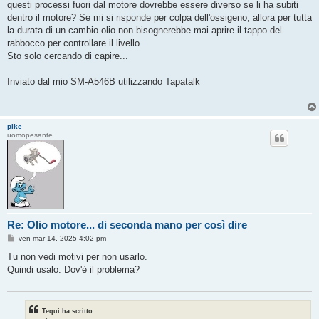
questi processi fuori dal motore dovrebbe essere diverso se li ha subiti
a
g
dentro il motore? Se mi si risponde per colpa dell'ossigeno, allora per tutta
g
la durata di un cambio olio non bisognerebbe mai aprire il tappo del
i
o
rabbocco per controllare il livello.
Sto solo cercando di capire...
Inviato dal mio SM-A546B utilizzando Tapatalk
pike
uomopesante
Re: Olio motore... di seconda mano per così dire
M
ven mar 14, 2025 4:02 pm
e
s
Tu non vedi motivi per non usarlo.
s
Quindi usalo. Dov'è il problema?
a
g
g
i
o
Tequi ha scritto: