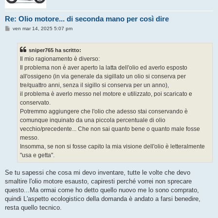
Re: Olio motore... di seconda mano per così dire
M
ven mar 14, 2025 5:07 pm
e
s
s
sniper765 ha scritto:
a
g
Il mio ragionamento è diverso:
g
Il problema non è aver aperto la latta dell'olio ed averlo esposto
i
o
all'ossigeno (in via generale da sigillato un olio si conserva per
tre/quattro anni, senza il sigillo si conserva per un anno),
il problema è averlo messo nel motore e utilizzato, poi scaricato e
conservato.
Potremmo aggiungere che l'olio che adesso stai conservando è
comunque inquinato da una piccola percentuale di olio
vecchio/precedente... Che non sai quanto bene o quanto male fosse
messo.
Insomma, se non si fosse capito la mia visione dell'olio è letteralmente
"usa e getta".
Se tu sapessi che cosa mi devo inventare, tutte le volte che devo
smaltire l'olio motore esausto, capiresti perché vorrei non sprecare
questo...Ma ormai come ho detto quello nuovo me lo sono comprato,
quindi L'aspetto ecologistico della domanda è andato a farsi benedire,
resta quello tecnico.