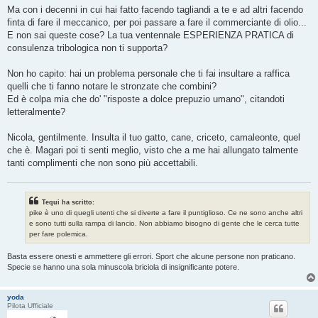
Ma con i decenni in cui hai fatto facendo tagliandi a te e ad altri facendo
finta di fare il meccanico, per poi passare a fare il commerciante di olio...
E non sai queste cose? La tua ventennale ESPERIENZA PRATICA di
consulenza tribologica non ti supporta?
Non ho capito: hai un problema personale che ti fai insultare a raffica
quelli che ti fanno notare le stronzate che combini?
Ed è colpa mia che do' "risposte a dolce prepuzio umano", citandoti
letteralmente?
Nicola, gentilmente. Insulta il tuo gatto, cane, criceto, camaleonte, quel
che è. Magari poi ti senti meglio, visto che a me hai allungato talmente
tanti complimenti che non sono più accettabili.
Tequi ha scritto:
pike è uno di quegli utenti che si diverte a fare il puntiglioso. Ce ne sono anche altri
e sono tutti sulla rampa di lancio. Non abbiamo bisogno di gente che le cerca tutte
per fare polemica.
Basta essere onesti e ammettere gli errori. Sport che alcune persone non praticano.
Specie se hanno una sola minuscola briciola di insignificante potere.
yoda
Pilota Ufficiale