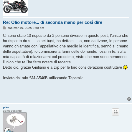
Re: Olio motore... di seconda mano per così dire
M
sab mar 15, 2025 3:50 pm
e
s
Ci sono state 10 risposte da 3 persone diverse in questo post, l'unico che
s
ha risposto da s......o sei tu(si, ho detto s.....o, non cattivone, le persone
a
g
vanno chiamate con l'appellativo che meglio le identifica, sennò si creano
g
delle aspettative), io comincerei a farmi delle domande, fossi in te, sulla
i
o
mia capacità di relazionarmi col prossimo, visto che non sono nemmeno
l'unico che te l'ha fatto notare di recente.
Detto ciò, grazie Giuliano e a Dip per le loro considerazioni costruttive
Inviato dal mio SM-A546B utilizzando Tapatalk
pike
uomopesante