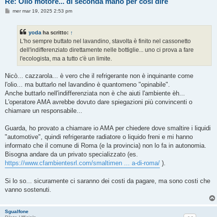
Re: Olio motore... di seconda mano per così dire
M
mer mar 19, 2025 2:53 pm
e
s
s
yoda
ha scritto:
↑
a
g
L'ho sempre buttato nel lavandino, stavolta è finito nel cassonetto
g
dell'indifferenziato direttamente nelle bottiglie... uno ci prova a fare
i
o
l'ecologista, ma a tutto c'è un limite.
Nicò... cazzarola... è vero che il refrigerante non è inquinante come
l'olio... ma buttarlo nel lavandino è quantomeno "opinabile".
Anche buttarlo nell'indifferenziata non è che aiuti l'ambiente èh...
L'operatore AMA avrebbe dovuto dare spiegazioni più convincenti o
chiamare un responsabile...
Guarda, ho provato a chiamare io AMA per chiedere dove smaltire i liquidi
"automotive", quindi refrigerante radiatore o liquido freni e mi hanno
informato che il comune di Roma (e la provincia) non lo fa in autonomia.
Bisogna andare da un privato specializzato (es.
https://www.cfambientesrl.com/smaltimen ... a-di-roma/
).
Si lo so... sicuramente ci saranno dei costi da pagare, ma sono costi che
vanno sostenuti.
Sgualfone