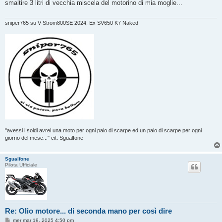
smaltire 3 litri di vecchia miscela del motorino di mia moglie...
a
g
g
i
sniper765 su V-Strom800SE 2024, Ex SV650 K7 Naked
o
"avessi i soldi avrei una moto per ogni paio di scarpe ed un paio di scarpe per ogni
giorno del mese..." cit. Sgualfone
Sgualfone
Pilota Ufficiale
Re: Olio motore... di seconda mano per così dire
M
mer mar 19, 2025 4:50 pm