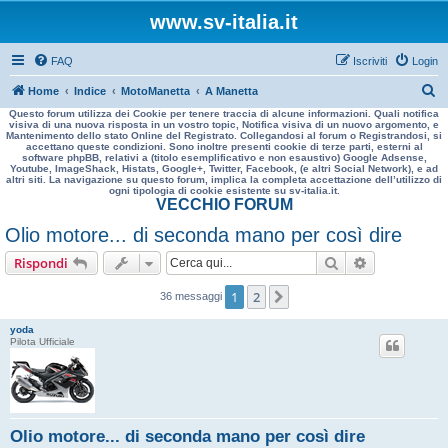
www.sv-italia.it
FAQ
Iscriviti
Login
C
Home
Indice
MotoManetta
A Manetta
Questo forum utilizza dei Cookie per tenere traccia di alcune informazioni. Quali notifica
e
visiva di una nuova risposta in un vostro topic, Notifica visiva di un nuovo argomento, e
Mantenimento dello stato Online del Registrato. Collegandosi al forum o Registrandosi, si
r
accettano queste condizioni. Sono inoltre presenti cookie di terze parti, esterni al
software phpBB, relativi a (titolo esemplificativo e non esaustivo) Google Adsense,
c
Youtube, ImageShack, Histats, Google+, Twitter, Facebook, (e altri Social Network), e ad
altri siti. La navigazione su questo forum, implica la completa accettazione dell’utilizzo di
a
ogni tipologia di cookie esistente su sv-italia.it.
VECCHIO FORUM
Olio motore... di seconda mano per così dire
Cerca
Ricerca avan
Rispondi
1
2
Prossimo
36 messaggi
yoda
Pilota Ufficiale
Olio motore... di seconda mano per così dire