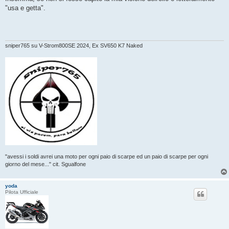
"usa e getta".
sniper765 su V-Strom800SE 2024, Ex SV650 K7 Naked
"avessi i soldi avrei una moto per ogni paio di scarpe ed un paio di scarpe per ogni
giorno del mese..." cit. Sgualfone
yoda
Pilota Ufficiale