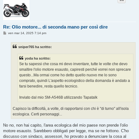
Re: Olio motore... di seconda mano per così dire
M
ven mar 14, 2025 7:14 pm
e
s
s
sniper765 ha scritto:
a
g
g
yoda ha scritto:
i
o
Se tu sapessi che cosa mi devo inventare, tutte le volte che devo
smaltire l'olio motore esausto, capiresti perché vorrei non sprecare
questo...Ma ormai come ho detto quello nuovo me lo sono
comprato, quindi L'aspetto ecologistico della domanda è andato a
farsi benedire, resta quello tecnico.
Inviato dal mio SM-A546B utilizzando Tapatalk
Capisco la difficoltà, a volte, di rapportarsi con chi è "di turno" all'isola
ecologica. Certi personaggi...
No no, non hai capito, l'area ecologica del mio paese non prende l'olio
motore esausto. Sarebbero obbligati per legge, ma se ne fottono. C'ho
discusso con sindaco, assessori, ho provato a denunciare la cosa al