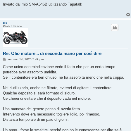
Inviato dal mio SM-A546B utilizzando Tapatalk
dip
Pilota Ufficiale
Re: Olio motore... di seconda mano per così dire
M
ven mar 14, 2025 5:49 pm
e
s
Come unica controindicazione vedo il fatto che per un certo tempo
s
potrebbe aver assorbito umidità.
a
g
Se il contenitore era ben chiuso, ne ha assorbita meno che nella coppa.
g
i
o
Nel riutilizzarlo, anche se filtrato, eviterei di agitare il contenitore.
Qualche deposito si sarà formato di sicuro.
Cercherei di evitare che il deposito vada nel motore.
Una manovra del genere penso di averla fatta.
Intervento dove era necessario togliere l'olio, poi rimesso.
Distanza temporale di un paio di giorni.
Un anno...forse lo smaltirei perché non ho le conoscenze per dire se è