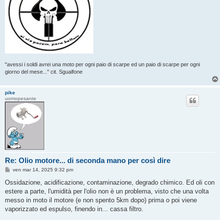
"avessi i soldi avrei una moto per ogni paio di scarpe ed un paio di scarpe per ogni
giorno del mese..." cit. Sgualfone
pike
uomopesante
Re: Olio motore... di seconda mano per così dire
M
ven mar 14, 2025 9:32 pm
e
s
Ossidazione, acidificazione, contaminazione, degrado chimico. Ed oli con
s
estere a parte, l'umidità per l'olio non è un problema, visto che una volta
a
g
messo in moto il motore (e non spento 5km dopo) prima o poi viene
g
vaporizzato ed espulso, finendo in... cassa filtro.
i
o