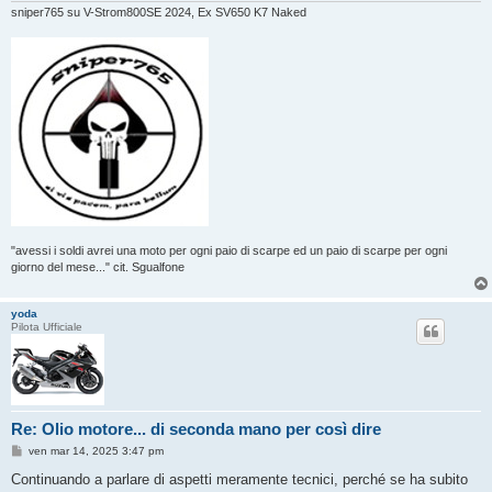
sniper765 su V-Strom800SE 2024, Ex SV650 K7 Naked
"avessi i soldi avrei una moto per ogni paio di scarpe ed un paio di scarpe per ogni
giorno del mese..." cit. Sgualfone
yoda
Pilota Ufficiale
Re: Olio motore... di seconda mano per così dire
M
ven mar 14, 2025 3:47 pm
e
s
Continuando a parlare di aspetti meramente tecnici, perché se ha subito
s