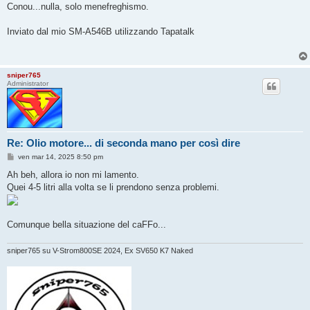
Conou...nulla, solo menefreghismo.
Inviato dal mio SM-A546B utilizzando Tapatalk
sniper765
Administrator
Re: Olio motore... di seconda mano per così dire
M
ven mar 14, 2025 8:50 pm
e
s
Ah beh, allora io non mi lamento.
s
Quei 4-5 litri alla volta se li prendono senza problemi.
a
g
g
i
o
Comunque bella situazione del caFFo...
sniper765 su V-Strom800SE 2024, Ex SV650 K7 Naked