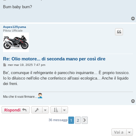
e
s
Burn baby burn?
s
a
g
g
i
Aspes125yuma
o
Pilota Ufficiale
Re: Olio motore... di seconda mano per così dire
M
mer mar 19, 2025 7:47 pm
e
s
Be', comunque il refrigerante è parecchio inquinante... È proprio tossico.
s
Io lo diluisco nell'olio che conferisco all'oasi ecologica... Anche il liquido
a
g
dei freni.
g
i
o
Ma che ti vuoi firmare...
Rispondi
1
2
Prossimo
36 messaggi
Vai a