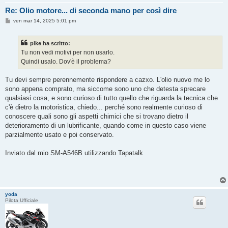
Re: Olio motore... di seconda mano per così dire
M
ven mar 14, 2025 5:01 pm
e
s
s
pike ha scritto:
a
g
Tu non vedi motivi per non usarlo.
g
Quindi usalo. Dov'è il problema?
i
o
Tu devi sempre perennemente rispondere a cazxo. L'olio nuovo me lo
sono appena comprato, ma siccome sono uno che detesta sprecare
qualsiasi cosa, e sono curioso di tutto quello che riguarda la tecnica che
c'è dietro la motoristica, chiedo... perché sono realmente curioso di
conoscere quali sono gli aspetti chimici che si trovano dietro il
deterioramento di un lubrificante, quando come in questo caso viene
parzialmente usato e poi conservato.
Inviato dal mio SM-A546B utilizzando Tapatalk
yoda
Pilota Ufficiale