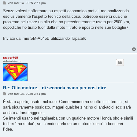
M
ven mar 14, 2025 2:57 pm
e
s
Senza volersi soffermare su aspetti economico pratici, ma analizzando
s
esclusivamente l'aspetto tecnico della cosa, potrebbe esserci qualche
a
g
problema nell'usare un olio che ho precedentemente usato per 2500 km,
g
dopodiché ho tirato fuori dalla moto filtrato e riposto nelle sue bottiglie?
i
o
Inviato dal mio SM-A546B utilizzando Tapatalk
sniper765
Administrator
Re: Olio motore... di seconda mano per così dire
M
ven mar 14, 2025 3:41 pm
e
s
È stato aperto, usato, richiuso. Come minimo ha subìto cicli termici, sì
s
sarà sicuramente ossidato, magari qualche zinzino di anti-acidi ecc sarà
a
g
andato a farsi friggere...
g
Se intendi usarlo nel tagliaerba con un qualche motore Honda ohc e simili
i
o
ti direi "ma sì dai", se intendi usarlo su un motore "serio" ti boccerei
l'idea.