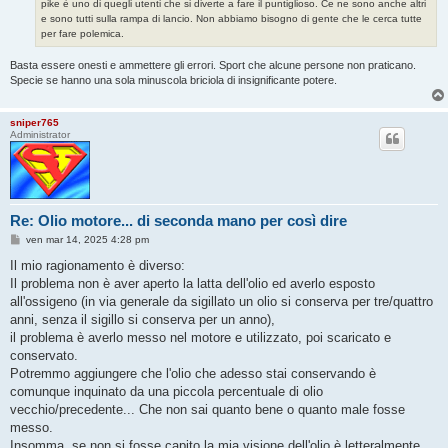
pike è uno di quegli utenti che si diverte a fare il puntiglioso. Ce ne sono anche altri
e sono tutti sulla rampa di lancio. Non abbiamo bisogno di gente che le cerca tutte
per fare polemica.
Basta essere onesti e ammettere gli errori. Sport che alcune persone non praticano.
Specie se hanno una sola minuscola briciola di insignificante potere.
sniper765
Administrator
Re: Olio motore... di seconda mano per così dire
M
ven mar 14, 2025 4:28 pm
e
s
Il mio ragionamento è diverso:
s
Il problema non è aver aperto la latta dell'olio ed averlo esposto
a
g
all'ossigeno (in via generale da sigillato un olio si conserva per tre/quattro
g
anni, senza il sigillo si conserva per un anno),
i
o
il problema è averlo messo nel motore e utilizzato, poi scaricato e
conservato.
Potremmo aggiungere che l'olio che adesso stai conservando è
comunque inquinato da una piccola percentuale di olio
vecchio/precedente... Che non sai quanto bene o quanto male fosse
messo.
Insomma, se non si fosse capito la mia visione dell'olio è letteralmente