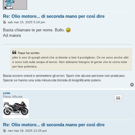
Re: Olio motore... di seconda mano per così dire
M
sab mar 15, 2025 5:19 pm
e
s
Basta chiamare te per nome. Bullo.
s
Ad maiora
a
g
g
i
o
Tequi ha scritto:
pike è uno di quegli utenti che si diverte a fare il puntiglioso. Ce ne sono anche altri
e sono tutti sulla rampa di lancio. Non abbiamo bisogno di gente che le cerca tutte
per fare polemica.
Basta essere onesti e ammettere gli errori. Sport che alcune persone non praticano.
Specie se hanno una sola minuscola briciola di insignificante potere.
yoda
Pilota Ufficiale
Re: Olio motore... di seconda mano per così dire
M
mer mar 19, 2025 12:25 pm
e