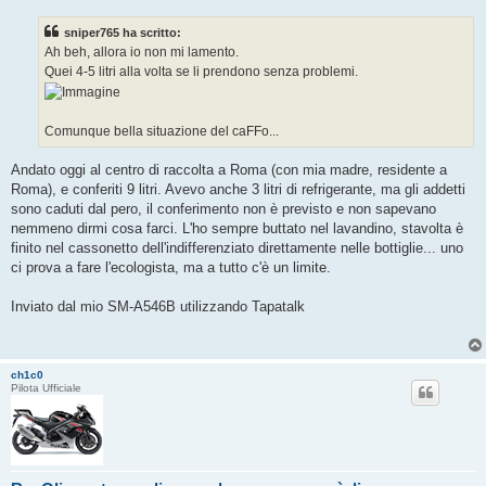
s
s
sniper765 ha scritto:
a
g
Ah beh, allora io non mi lamento.
g
Quei 4-5 litri alla volta se li prendono senza problemi.
i
o
Comunque bella situazione del caFFo...
Andato oggi al centro di raccolta a Roma (con mia madre, residente a
Roma), e conferiti 9 litri. Avevo anche 3 litri di refrigerante, ma gli addetti
sono caduti dal pero, il conferimento non è previsto e non sapevano
nemmeno dirmi cosa farci. L'ho sempre buttato nel lavandino, stavolta è
finito nel cassonetto dell'indifferenziato direttamente nelle bottiglie... uno
ci prova a fare l'ecologista, ma a tutto c'è un limite.
Inviato dal mio SM-A546B utilizzando Tapatalk
ch1c0
Pilota Ufficiale