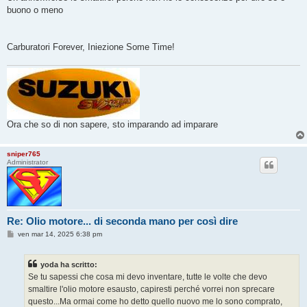
buono o meno
Carburatori Forever, Iniezione Some Time!
Ora che so di non sapere, sto imparando ad imparare
sniper765
Administrator
Re: Olio motore... di seconda mano per così dire
M
ven mar 14, 2025 6:38 pm
e
s
s
yoda ha scritto:
a
g
Se tu sapessi che cosa mi devo inventare, tutte le volte che devo
g
smaltire l'olio motore esausto, capiresti perché vorrei non sprecare
i
o
questo...Ma ormai come ho detto quello nuovo me lo sono comprato,