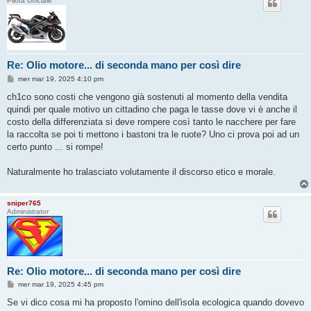
Pilota Ufficiale
Re: Olio motore... di seconda mano per così dire
M
mer mar 19, 2025 4:10 pm
e
s
ch1co sono costi che vengono già sostenuti al momento della vendita
s
quindi per quale motivo un cittadino che paga le tasse dove vi è anche il
a
g
costo della differenziata si deve rompere così tanto le nacchere per fare
g
la raccolta se poi ti mettono i bastoni tra le ruote? Uno ci prova poi ad un
i
o
certo punto ... si rompe!
Naturalmente ho tralasciato volutamente il discorso etico e morale.
sniper765
Administrator
Re: Olio motore... di seconda mano per così dire
M
mer mar 19, 2025 4:45 pm
e
s
Se vi dico cosa mi ha proposto l'omino dell'isola ecologica quando dovevo
s