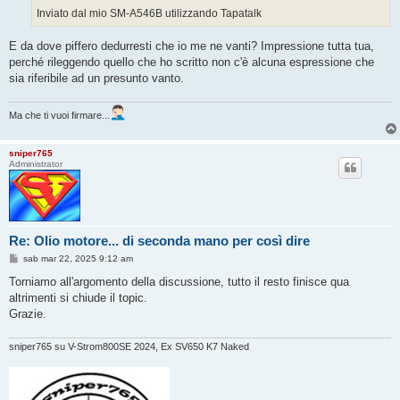
o
Inviato dal mio SM-A546B utilizzando Tapatalk
E da dove piffero dedurresti che io me ne vanti? Impressione tutta tua,
perché rileggendo quello che ho scritto non c'è alcuna espressione che
sia riferibile ad un presunto vanto.
Ma che ti vuoi firmare...
sniper765
Administrator
Re: Olio motore... di seconda mano per così dire
M
sab mar 22, 2025 9:12 am
e
s
Torniamo all'argomento della discussione, tutto il resto finisce qua
s
altrimenti si chiude il topic.
a
g
Grazie.
g
i
o
sniper765 su V-Strom800SE 2024, Ex SV650 K7 Naked