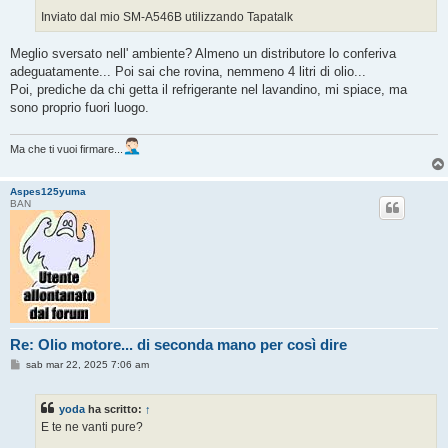
Inviato dal mio SM-A546B utilizzando Tapatalk
Meglio sversato nell' ambiente? Almeno un distributore lo conferiva
adeguatamente... Poi sai che rovina, nemmeno 4 litri di olio...
Poi, prediche da chi getta il refrigerante nel lavandino, mi spiace, ma
sono proprio fuori luogo.
Ma che ti vuoi firmare...
Aspes125yuma
BAN
Re: Olio motore... di seconda mano per così dire
M
sab mar 22, 2025 7:06 am
e
s
s
yoda
ha scritto:
↑
a
g
E te ne vanti pure?
g
i