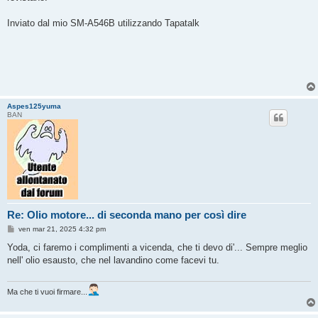
Inviato dal mio SM-A546B utilizzando Tapatalk
Aspes125yuma
BAN
Re: Olio motore... di seconda mano per così dire
M
ven mar 21, 2025 4:32 pm
e
s
Yoda, ci faremo i complimenti a vicenda, che ti devo di'... Sempre meglio
s
nell' olio esausto, che nel lavandino come facevi tu.
a
g
g
i
Ma che ti vuoi firmare...
o