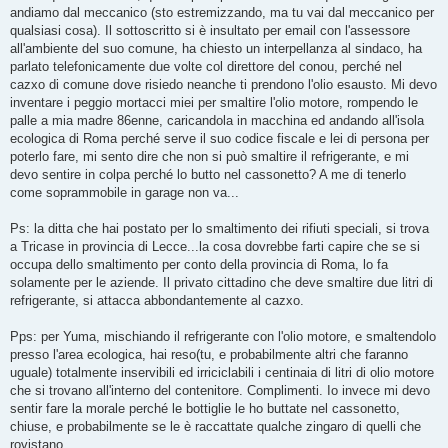
andiamo dal meccanico (sto estremizzando, ma tu vai dal meccanico per
qualsiasi cosa). Il sottoscritto si è insultato per email con l'assessore
all'ambiente del suo comune, ha chiesto un interpellanza al sindaco, ha
parlato telefonicamente due volte col direttore del conou, perché nel
cazxo di comune dove risiedo neanche ti prendono l'olio esausto. Mi devo
inventare i peggio mortacci miei per smaltire l'olio motore, rompendo le
palle a mia madre 86enne, caricandola in macchina ed andando all'isola
ecologica di Roma perché serve il suo codice fiscale e lei di persona per
poterlo fare, mi sento dire che non si può smaltire il refrigerante, e mi
devo sentire in colpa perché lo butto nel cassonetto? A me di tenerlo
come soprammobile in garage non va...
Ps: la ditta che hai postato per lo smaltimento dei rifiuti speciali, si trova
a Tricase in provincia di Lecce...la cosa dovrebbe farti capire che se si
occupa dello smaltimento per conto della provincia di Roma, lo fa
solamente per le aziende. Il privato cittadino che deve smaltire due litri di
refrigerante, si attacca abbondantemente al cazxo.
Pps: per Yuma, mischiando il refrigerante con l'olio motore, e smaltendolo
presso l'area ecologica, hai reso(tu, e probabilmente altri che faranno
uguale) totalmente inservibili ed irriciclabili i centinaia di litri di olio motore
che si trovano all'interno del contenitore. Complimenti. Io invece mi devo
sentir fare la morale perché le bottiglie le ho buttate nel cassonetto,
chiuse, e probabilmente se le è raccattate qualche zingaro di quelli che
rovistano.