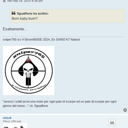
M
mer mar 19, 2025 8:38 pm
e
s
s
Sgualfone ha scritto:
a
g
Burn baby burn?
g
i
o
Esattamente...
sniper765 su V-Strom800SE 2024, Ex SV650 K7 Naked
"avessi i soldi avrei una moto per ogni paio di scarpe ed un paio di scarpe per ogni
giorno del mese..." cit. Sgualfone
ch1c0
Pilota Ufficiale