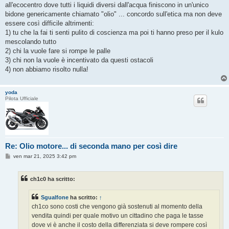
all'ecocentro dove tutti i liquidi diversi dall'acqua finiscono in un'unico
bidone genericamente chiamato "olio" ... concordo sull'etica ma non deve
essere così difficile altrimenti:
1) tu che la fai ti senti pulito di coscienza ma poi ti hanno preso per il kulo
mescolando tutto
2) chi la vuole fare si rompe le palle
3) chi non la vuole è incentivato da questi ostacoli
4) non abbiamo risolto nulla!
yoda
Pilota Ufficiale
Re: Olio motore... di seconda mano per così dire
M
ven mar 21, 2025 3:42 pm
e
s
s
ch1c0 ha scritto:
a
g
g
Sgualfone
ha scritto:
↑
i
o
ch1co sono costi che vengono già sostenuti al momento della
vendita quindi per quale motivo un cittadino che paga le tasse
dove vi è anche il costo della differenziata si deve rompere così