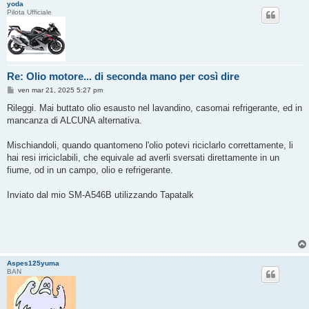
yoda
Pilota Ufficiale
Re: Olio motore... di seconda mano per così dire
M
ven mar 21, 2025 5:27 pm
e
s
Rileggi. Mai buttato olio esausto nel lavandino, casomai refrigerante, ed in
s
mancanza di ALCUNA alternativa.
a
g
g
Mischiandoli, quando quantomeno l'olio potevi riciclarlo correttamente, li
i
o
hai resi irriciclabili, che equivale ad averli sversati direttamente in un
fiume, od in un campo, olio e refrigerante.
Inviato dal mio SM-A546B utilizzando Tapatalk
Aspes125yuma
BAN