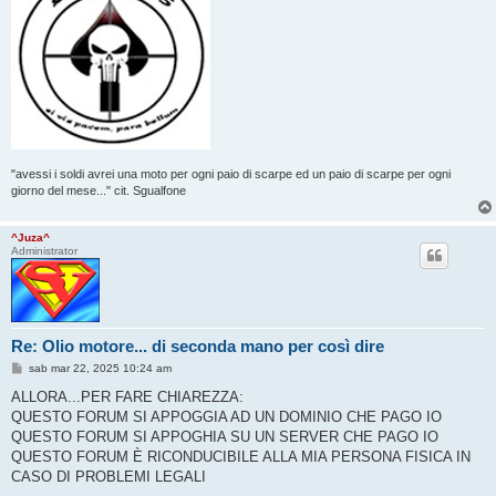
"avessi i soldi avrei una moto per ogni paio di scarpe ed un paio di scarpe per ogni
giorno del mese..." cit. Sgualfone
^Juza^
Administrator
Re: Olio motore... di seconda mano per così dire
M
sab mar 22, 2025 10:24 am
e
s
ALLORA...PER FARE CHIAREZZA:
s
QUESTO FORUM SI APPOGGIA AD UN DOMINIO CHE PAGO IO
a
g
QUESTO FORUM SI APPOGHIA SU UN SERVER CHE PAGO IO
g
QUESTO FORUM È RICONDUCIBILE ALLA MIA PERSONA FISICA IN
i
o
CASO DI PROBLEMI LEGALI