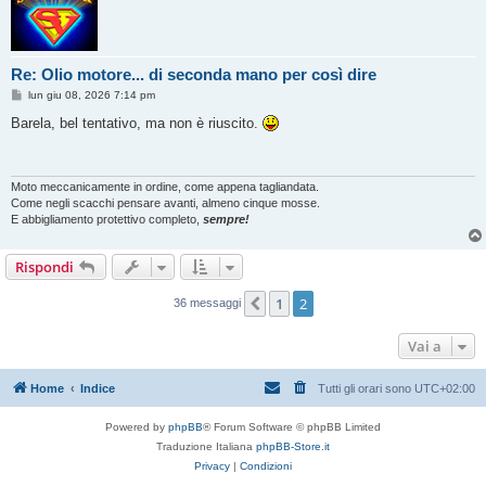
Re: Olio motore... di seconda mano per così dire
M
lun giu 08, 2026 7:14 pm
e
s
Barela, bel tentativo, ma non è riuscito.
s
a
g
g
i
Moto meccanicamente in ordine, come appena tagliandata.
o
Come negli scacchi pensare avanti, almeno cinque mosse.
E abbigliamento protettivo completo,
sempre!
Rispondi
1
2
Precedente
36 messaggi
Vai a
Home
Indice
Tutti gli orari sono
UTC+02:00
Powered by
phpBB
® Forum Software © phpBB Limited
Traduzione Italiana
phpBB-Store.it
Privacy
|
Condizioni