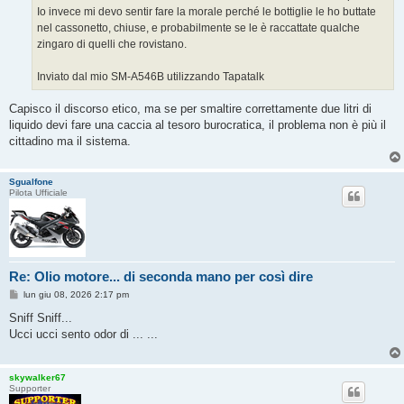
Io invece mi devo sentir fare la morale perché le bottiglie le ho buttate
nel cassonetto, chiuse, e probabilmente se le è raccattate qualche
zingaro di quelli che rovistano.
Inviato dal mio SM-A546B utilizzando Tapatalk
Capisco il discorso etico, ma se per smaltire correttamente due litri di
liquido devi fare una caccia al tesoro burocratica, il problema non è più il
cittadino ma il sistema.
Sgualfone
Pilota Ufficiale
Re: Olio motore... di seconda mano per così dire
M
lun giu 08, 2026 2:17 pm
e
s
Sniff Sniff...
s
Ucci ucci sento odor di ... ...
a
g
g
i
skywalker67
o
Supporter