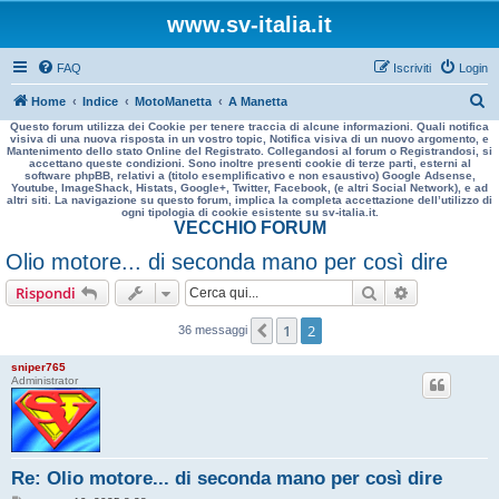
www.sv-italia.it
FAQ
Iscriviti
Login
C
Home
Indice
MotoManetta
A Manetta
Questo forum utilizza dei Cookie per tenere traccia di alcune informazioni. Quali notifica
e
visiva di una nuova risposta in un vostro topic, Notifica visiva di un nuovo argomento, e
Mantenimento dello stato Online del Registrato. Collegandosi al forum o Registrandosi, si
r
accettano queste condizioni. Sono inoltre presenti cookie di terze parti, esterni al
software phpBB, relativi a (titolo esemplificativo e non esaustivo) Google Adsense,
c
Youtube, ImageShack, Histats, Google+, Twitter, Facebook, (e altri Social Network), e ad
altri siti. La navigazione su questo forum, implica la completa accettazione dell’utilizzo di
a
ogni tipologia di cookie esistente su sv-italia.it.
VECCHIO FORUM
Olio motore... di seconda mano per così dire
Cerca
Ricerca avan
Rispondi
1
2
Precedente
36 messaggi
sniper765
Administrator
Re: Olio motore... di seconda mano per così dire