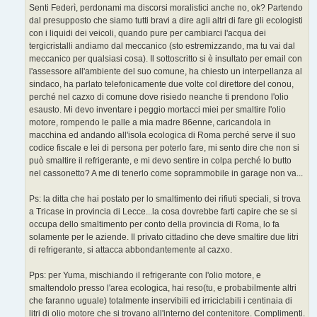
Senti Federì, perdonami ma discorsi moralistici anche no, ok? Partendo
dal presupposto che siamo tutti bravi a dire agli altri di fare gli ecologisti
con i liquidi dei veicoli, quando pure per cambiarci l'acqua dei
tergicristalli andiamo dal meccanico (sto estremizzando, ma tu vai dal
meccanico per qualsiasi cosa). Il sottoscritto si è insultato per email con
l'assessore all'ambiente del suo comune, ha chiesto un interpellanza al
sindaco, ha parlato telefonicamente due volte col direttore del conou,
perché nel cazxo di comune dove risiedo neanche ti prendono l'olio
esausto. Mi devo inventare i peggio mortacci miei per smaltire l'olio
motore, rompendo le palle a mia madre 86enne, caricandola in
macchina ed andando all'isola ecologica di Roma perché serve il suo
codice fiscale e lei di persona per poterlo fare, mi sento dire che non si
può smaltire il refrigerante, e mi devo sentire in colpa perché lo butto
nel cassonetto? A me di tenerlo come soprammobile in garage non va...
Ps: la ditta che hai postato per lo smaltimento dei rifiuti speciali, si trova
a Tricase in provincia di Lecce...la cosa dovrebbe farti capire che se si
occupa dello smaltimento per conto della provincia di Roma, lo fa
solamente per le aziende. Il privato cittadino che deve smaltire due litri
di refrigerante, si attacca abbondantemente al cazxo.
Pps: per Yuma, mischiando il refrigerante con l'olio motore, e
smaltendolo presso l'area ecologica, hai reso(tu, e probabilmente altri
che faranno uguale) totalmente inservibili ed irriciclabili i centinaia di
litri di olio motore che si trovano all'interno del contenitore. Complimenti.