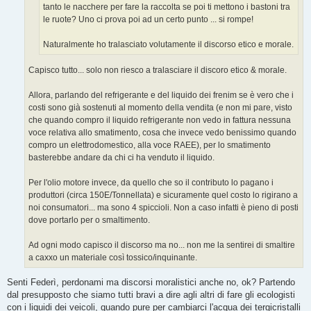
tanto le nacchere per fare la raccolta se poi ti mettono i bastoni tra
le ruote? Uno ci prova poi ad un certo punto ... si rompe!
Naturalmente ho tralasciato volutamente il discorso etico e morale.
Capisco tutto... solo non riesco a tralasciare il discoro etico & morale.
Allora, parlando del refrigerante e del liquido dei frenim se è vero che i
costi sono già sostenuti al momento della vendita (e non mi pare, visto
che quando compro il liquido refrigerante non vedo in fattura nessuna
voce relativa allo smatimento, cosa che invece vedo benissimo quando
compro un elettrodomestico, alla voce RAEE), per lo smatimento
basterebbe andare da chi ci ha venduto il liquido.
Per l'olio motore invece, da quello che so il contributo lo pagano i
produttori (circa 150E/Tonnellata) e sicuramente quel costo lo rigirano a
noi consumatori... ma sono 4 spiccioli. Non a caso infatti è pieno di posti
dove portarlo per o smaltimento.
Ad ogni modo capisco il discorso ma no... non me la sentirei di smaltire
a caxxo un materiale così tossico/inquinante.
Senti Federì, perdonami ma discorsi moralistici anche no, ok? Partendo
dal presupposto che siamo tutti bravi a dire agli altri di fare gli ecologisti
con i liquidi dei veicoli, quando pure per cambiarci l'acqua dei tergicristalli