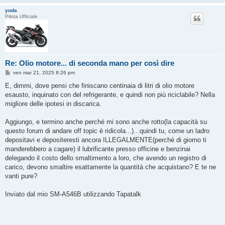
yoda
Pilota Ufficiale
Re: Olio motore... di seconda mano per così dire
M
ven mar 21, 2025 8:26 pm
e
s
E, dimmi, dove pensi che finiscano centinaia di litri di olio motore
s
esausto, inquinato con del refrigerante, e quindi non più riciclabile? Nella
a
g
migliore delle ipotesi in discarica.
g
i
o
Aggiungo, e termino anche perché mi sono anche rotto(la capacità su
questo forum di andare off topic è ridicola...)...quindi tu, come un ladro
depositavi e depositeresti ancora ILLEGALMENTE(perché di giorno ti
manderebbero a cagare) il lubrificante presso officine e benzinai
delegando il costo dello smaltimento a loro, che avendo un registro di
carico, devono smaltire esattamente la quantità che acquistano? E te ne
vanti pure?
Inviato dal mio SM-A546B utilizzando Tapatalk