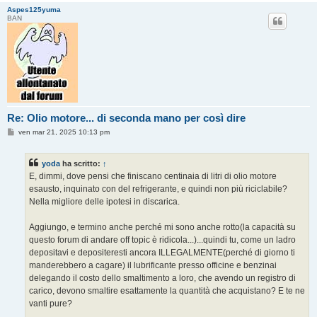
Aspes125yuma
BAN
Re: Olio motore... di seconda mano per così dire
M
ven mar 21, 2025 10:13 pm
e
s
s
yoda
ha scritto:
↑
a
g
E, dimmi, dove pensi che finiscano centinaia di litri di olio motore
g
esausto, inquinato con del refrigerante, e quindi non più riciclabile?
i
o
Nella migliore delle ipotesi in discarica.
Aggiungo, e termino anche perché mi sono anche rotto(la capacità su
questo forum di andare off topic è ridicola...)...quindi tu, come un ladro
depositavi e depositeresti ancora ILLEGALMENTE(perché di giorno ti
manderebbero a cagare) il lubrificante presso officine e benzinai
delegando il costo dello smaltimento a loro, che avendo un registro di
carico, devono smaltire esattamente la quantità che acquistano? E te ne
vanti pure?