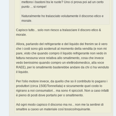
mettono i bastoni tra le ruote? Uno ci prova poi ad un certo
punto ... si rompe!
Naturalmente ho tralasciato volutamente il discorso etico e
morale.
Capisco tutto... solo non riesco a tralasciare il discoro etico &
morale.
Allora, parlando del refrigerante e del liquido dei frenim se è vero
che i costi sono già sostenuti al momento della vendita (e non mi
pare, visto che quando compro il liquido refrigerante non vedo in
fattura nessuna voce relativa allo smatimento, cosa che invece
vedo benissimo quando compro un elettrodomestico, alla voce
RAEE), per lo smatimento basterebbe andare da chi ci ha venduto
il liquido.
Per l'olio motore invece, da quello che so il contributo lo pagano i
produttori (circa 150E/Tonnellata) e sicuramente quel costo lo
rigirano a noi consumatori... ma sono 4 spiccioli. Non a caso infatti
è pieno di posti dove portarlo per o smaltimento.
Ad ogni modo capisco il discorso ma no... non me la sentirei di
smaltire a caxxo un materiale così tossico/inquinante.