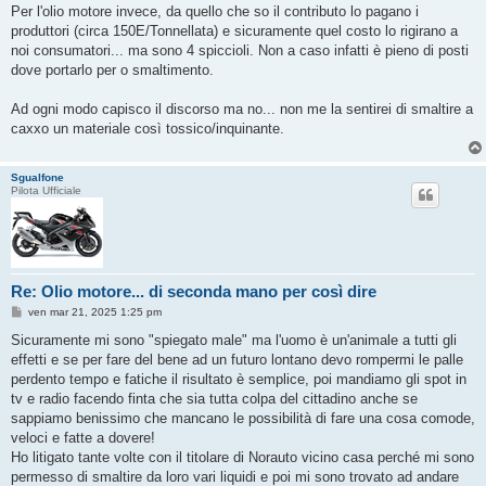
Per l'olio motore invece, da quello che so il contributo lo pagano i
produttori (circa 150E/Tonnellata) e sicuramente quel costo lo rigirano a
noi consumatori... ma sono 4 spiccioli. Non a caso infatti è pieno di posti
dove portarlo per o smaltimento.
Ad ogni modo capisco il discorso ma no... non me la sentirei di smaltire a
caxxo un materiale così tossico/inquinante.
Sgualfone
Pilota Ufficiale
Re: Olio motore... di seconda mano per così dire
M
ven mar 21, 2025 1:25 pm
e
s
Sicuramente mi sono "spiegato male" ma l'uomo è un'animale a tutti gli
s
effetti e se per fare del bene ad un futuro lontano devo rompermi le palle
a
g
perdento tempo e fatiche il risultato è semplice, poi mandiamo gli spot in
g
tv e radio facendo finta che sia tutta colpa del cittadino anche se
i
o
sappiamo benissimo che mancano le possibilità di fare una cosa comode,
veloci e fatte a dovere!
Ho litigato tante volte con il titolare di Norauto vicino casa perché mi sono
permesso di smaltire da loro vari liquidi e poi mi sono trovato ad andare