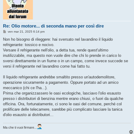
Re: Olio motore... di seconda mano per così dire
M
ven mar 21, 2025 6:14 pm
e
s
Non ho bisogno di rileggere: hai sversato nel lavandino il liquido
s
refrigerante: tossico e nocivo.
a
g
Versare il refrigerante nell'olio, a detta tua, rende quest'ultimo
g
inutilizzabile, ma questo non vuole dire che chi lo prende in carico lo
i
o
sversi direttamente in un fiume o in un campo, come invece succede se
versi il refrigerante nel lavandino come hai fatto tu.
Il liquido refrigerante andrebbe smaltito presso un'autodemolitore,
operazione sicuramente a pagamento. Oppure portato ad un amico
meccanico (chi ce l'ha...).
Prima che organizzassero le oasi ecologiche, lasciavo l'olio esausto
presso i distributori di benzina mentre erano chiusi, o fuori da qualche
officina. Ora, fortunatamente, ci sono le oasi del comune, perché col
prolificare delle telecamere, sarebbe più complicato lasciare la tanica
d'olio esausto ai distributori...
Ma che ti vuoi firmare...