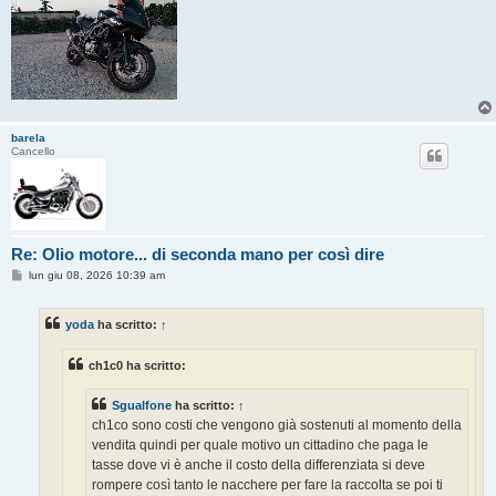
barela
Cancello
Re: Olio motore... di seconda mano per così dire
M
lun giu 08, 2026 10:39 am
e
s
s
yoda
ha scritto:
↑
a
g
g
ch1c0 ha scritto:
i
o
Sgualfone
ha scritto:
↑
ch1co sono costi che vengono già sostenuti al momento della
vendita quindi per quale motivo un cittadino che paga le
tasse dove vi è anche il costo della differenziata si deve
rompere così tanto le nacchere per fare la raccolta se poi ti