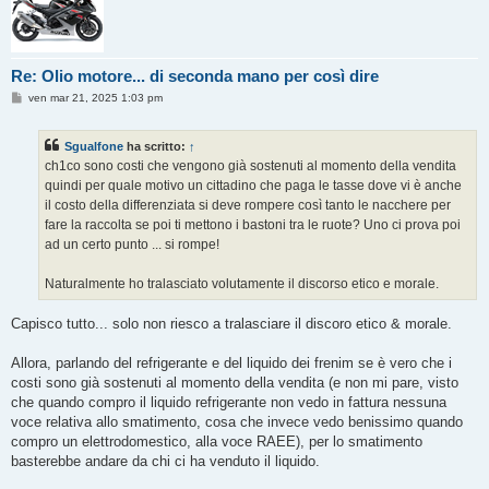
Re: Olio motore... di seconda mano per così dire
M
ven mar 21, 2025 1:03 pm
e
s
s
Sgualfone
ha scritto:
↑
a
g
ch1co sono costi che vengono già sostenuti al momento della vendita
g
quindi per quale motivo un cittadino che paga le tasse dove vi è anche
i
o
il costo della differenziata si deve rompere così tanto le nacchere per
fare la raccolta se poi ti mettono i bastoni tra le ruote? Uno ci prova poi
ad un certo punto ... si rompe!
Naturalmente ho tralasciato volutamente il discorso etico e morale.
Capisco tutto... solo non riesco a tralasciare il discoro etico & morale.
Allora, parlando del refrigerante e del liquido dei frenim se è vero che i
costi sono già sostenuti al momento della vendita (e non mi pare, visto
che quando compro il liquido refrigerante non vedo in fattura nessuna
voce relativa allo smatimento, cosa che invece vedo benissimo quando
compro un elettrodomestico, alla voce RAEE), per lo smatimento
basterebbe andare da chi ci ha venduto il liquido.