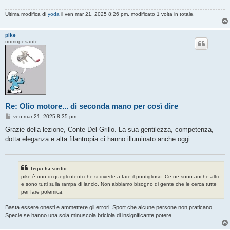
Ultima modifica di
yoda
il ven mar 21, 2025 8:26 pm, modificato 1 volta in totale.
pike
uomopesante
Re: Olio motore... di seconda mano per così dire
M
ven mar 21, 2025 8:35 pm
e
s
Grazie della lezione, Conte Del Grillo. La sua gentilezza, competenza,
s
dotta eleganza e alta filantropia ci hanno illuminato anche oggi.
a
g
g
i
o
Tequi ha scritto:
pike è uno di quegli utenti che si diverte a fare il puntiglioso. Ce ne sono anche altri
e sono tutti sulla rampa di lancio. Non abbiamo bisogno di gente che le cerca tutte
per fare polemica.
Basta essere onesti e ammettere gli errori. Sport che alcune persone non praticano.
Specie se hanno una sola minuscola briciola di insignificante potere.