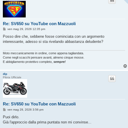
Re: SV650 su YouTube con Mazzuoli
M
ven mag 29, 2026 12:35 pm
e
s
Posso dire che, sebbene fosse cominciata con un argomento
s
interessante, adesso si sta rivelando abbastanza deludente?
a
g
g
i
Moto meccanicamente in ordine, come appena tagliandata.
o
Come negli scacchi pensare avanti, almeno cinque mosse.
E abbigliamento protettivo completo,
sempre!
dip
Pilota Ufficiale
Re: SV650 su YouTube con Mazzuoli
M
ven mag 29, 2026 3:56 pm
e
s
Puoi dirlo.
s
Già l'approccio dalla prima puntata non mi convinse...
a
g