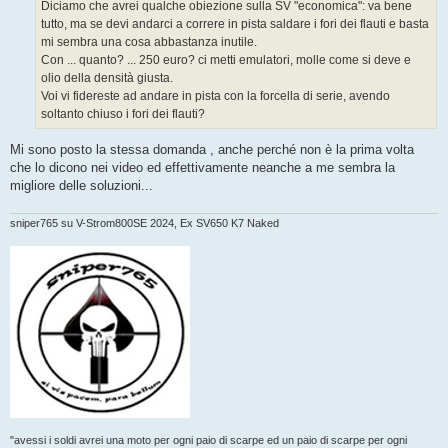
g
Diciamo che avrei qualche obiezione sulla SV "economica": va bene
g
tutto, ma se devi andarci a correre in pista saldare i fori dei flauti e basta
i
o
mi sembra una cosa abbastanza inutile.
Con ... quanto? ... 250 euro? ci metti emulatori, molle come si deve e
olio della densità giusta.
Voi vi fidereste ad andare in pista con la forcella di serie, avendo
soltanto chiuso i fori dei flauti?
Mi sono posto la stessa domanda , anche perché non è la prima volta
che lo dicono nei video ed effettivamente neanche a me sembra la
migliore delle soluzioni...
sniper765 su V-Strom800SE 2024, Ex SV650 K7 Naked
"avessi i soldi avrei una moto per ogni paio di scarpe ed un paio di scarpe per ogni