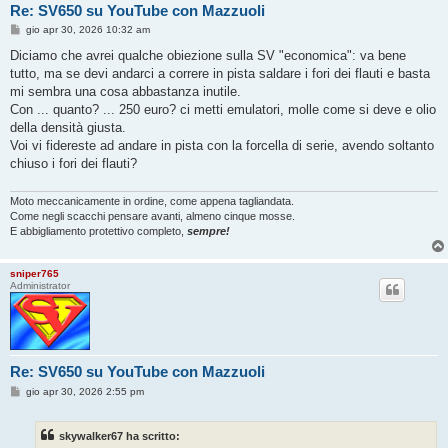
Re: SV650 su YouTube con Mazzuoli
M
gio apr 30, 2026 10:32 am
e
s
Diciamo che avrei qualche obiezione sulla SV "economica": va bene
s
tutto, ma se devi andarci a correre in pista saldare i fori dei flauti e basta
a
g
mi sembra una cosa abbastanza inutile.
g
Con ... quanto? ... 250 euro? ci metti emulatori, molle come si deve e olio
i
o
della densità giusta.
Voi vi fidereste ad andare in pista con la forcella di serie, avendo soltanto
chiuso i fori dei flauti?
Moto meccanicamente in ordine, come appena tagliandata.
Come negli scacchi pensare avanti, almeno cinque mosse.
E abbigliamento protettivo completo,
sempre!
sniper765
Administrator
Re: SV650 su YouTube con Mazzuoli
M
gio apr 30, 2026 2:55 pm
e
s
s
skywalker67 ha scritto:
a