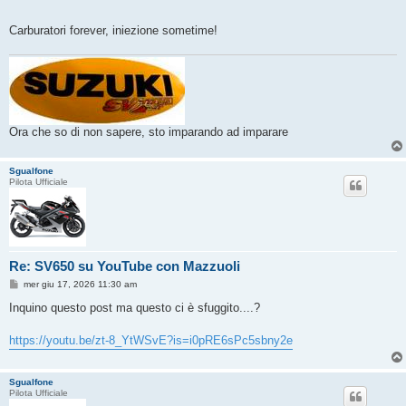
g
i
o
Carburatori forever, iniezione sometime!
Ora che so di non sapere, sto imparando ad imparare
Sgualfone
Pilota Ufficiale
Re: SV650 su YouTube con Mazzuoli
M
mer giu 17, 2026 11:30 am
e
s
Inquino questo post ma questo ci è sfuggito....?
s
a
g
https://youtu.be/zt-8_YtWSvE?is=i0pRE6sPc5sbny2e
g
i
o
Sgualfone
Pilota Ufficiale