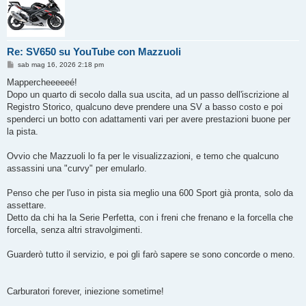
Re: SV650 su YouTube con Mazzuoli
M
sab mag 16, 2026 2:18 pm
e
s
Mappercheeeeeé!
s
Dopo un quarto di secolo dalla sua uscita, ad un passo dell'iscrizione al
a
g
Registro Storico, qualcuno deve prendere una SV a basso costo e poi
g
spenderci un botto con adattamenti vari per avere prestazioni buone per
i
o
la pista.
Ovvio che Mazzuoli lo fa per le visualizzazioni, e temo che qualcuno
assassini una "curvy" per emularlo.
Penso che per l'uso in pista sia meglio una 600 Sport già pronta, solo da
assettare.
Detto da chi ha la Serie Perfetta, con i freni che frenano e la forcella che
forcella, senza altri stravolgimenti.
Guarderò tutto il servizio, e poi gli farò sapere se sono concorde o meno.
Carburatori forever, iniezione sometime!