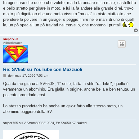
In ogni caso dite quello che volete, ma la fa andare mica male, castelletto
è bello stretto per girare in moto, e lui la fa andare alla grande direi, trovo
molto più dignitoso che una moto vissuta "muoia" in pista piuttosto che
prendere la polvere in un garage, o peggio finire nelle mani di uno di quelli
la, un pò speciali un pò traviati nel cervello, che montano i puntali
sniper765
Administrator
Re: SV650 su YouTube con Mazzuoli
M
dom mag 17, 2026 7:53 am
e
s
Qua da me gira una SV650S, 1° serie, fatta in stile "rat bike", quello è
s
veramente un abominio. Era gialla in origine, anche bella e ben tenuta, un
a
g
peccato smerdarla così.
g
i
o
Lo stesso proprietario ha anche un gsx-r fatto allo stesso moto, un
abominio peggiore della SV.
sniper765 su V-Strom800SE 2024, Ex SV650 K7 Naked