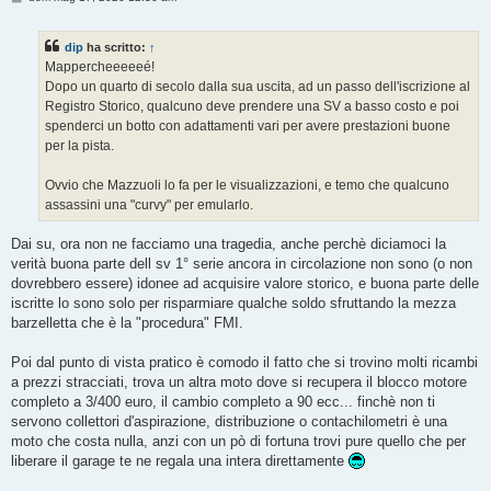
e
s
s
dip
ha scritto:
↑
a
g
Mappercheeeeeé!
g
Dopo un quarto di secolo dalla sua uscita, ad un passo dell'iscrizione al
i
o
Registro Storico, qualcuno deve prendere una SV a basso costo e poi
spenderci un botto con adattamenti vari per avere prestazioni buone
per la pista.
Ovvio che Mazzuoli lo fa per le visualizzazioni, e temo che qualcuno
assassini una "curvy" per emularlo.
Dai su, ora non ne facciamo una tragedia, anche perchè diciamoci la
verità buona parte dell sv 1° serie ancora in circolazione non sono (o non
dovrebbero essere) idonee ad acquisire valore storico, e buona parte delle
iscritte lo sono solo per risparmiare qualche soldo sfruttando la mezza
barzelletta che è la "procedura" FMI.
Poi dal punto di vista pratico è comodo il fatto che si trovino molti ricambi
a prezzi stracciati, trova un altra moto dove si recupera il blocco motore
completo a 3/400 euro, il cambio completo a 90 ecc... finchè non ti
servono collettori d'aspirazione, distribuzione o contachilometri è una
moto che costa nulla, anzi con un pò di fortuna trovi pure quello che per
liberare il garage te ne regala una intera direttamente