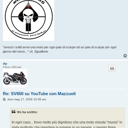
"avessi i soldi avrei una moto per ogni paio di scarpe ed un paio di scarpe per ogni
giorno del mese..." cit. Sgualfone
dip
Pilota Ufficiale
Re: SV650 su YouTube con Mazzuoli
M
dom mag 17, 2026 10:38 am
e
s
s
Vrs ha scritto:
a
g
g
In ogni caso... trovo molto più dignitoso che una moto vissuta "muoia" in
i
o
pista piuttosto che prendere la polvere in un garage, o peggio finire