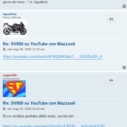
giorno del mese..." cit. Sgualfone
Sgualfone
Pilota Ufficiale
Re: SV650 su YouTube con Mazzuoli
M
sab mag 09, 2026 11:22 am
e
s
https://youtube.com/shorts/bP6QBhK6Ipk? ... SZMZkrDH_A
s
a
g
g
i
sniper765
o
Administrator
Re: SV650 su YouTube con Mazzuoli
M
ven mag 15, 2026 11:02 am
e
s
Ecco un'altra puntata della serie, uscita ieri...
s
a
g
https://m.youtube.com/watch?v=b5-vCRYPr ... enVvbGk%3D