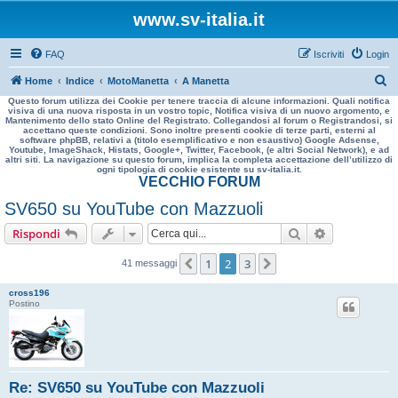
www.sv-italia.it
FAQ
Iscriviti
Login
C
Home
Indice
MotoManetta
A Manetta
Questo forum utilizza dei Cookie per tenere traccia di alcune informazioni. Quali notifica
e
visiva di una nuova risposta in un vostro topic, Notifica visiva di un nuovo argomento, e
Mantenimento dello stato Online del Registrato. Collegandosi al forum o Registrandosi, si
r
accettano queste condizioni. Sono inoltre presenti cookie di terze parti, esterni al
software phpBB, relativi a (titolo esemplificativo e non esaustivo) Google Adsense,
c
Youtube, ImageShack, Histats, Google+, Twitter, Facebook, (e altri Social Network), e ad
altri siti. La navigazione su questo forum, implica la completa accettazione dell’utilizzo di
a
ogni tipologia di cookie esistente su sv-italia.it.
VECCHIO FORUM
SV650 su YouTube con Mazzuoli
Cerca
Ricerca avan
Rispondi
1
2
3
Precedente
Prossimo
41 messaggi
cross196
Postino
Re: SV650 su YouTube con Mazzuoli