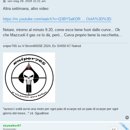
M
ven mag 29, 2026 11:21 am
e
s
Altra settimana, altro video:
s
a
g
https://m.youtube.com/watch?v=Q3BY5aKDR ... OoIA%3D%3D
g
i
o
Notare, intorno al minuto 9.20, come esce bene fuori dalle curve... Ok
che Mazzuoli il gas ce lo dà, però... Curva proprio bene la vecchietta...
sniper765 su V-Strom800SE 2024, Ex SV650 K7 Naked
"avessi i soldi avrei una moto per ogni paio di scarpe ed un paio di scarpe per ogni
giorno del mese..." cit. Sgualfone
skywalker67
Supporter