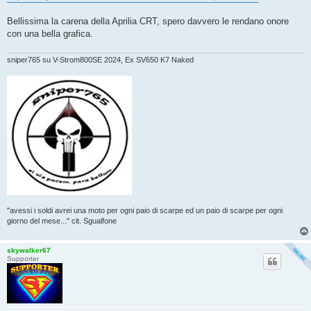
g
i
o
Bellissima la carena della Aprilia CRT, spero davvero le rendano onore
con una bella grafica.
sniper765 su V-Strom800SE 2024, Ex SV650 K7 Naked
"avessi i soldi avrei una moto per ogni paio di scarpe ed un paio di scarpe per ogni
giorno del mese..." cit. Sgualfone
skywalker67
Supporter