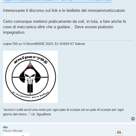
g
i
o
Interessante il discorso sul link e le biellette del monoammortizzatore.
Certo comunque mettersi praticamente da soli, in tuta, a fare anche le
cose di meccanica oltre che a guidare... Deve essere piuttosto
impegnativo.
sniper765 su V-Strom800SE 2024, Ex SV650 K7 Naked
"avessi i soldi avrei una moto per ogni paio di scarpe ed un paio di scarpe per ogni
giorno del mese..." cit. Sgualfone
dip
Pilota Ufficiale