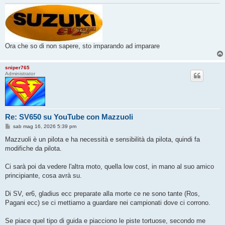
Ora che so di non sapere, sto imparando ad imparare
sniper765
Administrator
Re: SV650 su YouTube con Mazzuoli
M
sab mag 16, 2026 5:39 pm
e
s
Mazzuoli è un pilota e ha necessità e sensibilità da pilota, quindi fa
s
modifiche da pilota.
a
g
g
Ci sarà poi da vedere l'altra moto, quella low cost, in mano al suo amico
i
o
principiante, cosa avrà su.
Di SV, er6, gladius ecc preparate alla morte ce ne sono tante (Ros,
Pagani ecc) se ci mettiamo a guardare nei campionati dove ci corrono.
Se piace quel tipo di guida e piacciono le piste tortuose, secondo me