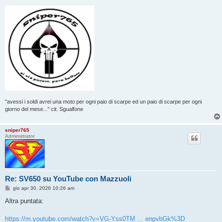
"avessi i soldi avrei una moto per ogni paio di scarpe ed un paio di scarpe per ogni
giorno del mese..." cit. Sgualfone
sniper765
Administrator
Re: SV650 su YouTube con Mazzuoli
M
gio apr 30, 2026 10:26 am
e
s
Altra puntata:
s
a
g
https://m.youtube.com/watch?v=VG-Yss0TM ... enpvbGk%3D