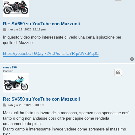
Re: SV650 su YouTube con Mazzuoli
M
mer giu 17, 2026 12:11 pm
e
s
In questo video molto interessante ci vedo una certa ispirazione per
s
quello di Mazzuoli...
a
g
g
https://youtu.be/T6QZyix2Vt0?is=aHaYRrpAIVxdAq3C
i
o
cross196
Postino
Re: SV650 su YouTube con Mazzuoli
M
sab giu 20, 2026 2:30 pm
e
s
Mazzuoli ha fatto un lavoro della madonna, speravo non spendesse così
s
tanto o cmq non andasse così oltre per capire come renderla
a
g
umanamente da pista
g
D'altro canto è interessante invece vedere come spremere al massimo
i
o
l'SV.