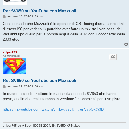
Re: SV650 su YouTube con Mazzuoli
M
ven mar 13, 2026 9:39 pm
e
s
Considerando che Mazzuoli è lo sponsor di GB Racing (basta aprire i link
s
di cross196 per vederlo li) pottebbe aver fatto un mix tra i vari pezzi dei
a
g
vari anni tipo quello per la pompa acqua della 2018 con il copricarter della
g
2003 etcc...
i
o
sniper765
Administrator
Re: SV650 su YouTube con Mazzuoli
M
ven mar 27, 2026 9:58 am
e
s
In questo episodio mettono le mani sulla seconda SV650 che hanno
s
preso, quella che realizzeranno in versione "economica" per l'uso pista:
a
g
g
https://m.youtube.com/watch?v=rkwtl7zJK ... enVvbGk%3D
i
o
sniper765 su V-Strom800SE 2024, Ex SV650 K7 Naked