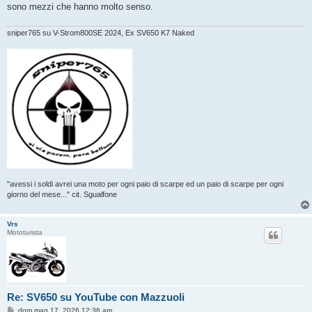
sono mezzi che hanno molto senso.
sniper765 su V-Strom800SE 2024, Ex SV650 K7 Naked
"avessi i soldi avrei una moto per ogni paio di scarpe ed un paio di scarpe per ogni
giorno del mese..." cit. Sgualfone
Vrs
Mototurista
Re: SV650 su YouTube con Mazzuoli
M
dom mag 17, 2026 12:36 am