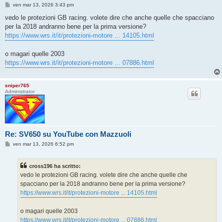
M
ven mar 13, 2026 3:43 pm
e
s
vedo le protezioni GB racing. volete dire che anche quelle che spacciano
s
per la 2018 andranno bene per la prima versione?
a
g
https://www.wrs.it/it/protezioni-motore ... 14105.html
g
i
o
o magari quelle 2003
https://www.wrs.it/it/protezioni-motore ... 07886.html
sniper765
Administrator
Re: SV650 su YouTube con Mazzuoli
M
ven mar 13, 2026 6:52 pm
e
s
s
cross196 ha scritto:
a
g
vedo le protezioni GB racing. volete dire che anche quelle che
g
spacciano per la 2018 andranno bene per la prima versione?
i
o
https://www.wrs.it/it/protezioni-motore ... 14105.html
o magari quelle 2003
https://www.wrs.it/it/protezioni-motore ... 07886.html