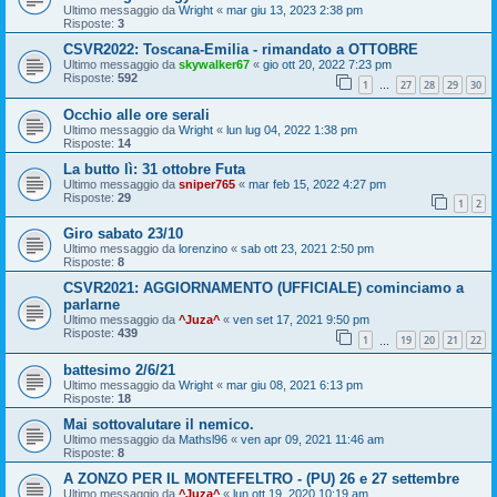
Ultimo messaggio da
Wright
«
mar giu 13, 2023 2:38 pm
Risposte:
3
CSVR2022: Toscana-Emilia - rimandato a OTTOBRE
Ultimo messaggio da
skywalker67
«
gio ott 20, 2022 7:23 pm
Risposte:
592
1
27
28
29
30
…
Occhio alle ore serali
Ultimo messaggio da
Wright
«
lun lug 04, 2022 1:38 pm
Risposte:
14
La butto lì: 31 ottobre Futa
Ultimo messaggio da
sniper765
«
mar feb 15, 2022 4:27 pm
Risposte:
29
1
2
Giro sabato 23/10
Ultimo messaggio da
lorenzino
«
sab ott 23, 2021 2:50 pm
Risposte:
8
CSVR2021: AGGIORNAMENTO (UFFICIALE) cominciamo a
parlarne
Ultimo messaggio da
^Juza^
«
ven set 17, 2021 9:50 pm
Risposte:
439
1
19
20
21
22
…
battesimo 2/6/21
Ultimo messaggio da
Wright
«
mar giu 08, 2021 6:13 pm
Risposte:
18
Mai sottovalutare il nemico.
Ultimo messaggio da
Mathsl96
«
ven apr 09, 2021 11:46 am
Risposte:
8
A ZONZO PER IL MONTEFELTRO - (PU) 26 e 27 settembre
Ultimo messaggio da
^Juza^
«
lun ott 19, 2020 10:19 am