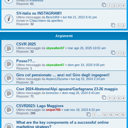
Inviato in
A Manetta
Risposte:
61
1
2
3
4
SV-italia su INSTAGRAM!!
Ultimo messaggio da
Bicio1959
«
lun feb 21, 2022 6:41 pm
Inviato in
Chiacchiere da aperitivo
Risposte:
32
1
2
Argomenti
CSVR 2025
Ultimo messaggio da
skywalker67
«
mar ago 26, 2025 10:01 am
Risposte:
32
1
2
Posso??...
Ultimo messaggio da
skywalker67
«
dom gen 19, 2025 9:05 pm
Risposte:
1
Giro col pensionato ... anzi no! Giro degli ingegneri!
Ultimo messaggio da
Aspes125yuma
«
lun lug 15, 2024 2:14 pm
Risposte:
11
Csvr 2024-Abetone/Alpi apuane/Garfagnana 23-26 maggio
Ultimo messaggio da
lorenzino
«
dom mag 26, 2024 6:43 pm
Risposte:
71
1
2
3
4
CSVR2023: Lago Maggiore
Ultimo messaggio da
sniper765
«
sab nov 18, 2023 6:32 pm
Risposte:
286
1
12
13
14
15
…
What are the key components of a successful online
marketing strategy?