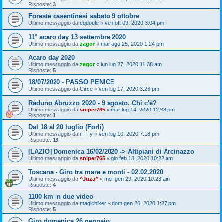
Risposte:
3
Foreste casentinesi sabato 9 ottobre
Ultimo messaggio da
cqdoule
«
ven ott 09, 2020 3:04 pm
11° acaro day 13 settembre 2020
Ultimo messaggio da
zagor
«
mar ago 25, 2020 1:24 pm
Acaro day 2020
Ultimo messaggio da
zagor
«
lun lug 27, 2020 11:38 am
Risposte:
5
18/07/2020 - PASSO PENICE
Ultimo messaggio da
Circe
«
ven lug 17, 2020 3:26 pm
Raduno Abruzzo 2020 - 9 agosto. Chi c'è?
Ultimo messaggio da
sniper765
«
mar lug 14, 2020 12:38 pm
Risposte:
1
Dal 18 al 20 luglio (Forlì)
Ultimo messaggio da
r----y
«
ven lug 10, 2020 7:18 pm
Risposte:
18
[LAZIO] Domenica 16/02/2020 -> Altipiani di Arcinazzo
Ultimo messaggio da
sniper765
«
gio feb 13, 2020 10:22 am
Toscana - Giro tra mare e monti - 02.02.2020
Ultimo messaggio da
^Juza^
«
mer gen 29, 2020 10:23 am
Risposte:
4
1100 km in due video
Ultimo messaggio da
magicbiker
«
dom gen 26, 2020 1:27 pm
Risposte:
5
Giro domenica 26 gennaio