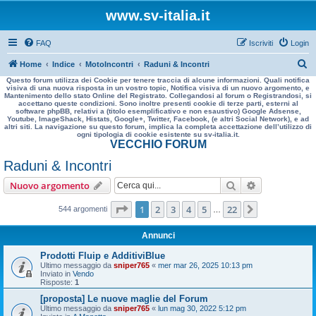
www.sv-italia.it
FAQ
Iscriviti
Login
C
Home
Indice
MotoIncontri
Raduni & Incontri
Questo forum utilizza dei Cookie per tenere traccia di alcune informazioni. Quali notifica
e
visiva di una nuova risposta in un vostro topic, Notifica visiva di un nuovo argomento, e
Mantenimento dello stato Online del Registrato. Collegandosi al forum o Registrandosi, si
r
accettano queste condizioni. Sono inoltre presenti cookie di terze parti, esterni al
software phpBB, relativi a (titolo esemplificativo e non esaustivo) Google Adsense,
c
Youtube, ImageShack, Histats, Google+, Twitter, Facebook, (e altri Social Network), e ad
altri siti. La navigazione su questo forum, implica la completa accettazione dell’utilizzo di
a
ogni tipologia di cookie esistente su sv-italia.it.
VECCHIO FORUM
Raduni & Incontri
Cerca
Ricerca avan
Nuovo argomento
Pagina
1
di
22
1
2
3
4
5
22
Prossimo
544 argomenti
…
Annunci
Prodotti Fluip e AdditiviBlue
Ultimo messaggio da
sniper765
«
mer mar 26, 2025 10:13 pm
Inviato in
Vendo
Risposte:
1
[proposta] Le nuove maglie del Forum
Ultimo messaggio da
sniper765
«
lun mag 30, 2022 5:12 pm