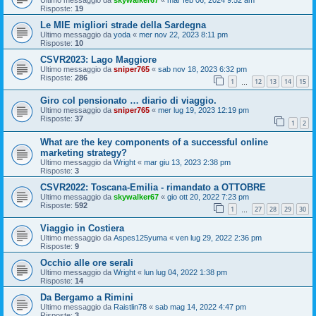
Risposte:
19
Le MIE migliori strade della Sardegna
Ultimo messaggio da
yoda
«
mer nov 22, 2023 8:11 pm
Risposte:
10
CSVR2023: Lago Maggiore
Ultimo messaggio da
sniper765
«
sab nov 18, 2023 6:32 pm
Risposte:
286
1
12
13
14
15
…
Giro col pensionato … diario di viaggio.
Ultimo messaggio da
sniper765
«
mer lug 19, 2023 12:19 pm
Risposte:
37
1
2
What are the key components of a successful online
marketing strategy?
Ultimo messaggio da
Wright
«
mar giu 13, 2023 2:38 pm
Risposte:
3
CSVR2022: Toscana-Emilia - rimandato a OTTOBRE
Ultimo messaggio da
skywalker67
«
gio ott 20, 2022 7:23 pm
Risposte:
592
1
27
28
29
30
…
Viaggio in Costiera
Ultimo messaggio da
Aspes125yuma
«
ven lug 29, 2022 2:36 pm
Risposte:
9
Occhio alle ore serali
Ultimo messaggio da
Wright
«
lun lug 04, 2022 1:38 pm
Risposte:
14
Da Bergamo a Rimini
Ultimo messaggio da
Raistlin78
«
sab mag 14, 2022 4:47 pm
Risposte:
3