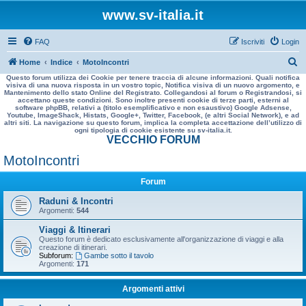
www.sv-italia.it
FAQ
Iscriviti
Login
C
Home
Indice
MotoIncontri
Questo forum utilizza dei Cookie per tenere traccia di alcune informazioni. Quali notifica
e
visiva di una nuova risposta in un vostro topic, Notifica visiva di un nuovo argomento, e
Mantenimento dello stato Online del Registrato. Collegandosi al forum o Registrandosi, si
r
accettano queste condizioni. Sono inoltre presenti cookie di terze parti, esterni al
software phpBB, relativi a (titolo esemplificativo e non esaustivo) Google Adsense,
c
Youtube, ImageShack, Histats, Google+, Twitter, Facebook, (e altri Social Network), e ad
altri siti. La navigazione su questo forum, implica la completa accettazione dell’utilizzo di
a
ogni tipologia di cookie esistente su sv-italia.it.
VECCHIO FORUM
MotoIncontri
Forum
Raduni & Incontri
Argomenti:
544
Viaggi & Itinerari
Questo forum è dedicato esclusivamente all'organizzazione di viaggi e alla
creazione di itinerari.
Subforum:
Gambe sotto il tavolo
Argomenti:
171
Argomenti attivi