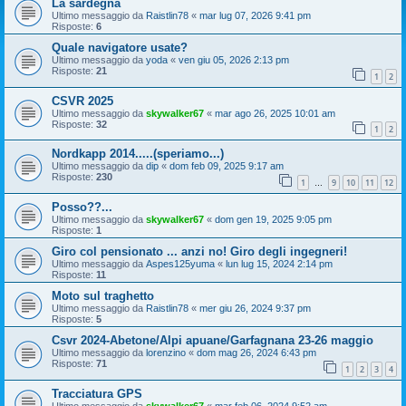
La sardegna
Ultimo messaggio da
Raistlin78
«
mar lug 07, 2026 9:41 pm
Risposte:
6
Quale navigatore usate?
Ultimo messaggio da
yoda
«
ven giu 05, 2026 2:13 pm
Risposte:
21
1
2
CSVR 2025
Ultimo messaggio da
skywalker67
«
mar ago 26, 2025 10:01 am
Risposte:
32
1
2
Nordkapp 2014.....(speriamo...)
Ultimo messaggio da
dip
«
dom feb 09, 2025 9:17 am
Risposte:
230
1
9
10
11
12
…
Posso??...
Ultimo messaggio da
skywalker67
«
dom gen 19, 2025 9:05 pm
Risposte:
1
Giro col pensionato ... anzi no! Giro degli ingegneri!
Ultimo messaggio da
Aspes125yuma
«
lun lug 15, 2024 2:14 pm
Risposte:
11
Moto sul traghetto
Ultimo messaggio da
Raistlin78
«
mer giu 26, 2024 9:37 pm
Risposte:
5
Csvr 2024-Abetone/Alpi apuane/Garfagnana 23-26 maggio
Ultimo messaggio da
lorenzino
«
dom mag 26, 2024 6:43 pm
Risposte:
71
1
2
3
4
Tracciatura GPS
Ultimo messaggio da
skywalker67
«
mar feb 06, 2024 9:52 am