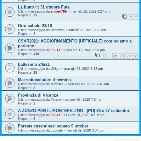
La butto lì: 31 ottobre Futa
Ultimo messaggio da
sniper765
«
mar feb 15, 2022 4:27 pm
Risposte:
29
1
2
Giro sabato 23/10
Ultimo messaggio da
lorenzino
«
sab ott 23, 2021 2:50 pm
Risposte:
8
CSVR2021: AGGIORNAMENTO (UFFICIALE) cominciamo a
parlarne
Ultimo messaggio da
^Juza^
«
ven set 17, 2021 9:50 pm
Risposte:
439
1
19
20
21
22
…
battesimo 2/6/21
Ultimo messaggio da
Wright
«
mar giu 08, 2021 6:13 pm
Risposte:
18
Mai sottovalutare il nemico.
Ultimo messaggio da
Mathsl96
«
ven apr 09, 2021 11:46 am
Risposte:
8
Provincia di Vicenza
Ultimo messaggio da
Teteno
«
gio nov 05, 2020 7:54 am
Risposte:
2
A ZONZO PER IL MONTEFELTRO - (PU) 26 e 27 settembre
Ultimo messaggio da
^Juza^
«
lun ott 19, 2020 10:19 am
Risposte:
3
Foreste casentinesi sabato 9 ottobre
Ultimo messaggio da
cqdoule
«
ven ott 09, 2020 3:04 pm