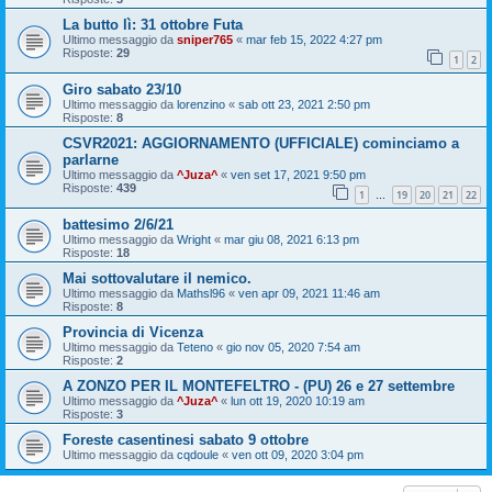
La butto lì: 31 ottobre Futa
Ultimo messaggio da
sniper765
«
mar feb 15, 2022 4:27 pm
Risposte:
29
1
2
Giro sabato 23/10
Ultimo messaggio da
lorenzino
«
sab ott 23, 2021 2:50 pm
Risposte:
8
CSVR2021: AGGIORNAMENTO (UFFICIALE) cominciamo a
parlarne
Ultimo messaggio da
^Juza^
«
ven set 17, 2021 9:50 pm
Risposte:
439
1
19
20
21
22
…
battesimo 2/6/21
Ultimo messaggio da
Wright
«
mar giu 08, 2021 6:13 pm
Risposte:
18
Mai sottovalutare il nemico.
Ultimo messaggio da
Mathsl96
«
ven apr 09, 2021 11:46 am
Risposte:
8
Provincia di Vicenza
Ultimo messaggio da
Teteno
«
gio nov 05, 2020 7:54 am
Risposte:
2
A ZONZO PER IL MONTEFELTRO - (PU) 26 e 27 settembre
Ultimo messaggio da
^Juza^
«
lun ott 19, 2020 10:19 am
Risposte:
3
Foreste casentinesi sabato 9 ottobre
Ultimo messaggio da
cqdoule
«
ven ott 09, 2020 3:04 pm