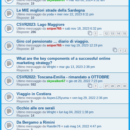
Risposte:
19
Le MIE migliori strade della Sardegna
Ultimo messaggio da
yoda
«
mer nov 22, 2023 8:11 pm
Risposte:
10
CSVR2023: Lago Maggiore
Ultimo messaggio da
sniper765
«
sab nov 18, 2023 6:32 pm
Risposte:
286
1
12
13
14
15
…
Giro col pensionato … diario di viaggio.
Ultimo messaggio da
sniper765
«
mer lug 19, 2023 12:19 pm
Risposte:
37
1
2
What are the key components of a successful online
marketing strategy?
Ultimo messaggio da
Wright
«
mar giu 13, 2023 2:38 pm
Risposte:
3
CSVR2022: Toscana-Emilia - rimandato a OTTOBRE
Ultimo messaggio da
skywalker67
«
gio ott 20, 2022 7:23 pm
Risposte:
592
1
27
28
29
30
…
Viaggio in Costiera
Ultimo messaggio da
Aspes125yuma
«
ven lug 29, 2022 2:36 pm
Risposte:
9
Occhio alle ore serali
Ultimo messaggio da
Wright
«
lun lug 04, 2022 1:38 pm
Risposte:
14
Da Bergamo a Rimini
Ultimo messaggio da
Raistlin78
«
sab mag 14, 2022 4:47 pm
Risposte:
3