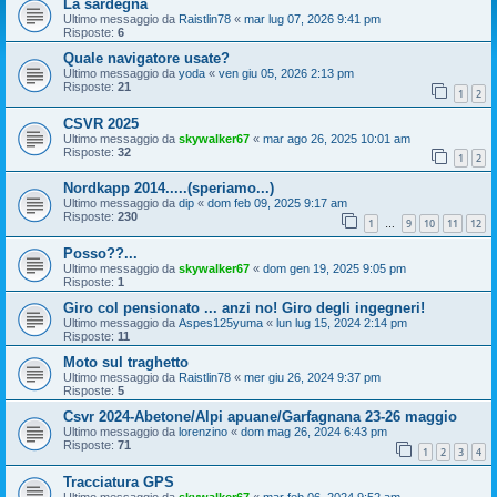
La sardegna
Ultimo messaggio da
Raistlin78
«
mar lug 07, 2026 9:41 pm
Risposte:
6
Quale navigatore usate?
Ultimo messaggio da
yoda
«
ven giu 05, 2026 2:13 pm
Risposte:
21
1
2
CSVR 2025
Ultimo messaggio da
skywalker67
«
mar ago 26, 2025 10:01 am
Risposte:
32
1
2
Nordkapp 2014.....(speriamo...)
Ultimo messaggio da
dip
«
dom feb 09, 2025 9:17 am
Risposte:
230
1
9
10
11
12
…
Posso??...
Ultimo messaggio da
skywalker67
«
dom gen 19, 2025 9:05 pm
Risposte:
1
Giro col pensionato ... anzi no! Giro degli ingegneri!
Ultimo messaggio da
Aspes125yuma
«
lun lug 15, 2024 2:14 pm
Risposte:
11
Moto sul traghetto
Ultimo messaggio da
Raistlin78
«
mer giu 26, 2024 9:37 pm
Risposte:
5
Csvr 2024-Abetone/Alpi apuane/Garfagnana 23-26 maggio
Ultimo messaggio da
lorenzino
«
dom mag 26, 2024 6:43 pm
Risposte:
71
1
2
3
4
Tracciatura GPS
Ultimo messaggio da
skywalker67
«
mar feb 06, 2024 9:52 am