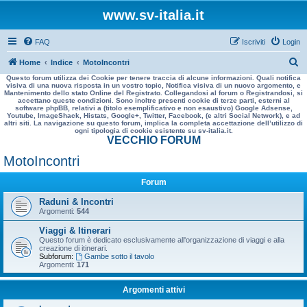
www.sv-italia.it
FAQ
Iscriviti
Login
C
Home
Indice
MotoIncontri
Questo forum utilizza dei Cookie per tenere traccia di alcune informazioni. Quali notifica
e
visiva di una nuova risposta in un vostro topic, Notifica visiva di un nuovo argomento, e
Mantenimento dello stato Online del Registrato. Collegandosi al forum o Registrandosi, si
r
accettano queste condizioni. Sono inoltre presenti cookie di terze parti, esterni al
software phpBB, relativi a (titolo esemplificativo e non esaustivo) Google Adsense,
c
Youtube, ImageShack, Histats, Google+, Twitter, Facebook, (e altri Social Network), e ad
altri siti. La navigazione su questo forum, implica la completa accettazione dell’utilizzo di
a
ogni tipologia di cookie esistente su sv-italia.it.
VECCHIO FORUM
MotoIncontri
Forum
Raduni & Incontri
Argomenti:
544
Viaggi & Itinerari
Questo forum è dedicato esclusivamente all'organizzazione di viaggi e alla
creazione di itinerari.
Subforum:
Gambe sotto il tavolo
Argomenti:
171
Argomenti attivi