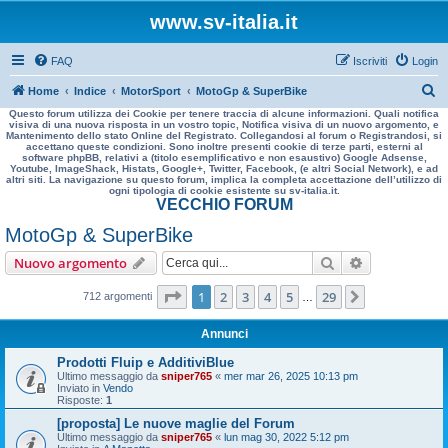
www.sv-italia.it
FAQ
Iscriviti
Login
C
Home
Indice
MotorSport
MotoGp & SuperBike
Questo forum utilizza dei Cookie per tenere traccia di alcune informazioni. Quali notifica
e
visiva di una nuova risposta in un vostro topic, Notifica visiva di un nuovo argomento, e
Mantenimento dello stato Online del Registrato. Collegandosi al forum o Registrandosi, si
r
accettano queste condizioni. Sono inoltre presenti cookie di terze parti, esterni al
software phpBB, relativi a (titolo esemplificativo e non esaustivo) Google Adsense,
c
Youtube, ImageShack, Histats, Google+, Twitter, Facebook, (e altri Social Network), e ad
altri siti. La navigazione su questo forum, implica la completa accettazione dell’utilizzo di
a
ogni tipologia di cookie esistente su sv-italia.it.
VECCHIO FORUM
MotoGp & SuperBike
Cerca
Ricerca avan
Nuovo argomento
Pagina
1
di
29
1
2
3
4
5
29
Prossimo
712 argomenti
…
Annunci
Prodotti Fluip e AdditiviBlue
Ultimo messaggio da
sniper765
«
mer mar 26, 2025 10:13 pm
Inviato in
Vendo
Risposte:
1
[proposta] Le nuove maglie del Forum
Ultimo messaggio da
sniper765
«
lun mag 30, 2022 5:12 pm