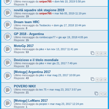
Ultimo messaggio da
sniper765
«
dom feb 10, 2019 5:58 pm
Risposte:
5
novità squadre sbk stagione 2019
Ultimo messaggio da
sniper765
«
mar feb 05, 2019 11:19 pm
Risposte:
19
Dream team HRC
Ultimo messaggio da
Teobecks
«
dom giu 17, 2018 10:44 pm
Risposte:
8
GP 2018 - Argentina
Ultimo messaggio da
rombocupo77
«
gio apr 19, 2018 4:05 pm
Risposte:
15
MotoGp 2017
Ultimo messaggio da
pike
«
lun nov 13, 2017 11:41 pm
Risposte:
53
1
2
3
Dovizioso e il titolo mondiale
Ultimo messaggio da
pike
«
mer giu 21, 2017 7:49 pm
Risposte:
13
[Motogp] Argentina 2017
Ultimo messaggio da
pike
«
mar mag 23, 2017 10:00 pm
Risposte:
43
1
2
3
POVERO NIKI!
Ultimo messaggio da
teo 75
«
mar mag 23, 2017 3:57 pm
Risposte:
21
1
2
[Motogp] LeMans 2017
Ultimo messaggio da
picipist
«
mar mag 23, 2017 12:24 pm
Risposte:
1