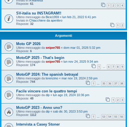
Inviato in
A Manetta
Risposte:
61
1
2
3
4
SV-italia su INSTAGRAM!!
Ultimo messaggio da
Bicio1959
«
lun feb 21, 2022 6:41 pm
Inviato in
Chiacchiere da aperitivo
Risposte:
32
1
2
Argomenti
Moto GP 2026
Ultimo messaggio da
sniper765
«
dom mar 01, 2026 5:32 pm
Risposte:
6
MotoGP 2025 - That's begin
Ultimo messaggio da
sniper765
«
lun nov 24, 2025 9:34 am
Risposte:
174
1
6
7
8
9
…
MotoGP 2024: The spanish betrayal
Ultimo messaggio da
lorenzino
«
mar nov 19, 2024 2:59 pm
Risposte:
744
1
35
36
37
38
…
Facile vincere con le quattro tempi
Ultimo messaggio da
dip
«
lun ago 19, 2024 10:36 pm
Risposte:
48
1
2
3
MotoGP 2023 - Anno uno?
Ultimo messaggio da
dip
«
sab dic 30, 2023 3:53 pm
Risposte:
1112
1
53
54
55
56
…
Intervista a Casey Stoner