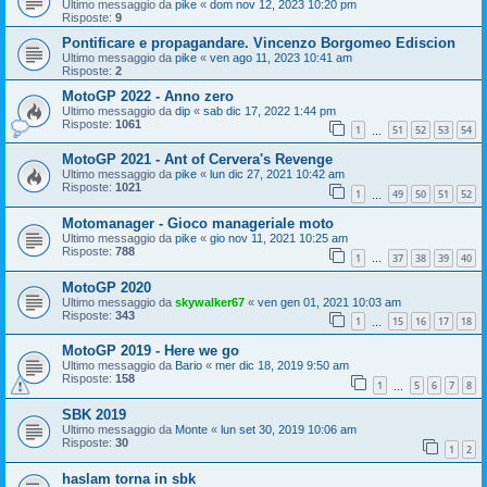
Ultimo messaggio da
pike
«
dom nov 12, 2023 10:20 pm
Risposte:
9
Pontificare e propagandare. Vincenzo Borgomeo Ediscion
Ultimo messaggio da
pike
«
ven ago 11, 2023 10:41 am
Risposte:
2
MotoGP 2022 - Anno zero
Ultimo messaggio da
dip
«
sab dic 17, 2022 1:44 pm
Risposte:
1061
1
51
52
53
54
…
MotoGP 2021 - Ant of Cervera's Revenge
Ultimo messaggio da
pike
«
lun dic 27, 2021 10:42 am
Risposte:
1021
1
49
50
51
52
…
Motomanager - Gioco manageriale moto
Ultimo messaggio da
pike
«
gio nov 11, 2021 10:25 am
Risposte:
788
1
37
38
39
40
…
MotoGP 2020
Ultimo messaggio da
skywalker67
«
ven gen 01, 2021 10:03 am
Risposte:
343
1
15
16
17
18
…
MotoGP 2019 - Here we go
Ultimo messaggio da
Bario
«
mer dic 18, 2019 9:50 am
Risposte:
158
1
5
6
7
8
…
SBK 2019
Ultimo messaggio da
Monte
«
lun set 30, 2019 10:06 am
Risposte:
30
1
2
haslam torna in sbk