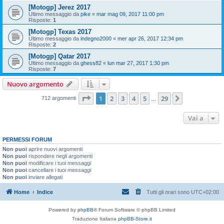
[Motogp] Jerez 2017
Ultimo messaggio da
pike
«
mar mag 09, 2017 11:00 pm
Risposte:
1
[Motogp] Texas 2017
Ultimo messaggio da
indegno2000
«
mer apr 26, 2017 12:34 pm
Risposte:
2
[Motogp] Qatar 2017
Ultimo messaggio da
ghess82
«
lun mar 27, 2017 1:30 pm
Risposte:
7
Nuovo argomento
Pagina
1
di
29
1
2
3
4
5
29
Prossimo
712 argomenti
…
Vai a
PERMESSI FORUM
Non puoi
aprire nuovi argomenti
Non puoi
rispondere negli argomenti
Non puoi
modificare i tuoi messaggi
Non puoi
cancellare i tuoi messaggi
Non puoi
inviare allegati
Home
Indice
Tutti gli orari sono
UTC+02:00
Powered by
phpBB
® Forum Software © phpBB Limited
Traduzione Italiana
phpBB-Store.it