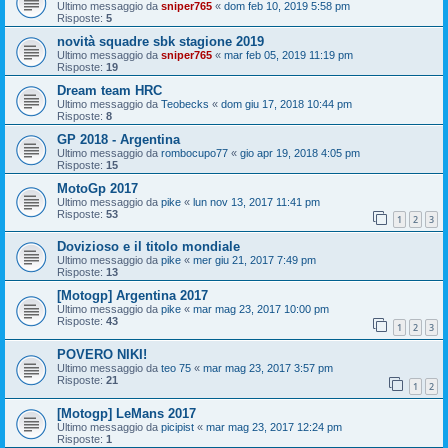
Ultimo messaggio da
sniper765
«
dom feb 10, 2019 5:58 pm
Risposte:
5
novità squadre sbk stagione 2019
Ultimo messaggio da
sniper765
«
mar feb 05, 2019 11:19 pm
Risposte:
19
Dream team HRC
Ultimo messaggio da
Teobecks
«
dom giu 17, 2018 10:44 pm
Risposte:
8
GP 2018 - Argentina
Ultimo messaggio da
rombocupo77
«
gio apr 19, 2018 4:05 pm
Risposte:
15
MotoGp 2017
Ultimo messaggio da
pike
«
lun nov 13, 2017 11:41 pm
Risposte:
53
1
2
3
Dovizioso e il titolo mondiale
Ultimo messaggio da
pike
«
mer giu 21, 2017 7:49 pm
Risposte:
13
[Motogp] Argentina 2017
Ultimo messaggio da
pike
«
mar mag 23, 2017 10:00 pm
Risposte:
43
1
2
3
POVERO NIKI!
Ultimo messaggio da
teo 75
«
mar mag 23, 2017 3:57 pm
Risposte:
21
1
2
[Motogp] LeMans 2017
Ultimo messaggio da
picipist
«
mar mag 23, 2017 12:24 pm
Risposte:
1