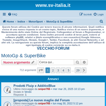
www.sv-italia.it
FAQ
Iscriviti
Login
C
Home
Indice
MotorSport
MotoGp & SuperBike
Questo forum utilizza dei Cookie per tenere traccia di alcune informazioni. Quali notifica
e
visiva di una nuova risposta in un vostro topic, Notifica visiva di un nuovo argomento, e
Mantenimento dello stato Online del Registrato. Collegandosi al forum o Registrandosi, si
r
accettano queste condizioni. Sono inoltre presenti cookie di terze parti, esterni al
software phpBB, relativi a (titolo esemplificativo e non esaustivo) Google Adsense,
c
Youtube, ImageShack, Histats, Google+, Twitter, Facebook, (e altri Social Network), e ad
altri siti. La navigazione su questo forum, implica la completa accettazione dell’utilizzo di
a
ogni tipologia di cookie esistente su sv-italia.it.
VECCHIO FORUM
MotoGp & SuperBike
Cerca
Ricerca avan
Nuovo argomento
Pagina
1
di
29
1
2
3
4
5
29
Prossimo
712 argomenti
…
Annunci
Prodotti Fluip e AdditiviBlue
Ultimo messaggio da
sniper765
«
mer mar 26, 2025 10:13 pm
Inviato in
Vendo
Risposte:
1
[proposta] Le nuove maglie del Forum
Ultimo messaggio da
sniper765
«
lun mag 30, 2022 5:12 pm