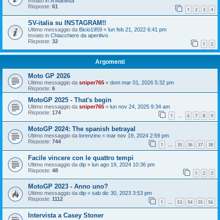
Inviato in
A Manetta
Risposte:
61
1
2
3
4
SV-italia su INSTAGRAM!!
Ultimo messaggio da
Bicio1959
«
lun feb 21, 2022 6:41 pm
Inviato in
Chiacchiere da aperitivo
Risposte:
32
1
2
Argomenti
Moto GP 2026
Ultimo messaggio da
sniper765
«
dom mar 01, 2026 5:32 pm
Risposte:
6
MotoGP 2025 - That's begin
Ultimo messaggio da
sniper765
«
lun nov 24, 2025 9:34 am
Risposte:
174
1
6
7
8
9
…
MotoGP 2024: The spanish betrayal
Ultimo messaggio da
lorenzino
«
mar nov 19, 2024 2:59 pm
Risposte:
744
1
35
36
37
38
…
Facile vincere con le quattro tempi
Ultimo messaggio da
dip
«
lun ago 19, 2024 10:36 pm
Risposte:
48
1
2
3
MotoGP 2023 - Anno uno?
Ultimo messaggio da
dip
«
sab dic 30, 2023 3:53 pm
Risposte:
1112
1
53
54
55
56
…
Intervista a Casey Stoner