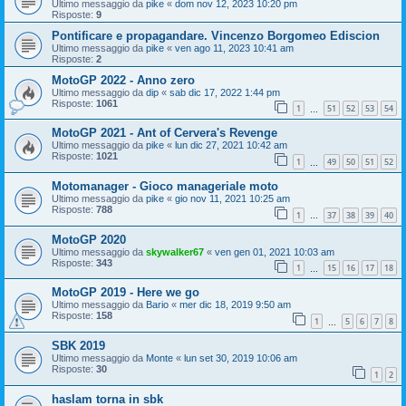
Ultimo messaggio da
pike
«
dom nov 12, 2023 10:20 pm
Risposte:
9
Pontificare e propagandare. Vincenzo Borgomeo Ediscion
Ultimo messaggio da
pike
«
ven ago 11, 2023 10:41 am
Risposte:
2
MotoGP 2022 - Anno zero
Ultimo messaggio da
dip
«
sab dic 17, 2022 1:44 pm
Risposte:
1061
1
51
52
53
54
…
MotoGP 2021 - Ant of Cervera's Revenge
Ultimo messaggio da
pike
«
lun dic 27, 2021 10:42 am
Risposte:
1021
1
49
50
51
52
…
Motomanager - Gioco manageriale moto
Ultimo messaggio da
pike
«
gio nov 11, 2021 10:25 am
Risposte:
788
1
37
38
39
40
…
MotoGP 2020
Ultimo messaggio da
skywalker67
«
ven gen 01, 2021 10:03 am
Risposte:
343
1
15
16
17
18
…
MotoGP 2019 - Here we go
Ultimo messaggio da
Bario
«
mer dic 18, 2019 9:50 am
Risposte:
158
1
5
6
7
8
…
SBK 2019
Ultimo messaggio da
Monte
«
lun set 30, 2019 10:06 am
Risposte:
30
1
2
haslam torna in sbk