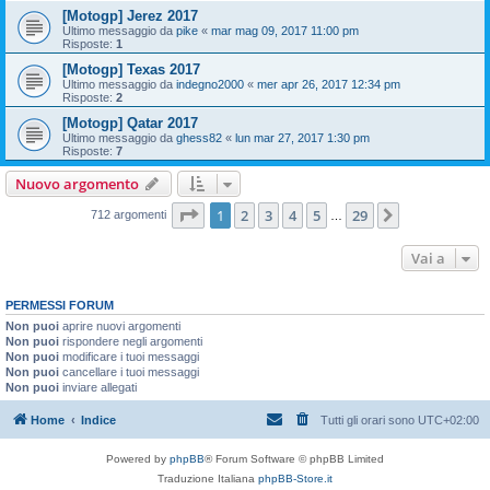
[Motogp] Jerez 2017
Ultimo messaggio da
pike
«
mar mag 09, 2017 11:00 pm
Risposte:
1
[Motogp] Texas 2017
Ultimo messaggio da
indegno2000
«
mer apr 26, 2017 12:34 pm
Risposte:
2
[Motogp] Qatar 2017
Ultimo messaggio da
ghess82
«
lun mar 27, 2017 1:30 pm
Risposte:
7
Nuovo argomento
Pagina
1
di
29
1
2
3
4
5
29
Prossimo
712 argomenti
…
Vai a
PERMESSI FORUM
Non puoi
aprire nuovi argomenti
Non puoi
rispondere negli argomenti
Non puoi
modificare i tuoi messaggi
Non puoi
cancellare i tuoi messaggi
Non puoi
inviare allegati
Home
Indice
Tutti gli orari sono
UTC+02:00
Powered by
phpBB
® Forum Software © phpBB Limited
Traduzione Italiana
phpBB-Store.it