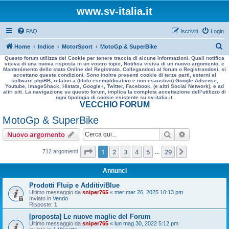
www.sv-italia.it
FAQ
Iscriviti
Login
C
Home
Indice
MotorSport
MotoGp & SuperBike
Questo forum utilizza dei Cookie per tenere traccia di alcune informazioni. Quali notifica
e
visiva di una nuova risposta in un vostro topic, Notifica visiva di un nuovo argomento, e
Mantenimento dello stato Online del Registrato. Collegandosi al forum o Registrandosi, si
r
accettano queste condizioni. Sono inoltre presenti cookie di terze parti, esterni al
software phpBB, relativi a (titolo esemplificativo e non esaustivo) Google Adsense,
c
Youtube, ImageShack, Histats, Google+, Twitter, Facebook, (e altri Social Network), e ad
altri siti. La navigazione su questo forum, implica la completa accettazione dell’utilizzo di
a
ogni tipologia di cookie esistente su sv-italia.it.
VECCHIO FORUM
MotoGp & SuperBike
Cerca
Ricerca avan
Nuovo argomento
Pagina
1
di
29
1
2
3
4
5
29
Prossimo
712 argomenti
…
Annunci
Prodotti Fluip e AdditiviBlue
Ultimo messaggio da
sniper765
«
mer mar 26, 2025 10:13 pm
Inviato in
Vendo
Risposte:
1
[proposta] Le nuove maglie del Forum
Ultimo messaggio da
sniper765
«
lun mag 30, 2022 5:12 pm