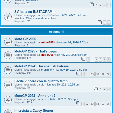
Inviato in
A Manetta
Risposte:
61
1
2
3
4
SV-italia su INSTAGRAM!!
Ultimo messaggio da
Bicio1959
«
lun feb 21, 2022 6:41 pm
Inviato in
Chiacchiere da aperitivo
Risposte:
32
1
2
Argomenti
Moto GP 2026
Ultimo messaggio da
sniper765
«
dom mar 01, 2026 5:32 pm
Risposte:
6
MotoGP 2025 - That's begin
Ultimo messaggio da
sniper765
«
lun nov 24, 2025 9:34 am
Risposte:
174
1
6
7
8
9
…
MotoGP 2024: The spanish betrayal
Ultimo messaggio da
lorenzino
«
mar nov 19, 2024 2:59 pm
Risposte:
744
1
35
36
37
38
…
Facile vincere con le quattro tempi
Ultimo messaggio da
dip
«
lun ago 19, 2024 10:36 pm
Risposte:
48
1
2
3
MotoGP 2023 - Anno uno?
Ultimo messaggio da
dip
«
sab dic 30, 2023 3:53 pm
Risposte:
1112
1
53
54
55
56
…
Intervista a Casey Stoner