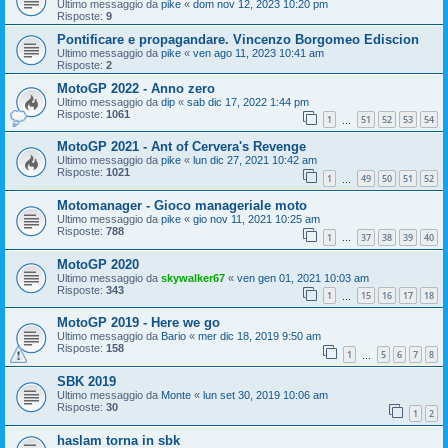
Ultimo messaggio da
pike
«
dom nov 12, 2023 10:20 pm
Risposte:
9
Pontificare e propagandare. Vincenzo Borgomeo Ediscion
Ultimo messaggio da
pike
«
ven ago 11, 2023 10:41 am
Risposte:
2
MotoGP 2022 - Anno zero
Ultimo messaggio da
dip
«
sab dic 17, 2022 1:44 pm
Risposte:
1061
1
51
52
53
54
…
MotoGP 2021 - Ant of Cervera's Revenge
Ultimo messaggio da
pike
«
lun dic 27, 2021 10:42 am
Risposte:
1021
1
49
50
51
52
…
Motomanager - Gioco manageriale moto
Ultimo messaggio da
pike
«
gio nov 11, 2021 10:25 am
Risposte:
788
1
37
38
39
40
…
MotoGP 2020
Ultimo messaggio da
skywalker67
«
ven gen 01, 2021 10:03 am
Risposte:
343
1
15
16
17
18
…
MotoGP 2019 - Here we go
Ultimo messaggio da
Bario
«
mer dic 18, 2019 9:50 am
Risposte:
158
1
5
6
7
8
…
SBK 2019
Ultimo messaggio da
Monte
«
lun set 30, 2019 10:06 am
Risposte:
30
1
2
haslam torna in sbk