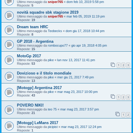
Ultimo messaggio da
sniper765
«
dom feb 10, 2019 5:58 pm
Risposte:
5
novità squadre sbk stagione 2019
Ultimo messaggio da
sniper765
«
mar feb 05, 2019 11:19 pm
Risposte:
19
Dream team HRC
Ultimo messaggio da
Teobecks
«
dom giu 17, 2018 10:44 pm
Risposte:
8
GP 2018 - Argentina
Ultimo messaggio da
rombocupo77
«
gio apr 19, 2018 4:05 pm
Risposte:
15
MotoGp 2017
Ultimo messaggio da
pike
«
lun nov 13, 2017 11:41 pm
Risposte:
53
1
2
3
Dovizioso e il titolo mondiale
Ultimo messaggio da
pike
«
mer giu 21, 2017 7:49 pm
Risposte:
13
[Motogp] Argentina 2017
Ultimo messaggio da
pike
«
mar mag 23, 2017 10:00 pm
Risposte:
43
1
2
3
POVERO NIKI!
Ultimo messaggio da
teo 75
«
mar mag 23, 2017 3:57 pm
Risposte:
21
1
2
[Motogp] LeMans 2017
Ultimo messaggio da
picipist
«
mar mag 23, 2017 12:24 pm
Risposte:
1