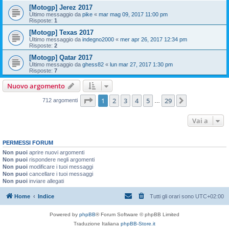
[Motogp] Jerez 2017
Ultimo messaggio da
pike
«
mar mag 09, 2017 11:00 pm
Risposte:
1
[Motogp] Texas 2017
Ultimo messaggio da
indegno2000
«
mer apr 26, 2017 12:34 pm
Risposte:
2
[Motogp] Qatar 2017
Ultimo messaggio da
ghess82
«
lun mar 27, 2017 1:30 pm
Risposte:
7
Nuovo argomento
Pagina
1
di
29
1
2
3
4
5
29
Prossimo
712 argomenti
…
Vai a
PERMESSI FORUM
Non puoi
aprire nuovi argomenti
Non puoi
rispondere negli argomenti
Non puoi
modificare i tuoi messaggi
Non puoi
cancellare i tuoi messaggi
Non puoi
inviare allegati
Home
Indice
Tutti gli orari sono
UTC+02:00
Powered by
phpBB
® Forum Software © phpBB Limited
Traduzione Italiana
phpBB-Store.it