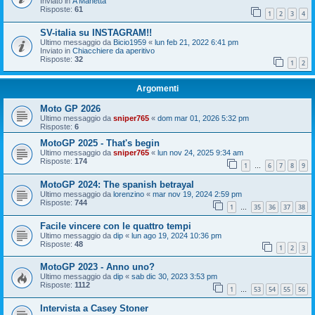
Inviato in
A Manetta
Risposte:
61
1
2
3
4
SV-italia su INSTAGRAM!!
Ultimo messaggio da
Bicio1959
«
lun feb 21, 2022 6:41 pm
Inviato in
Chiacchiere da aperitivo
Risposte:
32
1
2
Argomenti
Moto GP 2026
Ultimo messaggio da
sniper765
«
dom mar 01, 2026 5:32 pm
Risposte:
6
MotoGP 2025 - That's begin
Ultimo messaggio da
sniper765
«
lun nov 24, 2025 9:34 am
Risposte:
174
1
6
7
8
9
…
MotoGP 2024: The spanish betrayal
Ultimo messaggio da
lorenzino
«
mar nov 19, 2024 2:59 pm
Risposte:
744
1
35
36
37
38
…
Facile vincere con le quattro tempi
Ultimo messaggio da
dip
«
lun ago 19, 2024 10:36 pm
Risposte:
48
1
2
3
MotoGP 2023 - Anno uno?
Ultimo messaggio da
dip
«
sab dic 30, 2023 3:53 pm
Risposte:
1112
1
53
54
55
56
…
Intervista a Casey Stoner