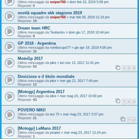
Ultimo messaggio da
sniper765
«
dom feb 10, 2019 5:58 pm
Risposte:
5
novità squadre sbk stagione 2019
Ultimo messaggio da
sniper765
«
mar feb 05, 2019 11:19 pm
Risposte:
19
Dream team HRC
Ultimo messaggio da
Teobecks
«
dom giu 17, 2018 10:44 pm
Risposte:
8
GP 2018 - Argentina
Ultimo messaggio da
rombocupo77
«
gio apr 19, 2018 4:05 pm
Risposte:
15
MotoGp 2017
Ultimo messaggio da
pike
«
lun nov 13, 2017 11:41 pm
Risposte:
53
1
2
3
Dovizioso e il titolo mondiale
Ultimo messaggio da
pike
«
mer giu 21, 2017 7:49 pm
Risposte:
13
[Motogp] Argentina 2017
Ultimo messaggio da
pike
«
mar mag 23, 2017 10:00 pm
Risposte:
43
1
2
3
POVERO NIKI!
Ultimo messaggio da
teo 75
«
mar mag 23, 2017 3:57 pm
Risposte:
21
1
2
[Motogp] LeMans 2017
Ultimo messaggio da
picipist
«
mar mag 23, 2017 12:24 pm
Risposte:
1