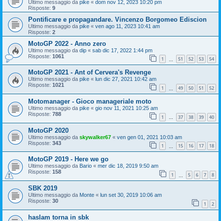
Ultimo messaggio da
pike
«
dom nov 12, 2023 10:20 pm
Risposte:
9
Pontificare e propagandare. Vincenzo Borgomeo Ediscion
Ultimo messaggio da
pike
«
ven ago 11, 2023 10:41 am
Risposte:
2
MotoGP 2022 - Anno zero
Ultimo messaggio da
dip
«
sab dic 17, 2022 1:44 pm
Risposte:
1061
1
51
52
53
54
…
MotoGP 2021 - Ant of Cervera's Revenge
Ultimo messaggio da
pike
«
lun dic 27, 2021 10:42 am
Risposte:
1021
1
49
50
51
52
…
Motomanager - Gioco manageriale moto
Ultimo messaggio da
pike
«
gio nov 11, 2021 10:25 am
Risposte:
788
1
37
38
39
40
…
MotoGP 2020
Ultimo messaggio da
skywalker67
«
ven gen 01, 2021 10:03 am
Risposte:
343
1
15
16
17
18
…
MotoGP 2019 - Here we go
Ultimo messaggio da
Bario
«
mer dic 18, 2019 9:50 am
Risposte:
158
1
5
6
7
8
…
SBK 2019
Ultimo messaggio da
Monte
«
lun set 30, 2019 10:06 am
Risposte:
30
1
2
haslam torna in sbk