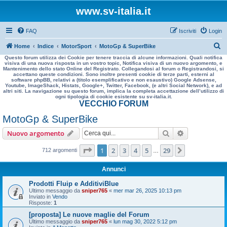
www.sv-italia.it
FAQ
Iscriviti
Login
C
Home
Indice
MotorSport
MotoGp & SuperBike
Questo forum utilizza dei Cookie per tenere traccia di alcune informazioni. Quali notifica
e
visiva di una nuova risposta in un vostro topic, Notifica visiva di un nuovo argomento, e
Mantenimento dello stato Online del Registrato. Collegandosi al forum o Registrandosi, si
r
accettano queste condizioni. Sono inoltre presenti cookie di terze parti, esterni al
software phpBB, relativi a (titolo esemplificativo e non esaustivo) Google Adsense,
c
Youtube, ImageShack, Histats, Google+, Twitter, Facebook, (e altri Social Network), e ad
altri siti. La navigazione su questo forum, implica la completa accettazione dell’utilizzo di
a
ogni tipologia di cookie esistente su sv-italia.it.
VECCHIO FORUM
MotoGp & SuperBike
Cerca
Ricerca avan
Nuovo argomento
Pagina
1
di
29
1
2
3
4
5
29
Prossimo
712 argomenti
…
Annunci
Prodotti Fluip e AdditiviBlue
Ultimo messaggio da
sniper765
«
mer mar 26, 2025 10:13 pm
Inviato in
Vendo
Risposte:
1
[proposta] Le nuove maglie del Forum
Ultimo messaggio da
sniper765
«
lun mag 30, 2022 5:12 pm