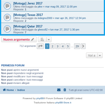
[Motogp] Jerez 2017
Ultimo messaggio da
pike
«
mar mag 09, 2017 11:00 pm
Risposte:
1
[Motogp] Texas 2017
Ultimo messaggio da
indegno2000
«
mer apr 26, 2017 12:34 pm
Risposte:
2
[Motogp] Qatar 2017
Ultimo messaggio da
ghess82
«
lun mar 27, 2017 1:30 pm
Risposte:
7
Nuovo argomento
Pagina
1
di
29
1
2
3
4
5
29
Prossimo
712 argomenti
…
Vai a
PERMESSI FORUM
Non puoi
aprire nuovi argomenti
Non puoi
rispondere negli argomenti
Non puoi
modificare i tuoi messaggi
Non puoi
cancellare i tuoi messaggi
Non puoi
inviare allegati
Home
Indice
Tutti gli orari sono
UTC+02:00
Powered by
phpBB
® Forum Software © phpBB Limited
Traduzione Italiana
phpBB-Store.it