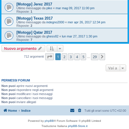
[Motogp] Jerez 2017
Ultimo messaggio da
pike
«
mar mag 09, 2017 11:00 pm
Risposte:
1
[Motogp] Texas 2017
Ultimo messaggio da
indegno2000
«
mer apr 26, 2017 12:34 pm
Risposte:
2
[Motogp] Qatar 2017
Ultimo messaggio da
ghess82
«
lun mar 27, 2017 1:30 pm
Risposte:
7
Nuovo argomento
Pagina
1
di
29
1
2
3
4
5
29
Prossimo
712 argomenti
…
Vai a
PERMESSI FORUM
Non puoi
aprire nuovi argomenti
Non puoi
rispondere negli argomenti
Non puoi
modificare i tuoi messaggi
Non puoi
cancellare i tuoi messaggi
Non puoi
inviare allegati
Home
Indice
Tutti gli orari sono
UTC+02:00
Powered by
phpBB
® Forum Software © phpBB Limited
Traduzione Italiana
phpBB-Store.it