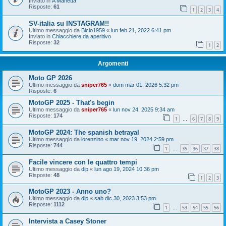
Inviato in
A Manetta
Risposte:
61
1
2
3
4
SV-italia su INSTAGRAM!!
Ultimo messaggio da
Bicio1959
«
lun feb 21, 2022 6:41 pm
Inviato in
Chiacchiere da aperitivo
Risposte:
32
1
2
Argomenti
Moto GP 2026
Ultimo messaggio da
sniper765
«
dom mar 01, 2026 5:32 pm
Risposte:
6
MotoGP 2025 - That's begin
Ultimo messaggio da
sniper765
«
lun nov 24, 2025 9:34 am
Risposte:
174
1
6
7
8
9
…
MotoGP 2024: The spanish betrayal
Ultimo messaggio da
lorenzino
«
mar nov 19, 2024 2:59 pm
Risposte:
744
1
35
36
37
38
…
Facile vincere con le quattro tempi
Ultimo messaggio da
dip
«
lun ago 19, 2024 10:36 pm
Risposte:
48
1
2
3
MotoGP 2023 - Anno uno?
Ultimo messaggio da
dip
«
sab dic 30, 2023 3:53 pm
Risposte:
1112
1
53
54
55
56
…
Intervista a Casey Stoner