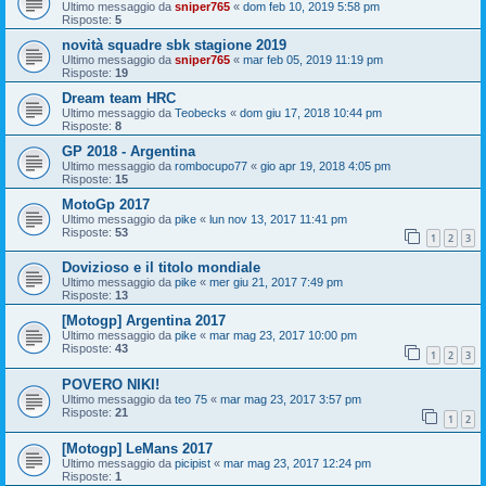
Ultimo messaggio da
sniper765
«
dom feb 10, 2019 5:58 pm
Risposte:
5
novità squadre sbk stagione 2019
Ultimo messaggio da
sniper765
«
mar feb 05, 2019 11:19 pm
Risposte:
19
Dream team HRC
Ultimo messaggio da
Teobecks
«
dom giu 17, 2018 10:44 pm
Risposte:
8
GP 2018 - Argentina
Ultimo messaggio da
rombocupo77
«
gio apr 19, 2018 4:05 pm
Risposte:
15
MotoGp 2017
Ultimo messaggio da
pike
«
lun nov 13, 2017 11:41 pm
Risposte:
53
1
2
3
Dovizioso e il titolo mondiale
Ultimo messaggio da
pike
«
mer giu 21, 2017 7:49 pm
Risposte:
13
[Motogp] Argentina 2017
Ultimo messaggio da
pike
«
mar mag 23, 2017 10:00 pm
Risposte:
43
1
2
3
POVERO NIKI!
Ultimo messaggio da
teo 75
«
mar mag 23, 2017 3:57 pm
Risposte:
21
1
2
[Motogp] LeMans 2017
Ultimo messaggio da
picipist
«
mar mag 23, 2017 12:24 pm
Risposte:
1