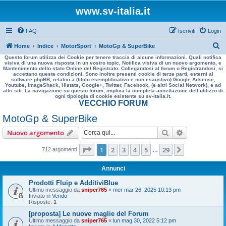
www.sv-italia.it
FAQ
Iscriviti
Login
C
Home
Indice
MotorSport
MotoGp & SuperBike
Questo forum utilizza dei Cookie per tenere traccia di alcune informazioni. Quali notifica
e
visiva di una nuova risposta in un vostro topic, Notifica visiva di un nuovo argomento, e
Mantenimento dello stato Online del Registrato. Collegandosi al forum o Registrandosi, si
r
accettano queste condizioni. Sono inoltre presenti cookie di terze parti, esterni al
software phpBB, relativi a (titolo esemplificativo e non esaustivo) Google Adsense,
c
Youtube, ImageShack, Histats, Google+, Twitter, Facebook, (e altri Social Network), e ad
altri siti. La navigazione su questo forum, implica la completa accettazione dell’utilizzo di
a
ogni tipologia di cookie esistente su sv-italia.it.
VECCHIO FORUM
MotoGp & SuperBike
Cerca
Ricerca avan
Nuovo argomento
Pagina
1
di
29
1
2
3
4
5
29
Prossimo
712 argomenti
…
Annunci
Prodotti Fluip e AdditiviBlue
Ultimo messaggio da
sniper765
«
mer mar 26, 2025 10:13 pm
Inviato in
Vendo
Risposte:
1
[proposta] Le nuove maglie del Forum
Ultimo messaggio da
sniper765
«
lun mag 30, 2022 5:12 pm