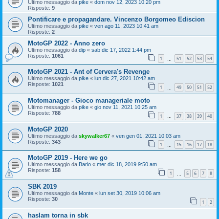
Ultimo messaggio da
pike
«
dom nov 12, 2023 10:20 pm
Risposte:
9
Pontificare e propagandare. Vincenzo Borgomeo Ediscion
Ultimo messaggio da
pike
«
ven ago 11, 2023 10:41 am
Risposte:
2
MotoGP 2022 - Anno zero
Ultimo messaggio da
dip
«
sab dic 17, 2022 1:44 pm
Risposte:
1061
1
51
52
53
54
…
MotoGP 2021 - Ant of Cervera's Revenge
Ultimo messaggio da
pike
«
lun dic 27, 2021 10:42 am
Risposte:
1021
1
49
50
51
52
…
Motomanager - Gioco manageriale moto
Ultimo messaggio da
pike
«
gio nov 11, 2021 10:25 am
Risposte:
788
1
37
38
39
40
…
MotoGP 2020
Ultimo messaggio da
skywalker67
«
ven gen 01, 2021 10:03 am
Risposte:
343
1
15
16
17
18
…
MotoGP 2019 - Here we go
Ultimo messaggio da
Bario
«
mer dic 18, 2019 9:50 am
Risposte:
158
1
5
6
7
8
…
SBK 2019
Ultimo messaggio da
Monte
«
lun set 30, 2019 10:06 am
Risposte:
30
1
2
haslam torna in sbk