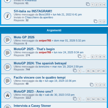
Inviato in
A Manetta
Risposte:
61
1
2
3
4
SV-italia su INSTAGRAM!!
Ultimo messaggio da
Bicio1959
«
lun feb 21, 2022 6:41 pm
Inviato in
Chiacchiere da aperitivo
Risposte:
32
1
2
Argomenti
Moto GP 2026
Ultimo messaggio da
sniper765
«
dom mar 01, 2026 5:32 pm
Risposte:
6
MotoGP 2025 - That's begin
Ultimo messaggio da
sniper765
«
lun nov 24, 2025 9:34 am
Risposte:
174
1
6
7
8
9
…
MotoGP 2024: The spanish betrayal
Ultimo messaggio da
lorenzino
«
mar nov 19, 2024 2:59 pm
Risposte:
744
1
35
36
37
38
…
Facile vincere con le quattro tempi
Ultimo messaggio da
dip
«
lun ago 19, 2024 10:36 pm
Risposte:
48
1
2
3
MotoGP 2023 - Anno uno?
Ultimo messaggio da
dip
«
sab dic 30, 2023 3:53 pm
Risposte:
1112
1
53
54
55
56
…
Intervista a Casey Stoner