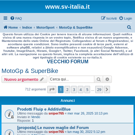
www.sv-italia.it
FAQ
Iscriviti
Login
C
Home
Indice
MotorSport
MotoGp & SuperBike
Questo forum utilizza dei Cookie per tenere traccia di alcune informazioni. Quali notifica
e
visiva di una nuova risposta in un vostro topic, Notifica visiva di un nuovo argomento, e
Mantenimento dello stato Online del Registrato. Collegandosi al forum o Registrandosi, si
r
accettano queste condizioni. Sono inoltre presenti cookie di terze parti, esterni al
software phpBB, relativi a (titolo esemplificativo e non esaustivo) Google Adsense,
c
Youtube, ImageShack, Histats, Google+, Twitter, Facebook, (e altri Social Network), e ad
altri siti. La navigazione su questo forum, implica la completa accettazione dell’utilizzo di
a
ogni tipologia di cookie esistente su sv-italia.it.
VECCHIO FORUM
MotoGp & SuperBike
Cerca
Ricerca avan
Nuovo argomento
Pagina
1
di
29
1
2
3
4
5
29
Prossimo
712 argomenti
…
Annunci
Prodotti Fluip e AdditiviBlue
Ultimo messaggio da
sniper765
«
mer mar 26, 2025 10:13 pm
Inviato in
Vendo
Risposte:
1
[proposta] Le nuove maglie del Forum
Ultimo messaggio da
sniper765
«
lun mag 30, 2022 5:12 pm