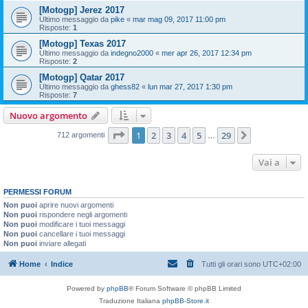
[Motogp] Jerez 2017
Ultimo messaggio da
pike
«
mar mag 09, 2017 11:00 pm
Risposte:
1
[Motogp] Texas 2017
Ultimo messaggio da
indegno2000
«
mer apr 26, 2017 12:34 pm
Risposte:
2
[Motogp] Qatar 2017
Ultimo messaggio da
ghess82
«
lun mar 27, 2017 1:30 pm
Risposte:
7
Nuovo argomento
Pagina
1
di
29
1
2
3
4
5
29
Prossimo
712 argomenti
…
Vai a
PERMESSI FORUM
Non puoi
aprire nuovi argomenti
Non puoi
rispondere negli argomenti
Non puoi
modificare i tuoi messaggi
Non puoi
cancellare i tuoi messaggi
Non puoi
inviare allegati
Home
Indice
Tutti gli orari sono
UTC+02:00
Powered by
phpBB
® Forum Software © phpBB Limited
Traduzione Italiana
phpBB-Store.it