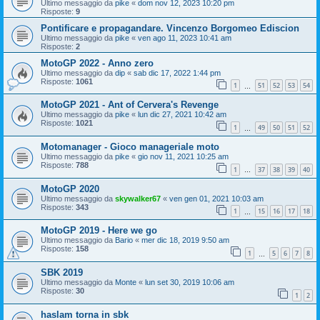
Ultimo messaggio da
pike
«
dom nov 12, 2023 10:20 pm
Risposte:
9
Pontificare e propagandare. Vincenzo Borgomeo Ediscion
Ultimo messaggio da
pike
«
ven ago 11, 2023 10:41 am
Risposte:
2
MotoGP 2022 - Anno zero
Ultimo messaggio da
dip
«
sab dic 17, 2022 1:44 pm
Risposte:
1061
1
51
52
53
54
…
MotoGP 2021 - Ant of Cervera's Revenge
Ultimo messaggio da
pike
«
lun dic 27, 2021 10:42 am
Risposte:
1021
1
49
50
51
52
…
Motomanager - Gioco manageriale moto
Ultimo messaggio da
pike
«
gio nov 11, 2021 10:25 am
Risposte:
788
1
37
38
39
40
…
MotoGP 2020
Ultimo messaggio da
skywalker67
«
ven gen 01, 2021 10:03 am
Risposte:
343
1
15
16
17
18
…
MotoGP 2019 - Here we go
Ultimo messaggio da
Bario
«
mer dic 18, 2019 9:50 am
Risposte:
158
1
5
6
7
8
…
SBK 2019
Ultimo messaggio da
Monte
«
lun set 30, 2019 10:06 am
Risposte:
30
1
2
haslam torna in sbk