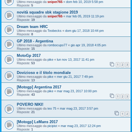
Ultimo messaggio da
sniper765
«
dom feb 10, 2019 5:58 pm
Risposte:
5
novità squadre sbk stagione 2019
Ultimo messaggio da
sniper765
«
mar feb 05, 2019 11:19 pm
Risposte:
19
Dream team HRC
Ultimo messaggio da
Teobecks
«
dom giu 17, 2018 10:44 pm
Risposte:
8
GP 2018 - Argentina
Ultimo messaggio da
rombocupo77
«
gio apr 19, 2018 4:05 pm
Risposte:
15
MotoGp 2017
Ultimo messaggio da
pike
«
lun nov 13, 2017 11:41 pm
Risposte:
53
1
2
3
Dovizioso e il titolo mondiale
Ultimo messaggio da
pike
«
mer giu 21, 2017 7:49 pm
Risposte:
13
[Motogp] Argentina 2017
Ultimo messaggio da
pike
«
mar mag 23, 2017 10:00 pm
Risposte:
43
1
2
3
POVERO NIKI!
Ultimo messaggio da
teo 75
«
mar mag 23, 2017 3:57 pm
Risposte:
21
1
2
[Motogp] LeMans 2017
Ultimo messaggio da
picipist
«
mar mag 23, 2017 12:24 pm
Risposte:
1