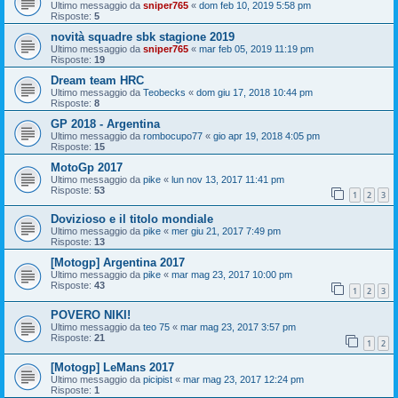
Ultimo messaggio da
sniper765
«
dom feb 10, 2019 5:58 pm
Risposte:
5
novità squadre sbk stagione 2019
Ultimo messaggio da
sniper765
«
mar feb 05, 2019 11:19 pm
Risposte:
19
Dream team HRC
Ultimo messaggio da
Teobecks
«
dom giu 17, 2018 10:44 pm
Risposte:
8
GP 2018 - Argentina
Ultimo messaggio da
rombocupo77
«
gio apr 19, 2018 4:05 pm
Risposte:
15
MotoGp 2017
Ultimo messaggio da
pike
«
lun nov 13, 2017 11:41 pm
Risposte:
53
1
2
3
Dovizioso e il titolo mondiale
Ultimo messaggio da
pike
«
mer giu 21, 2017 7:49 pm
Risposte:
13
[Motogp] Argentina 2017
Ultimo messaggio da
pike
«
mar mag 23, 2017 10:00 pm
Risposte:
43
1
2
3
POVERO NIKI!
Ultimo messaggio da
teo 75
«
mar mag 23, 2017 3:57 pm
Risposte:
21
1
2
[Motogp] LeMans 2017
Ultimo messaggio da
picipist
«
mar mag 23, 2017 12:24 pm
Risposte:
1