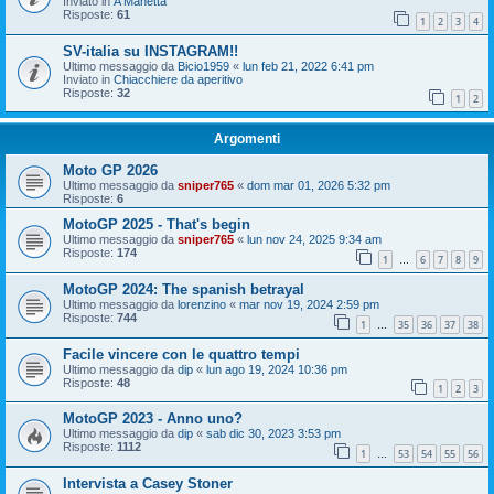
Inviato in
A Manetta
Risposte:
61
1
2
3
4
SV-italia su INSTAGRAM!!
Ultimo messaggio da
Bicio1959
«
lun feb 21, 2022 6:41 pm
Inviato in
Chiacchiere da aperitivo
Risposte:
32
1
2
Argomenti
Moto GP 2026
Ultimo messaggio da
sniper765
«
dom mar 01, 2026 5:32 pm
Risposte:
6
MotoGP 2025 - That's begin
Ultimo messaggio da
sniper765
«
lun nov 24, 2025 9:34 am
Risposte:
174
1
6
7
8
9
…
MotoGP 2024: The spanish betrayal
Ultimo messaggio da
lorenzino
«
mar nov 19, 2024 2:59 pm
Risposte:
744
1
35
36
37
38
…
Facile vincere con le quattro tempi
Ultimo messaggio da
dip
«
lun ago 19, 2024 10:36 pm
Risposte:
48
1
2
3
MotoGP 2023 - Anno uno?
Ultimo messaggio da
dip
«
sab dic 30, 2023 3:53 pm
Risposte:
1112
1
53
54
55
56
…
Intervista a Casey Stoner