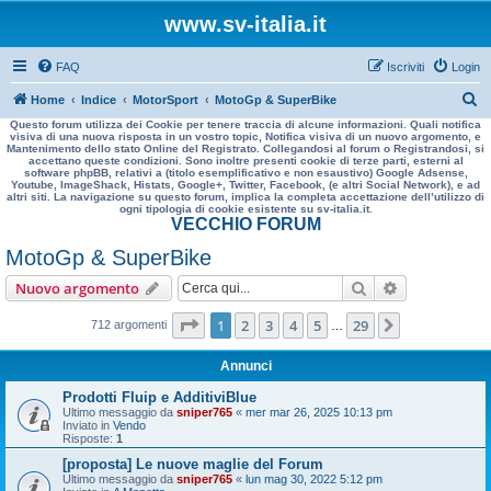
www.sv-italia.it
FAQ
Iscriviti
Login
C
Home
Indice
MotorSport
MotoGp & SuperBike
Questo forum utilizza dei Cookie per tenere traccia di alcune informazioni. Quali notifica
e
visiva di una nuova risposta in un vostro topic, Notifica visiva di un nuovo argomento, e
Mantenimento dello stato Online del Registrato. Collegandosi al forum o Registrandosi, si
r
accettano queste condizioni. Sono inoltre presenti cookie di terze parti, esterni al
software phpBB, relativi a (titolo esemplificativo e non esaustivo) Google Adsense,
c
Youtube, ImageShack, Histats, Google+, Twitter, Facebook, (e altri Social Network), e ad
altri siti. La navigazione su questo forum, implica la completa accettazione dell’utilizzo di
a
ogni tipologia di cookie esistente su sv-italia.it.
VECCHIO FORUM
MotoGp & SuperBike
Cerca
Ricerca avan
Nuovo argomento
Pagina
1
di
29
1
2
3
4
5
29
Prossimo
712 argomenti
…
Annunci
Prodotti Fluip e AdditiviBlue
Ultimo messaggio da
sniper765
«
mer mar 26, 2025 10:13 pm
Inviato in
Vendo
Risposte:
1
[proposta] Le nuove maglie del Forum
Ultimo messaggio da
sniper765
«
lun mag 30, 2022 5:12 pm