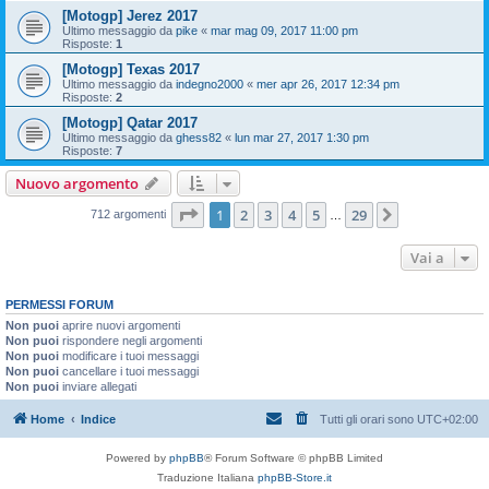
[Motogp] Jerez 2017
Ultimo messaggio da
pike
«
mar mag 09, 2017 11:00 pm
Risposte:
1
[Motogp] Texas 2017
Ultimo messaggio da
indegno2000
«
mer apr 26, 2017 12:34 pm
Risposte:
2
[Motogp] Qatar 2017
Ultimo messaggio da
ghess82
«
lun mar 27, 2017 1:30 pm
Risposte:
7
Nuovo argomento
Pagina
1
di
29
1
2
3
4
5
29
Prossimo
712 argomenti
…
Vai a
PERMESSI FORUM
Non puoi
aprire nuovi argomenti
Non puoi
rispondere negli argomenti
Non puoi
modificare i tuoi messaggi
Non puoi
cancellare i tuoi messaggi
Non puoi
inviare allegati
Home
Indice
Tutti gli orari sono
UTC+02:00
Powered by
phpBB
® Forum Software © phpBB Limited
Traduzione Italiana
phpBB-Store.it