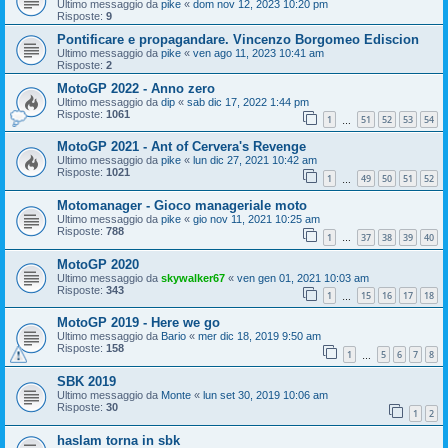
Ultimo messaggio da
pike
«
dom nov 12, 2023 10:20 pm
Risposte:
9
Pontificare e propagandare. Vincenzo Borgomeo Ediscion
Ultimo messaggio da
pike
«
ven ago 11, 2023 10:41 am
Risposte:
2
MotoGP 2022 - Anno zero
Ultimo messaggio da
dip
«
sab dic 17, 2022 1:44 pm
Risposte:
1061
1
51
52
53
54
…
MotoGP 2021 - Ant of Cervera's Revenge
Ultimo messaggio da
pike
«
lun dic 27, 2021 10:42 am
Risposte:
1021
1
49
50
51
52
…
Motomanager - Gioco manageriale moto
Ultimo messaggio da
pike
«
gio nov 11, 2021 10:25 am
Risposte:
788
1
37
38
39
40
…
MotoGP 2020
Ultimo messaggio da
skywalker67
«
ven gen 01, 2021 10:03 am
Risposte:
343
1
15
16
17
18
…
MotoGP 2019 - Here we go
Ultimo messaggio da
Bario
«
mer dic 18, 2019 9:50 am
Risposte:
158
1
5
6
7
8
…
SBK 2019
Ultimo messaggio da
Monte
«
lun set 30, 2019 10:06 am
Risposte:
30
1
2
haslam torna in sbk