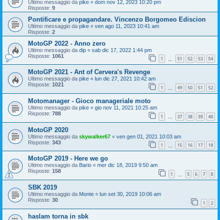
Ultimo messaggio da
pike
«
dom nov 12, 2023 10:20 pm
Risposte:
9
Pontificare e propagandare. Vincenzo Borgomeo Ediscion
Ultimo messaggio da
pike
«
ven ago 11, 2023 10:41 am
Risposte:
2
MotoGP 2022 - Anno zero
Ultimo messaggio da
dip
«
sab dic 17, 2022 1:44 pm
Risposte:
1061
1
51
52
53
54
…
MotoGP 2021 - Ant of Cervera's Revenge
Ultimo messaggio da
pike
«
lun dic 27, 2021 10:42 am
Risposte:
1021
1
49
50
51
52
…
Motomanager - Gioco manageriale moto
Ultimo messaggio da
pike
«
gio nov 11, 2021 10:25 am
Risposte:
788
1
37
38
39
40
…
MotoGP 2020
Ultimo messaggio da
skywalker67
«
ven gen 01, 2021 10:03 am
Risposte:
343
1
15
16
17
18
…
MotoGP 2019 - Here we go
Ultimo messaggio da
Bario
«
mer dic 18, 2019 9:50 am
Risposte:
158
1
5
6
7
8
…
SBK 2019
Ultimo messaggio da
Monte
«
lun set 30, 2019 10:06 am
Risposte:
30
1
2
haslam torna in sbk