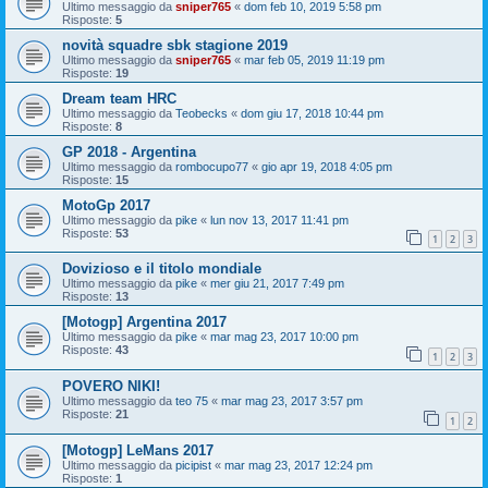
Ultimo messaggio da
sniper765
«
dom feb 10, 2019 5:58 pm
Risposte:
5
novità squadre sbk stagione 2019
Ultimo messaggio da
sniper765
«
mar feb 05, 2019 11:19 pm
Risposte:
19
Dream team HRC
Ultimo messaggio da
Teobecks
«
dom giu 17, 2018 10:44 pm
Risposte:
8
GP 2018 - Argentina
Ultimo messaggio da
rombocupo77
«
gio apr 19, 2018 4:05 pm
Risposte:
15
MotoGp 2017
Ultimo messaggio da
pike
«
lun nov 13, 2017 11:41 pm
Risposte:
53
1
2
3
Dovizioso e il titolo mondiale
Ultimo messaggio da
pike
«
mer giu 21, 2017 7:49 pm
Risposte:
13
[Motogp] Argentina 2017
Ultimo messaggio da
pike
«
mar mag 23, 2017 10:00 pm
Risposte:
43
1
2
3
POVERO NIKI!
Ultimo messaggio da
teo 75
«
mar mag 23, 2017 3:57 pm
Risposte:
21
1
2
[Motogp] LeMans 2017
Ultimo messaggio da
picipist
«
mar mag 23, 2017 12:24 pm
Risposte:
1