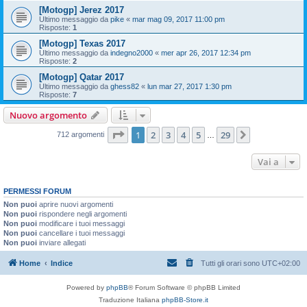
[Motogp] Jerez 2017
Ultimo messaggio da
pike
«
mar mag 09, 2017 11:00 pm
Risposte:
1
[Motogp] Texas 2017
Ultimo messaggio da
indegno2000
«
mer apr 26, 2017 12:34 pm
Risposte:
2
[Motogp] Qatar 2017
Ultimo messaggio da
ghess82
«
lun mar 27, 2017 1:30 pm
Risposte:
7
Nuovo argomento
Pagina
1
di
29
1
2
3
4
5
29
Prossimo
712 argomenti
…
Vai a
PERMESSI FORUM
Non puoi
aprire nuovi argomenti
Non puoi
rispondere negli argomenti
Non puoi
modificare i tuoi messaggi
Non puoi
cancellare i tuoi messaggi
Non puoi
inviare allegati
Home
Indice
Tutti gli orari sono
UTC+02:00
Powered by
phpBB
® Forum Software © phpBB Limited
Traduzione Italiana
phpBB-Store.it