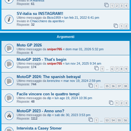
Inviato in
A Manetta
Risposte:
61
1
2
3
4
SV-italia su INSTAGRAM!!
Ultimo messaggio da
Bicio1959
«
lun feb 21, 2022 6:41 pm
Inviato in
Chiacchiere da aperitivo
Risposte:
32
1
2
Argomenti
Moto GP 2026
Ultimo messaggio da
sniper765
«
dom mar 01, 2026 5:32 pm
Risposte:
6
MotoGP 2025 - That's begin
Ultimo messaggio da
sniper765
«
lun nov 24, 2025 9:34 am
Risposte:
174
1
6
7
8
9
…
MotoGP 2024: The spanish betrayal
Ultimo messaggio da
lorenzino
«
mar nov 19, 2024 2:59 pm
Risposte:
744
1
35
36
37
38
…
Facile vincere con le quattro tempi
Ultimo messaggio da
dip
«
lun ago 19, 2024 10:36 pm
Risposte:
48
1
2
3
MotoGP 2023 - Anno uno?
Ultimo messaggio da
dip
«
sab dic 30, 2023 3:53 pm
Risposte:
1112
1
53
54
55
56
…
Intervista a Casey Stoner