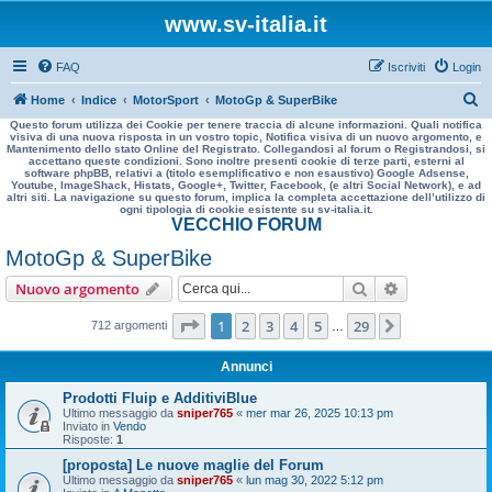
www.sv-italia.it
FAQ
Iscriviti
Login
C
Home
Indice
MotorSport
MotoGp & SuperBike
Questo forum utilizza dei Cookie per tenere traccia di alcune informazioni. Quali notifica
e
visiva di una nuova risposta in un vostro topic, Notifica visiva di un nuovo argomento, e
Mantenimento dello stato Online del Registrato. Collegandosi al forum o Registrandosi, si
r
accettano queste condizioni. Sono inoltre presenti cookie di terze parti, esterni al
software phpBB, relativi a (titolo esemplificativo e non esaustivo) Google Adsense,
c
Youtube, ImageShack, Histats, Google+, Twitter, Facebook, (e altri Social Network), e ad
altri siti. La navigazione su questo forum, implica la completa accettazione dell’utilizzo di
a
ogni tipologia di cookie esistente su sv-italia.it.
VECCHIO FORUM
MotoGp & SuperBike
Cerca
Ricerca avan
Nuovo argomento
Pagina
1
di
29
1
2
3
4
5
29
Prossimo
712 argomenti
…
Annunci
Prodotti Fluip e AdditiviBlue
Ultimo messaggio da
sniper765
«
mer mar 26, 2025 10:13 pm
Inviato in
Vendo
Risposte:
1
[proposta] Le nuove maglie del Forum
Ultimo messaggio da
sniper765
«
lun mag 30, 2022 5:12 pm