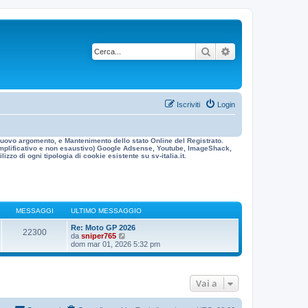
Cerca
Ricerca avanzata
Iscriviti
Login
n nuovo argomento, e Mantenimento dello stato Online del Registrato.
 esemplificativo e non esaustivo) Google Adsense, Youtube, ImageShack,
izzo di ogni tipologia di cookie esistente su sv-italia.it.
MESSAGGI
ULTIMO MESSAGGIO
Re: Moto GP 2026
22300
V
da
sniper765
e
dom mar 01, 2026 5:32 pm
d
i
u
l
Vai a
t
i
m