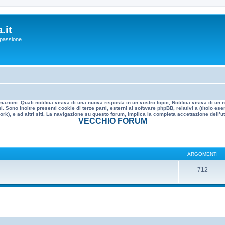
.it
a passione
mazioni. Quali notifica visiva di una nuova risposta in un vostro topic, Notifica visiva di u
. Sono inoltre presenti cookie di terze parti, esterni al software phpBB, relativi a (titolo
rk), e ad altri siti. La navigazione su questo forum, implica la completa accettazione dell’util
VECCHIO FORUM
ARGOMENTI
712