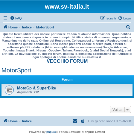
www.sv-italia.it
FAQ
Iscriviti
Login
C
Home
Indice
MotorSport
Questo forum utilizza dei Cookie per tenere traccia di alcune informazioni. Quali notifica
e
visiva di una nuova risposta in un vostro topic, Notifica visiva di un nuovo argomento, e
Mantenimento dello stato Online del Registrato. Collegandosi al forum o Registrandosi, si
r
accettano queste condizioni. Sono inoltre presenti cookie di terze parti, esterni al
software phpBB, relativi a (titolo esemplificativo e non esaustivo) Google Adsense,
c
Youtube, ImageShack, Histats, Google+, Twitter, Facebook, (e altri Social Network), e ad
altri siti. La navigazione su questo forum, implica la completa accettazione dell’utilizzo di
a
ogni tipologia di cookie esistente su sv-italia.it.
VECCHIO FORUM
MotorSport
Forum
MotoGp & SuperBike
Argomenti:
712
Vai a
Home
Indice
Tutti gli orari sono
UTC+02:00
Powered by
phpBB
® Forum Software © phpBB Limited