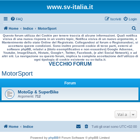
www.sv-italia.it
FAQ
Iscriviti
Login
C
Home
Indice
MotorSport
Questo forum utilizza dei Cookie per tenere traccia di alcune informazioni. Quali notifica
e
visiva di una nuova risposta in un vostro topic, Notifica visiva di un nuovo argomento, e
Mantenimento dello stato Online del Registrato. Collegandosi al forum o Registrandosi, si
r
accettano queste condizioni. Sono inoltre presenti cookie di terze parti, esterni al
software phpBB, relativi a (titolo esemplificativo e non esaustivo) Google Adsense,
c
Youtube, ImageShack, Histats, Google+, Twitter, Facebook, (e altri Social Network), e ad
altri siti. La navigazione su questo forum, implica la completa accettazione dell’utilizzo di
a
ogni tipologia di cookie esistente su sv-italia.it.
VECCHIO FORUM
MotorSport
Forum
MotoGp & SuperBike
Argomenti:
712
Vai a
Home
Indice
Tutti gli orari sono
UTC+02:00
Powered by
phpBB
® Forum Software © phpBB Limited