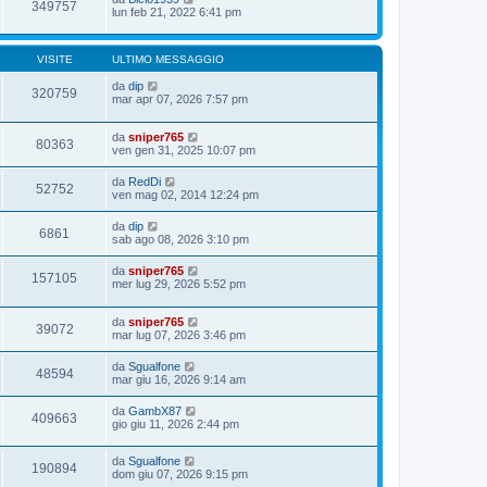
349757
lun feb 21, 2022 6:41 pm
VISITE
ULTIMO MESSAGGIO
da
dip
320759
mar apr 07, 2026 7:57 pm
da
sniper765
80363
ven gen 31, 2025 10:07 pm
da
RedDi
52752
ven mag 02, 2014 12:24 pm
da
dip
6861
sab ago 08, 2026 3:10 pm
da
sniper765
157105
mer lug 29, 2026 5:52 pm
da
sniper765
39072
mar lug 07, 2026 3:46 pm
da
Sgualfone
48594
mar giu 16, 2026 9:14 am
da
GambX87
409663
gio giu 11, 2026 2:44 pm
da
Sgualfone
190894
dom giu 07, 2026 9:15 pm