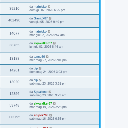
da
majinjoko
39210
dom giu 07, 2026 6:25 pm
da
GambX87
402496
ven giu 05, 2026 9:49 pm
da
majinjoko
14077
mar giu 02, 2026 9:57 am
da
skywalker67
38765
lun giu 01, 2026 8:44 am
da
tonno86
13188
mer mag 27, 2026 5:01 pm
da
dip
14261
dom mag 24, 2026 3:03 pm
da
dip
13020
sab mag 23, 2026 3:51 pm
da
Sgualfone
12356
sab mag 23, 2026 9:23 am
da
skywalker67
53748
mar mag 19, 2026 3:23 pm
da
sniper765
112195
sab mag 16, 2026 6:35 pm