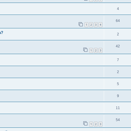
4
64
1
2
3
4
a?
2
42
1
2
3
7
2
5
9
11
54
1
2
3