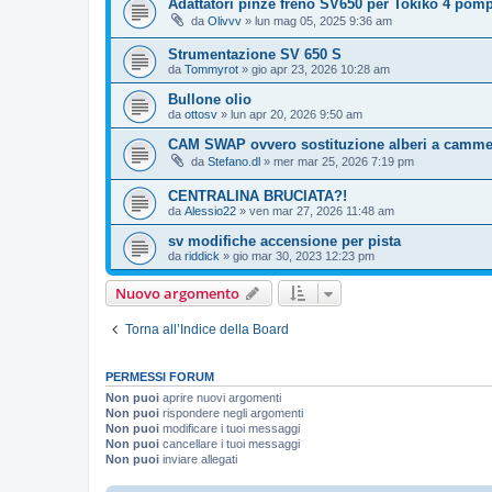
Adattatori pinze freno SV650 per Tokiko 4 pomp
da
Olivvv
» lun mag 05, 2025 9:36 am
Strumentazione SV 650 S
da
Tommyrot
» gio apr 23, 2026 10:28 am
Bullone olio
da
ottosv
» lun apr 20, 2026 9:50 am
CAM SWAP ovvero sostituzione alberi a camme
da
Stefano.dl
» mer mar 25, 2026 7:19 pm
CENTRALINA BRUCIATA?!
da
Alessio22
» ven mar 27, 2026 11:48 am
sv modifiche accensione per pista
da
riddick
» gio mar 30, 2023 12:23 pm
Nuovo argomento
Torna all’Indice della Board
PERMESSI FORUM
Non puoi
aprire nuovi argomenti
Non puoi
rispondere negli argomenti
Non puoi
modificare i tuoi messaggi
Non puoi
cancellare i tuoi messaggi
Non puoi
inviare allegati