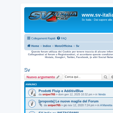
www.sv-italia
Sv Italia - Dai sapore all
Collegamenti Rapidi
FAQ
Home
Indice
MotoOfficina
Sv
Questo forum utilizza dei Cookie per tenere traccia di alcune infor
Collegandosi al forum o Registrandosi, si accettano queste condizioni
Histats, Google+, Twitter, Facebook, (e altri Social Netwo
Sv
Cer
Nuovo argomento
ANNUNCI
Prodotti Fluip e AdditiviBlue
da
sniper765
» dom gen 12, 2025 10:32 pm » in
Vendo
[proposta] Le nuove maglie del Forum
da
sniper765
» gio nov 12, 2020 7:24 pm » in
A Manetta