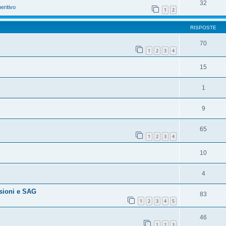
32
eritivo
1
2
RISPOSTE
70
1
2
3
4
15
1
9
65
1
2
3
4
10
4
sioni e SAG
83
1
2
3
4
5
46
1
2
3