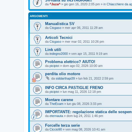
SV-italia su INSTAGRAM!!
da
^Juza^
» gio gen 16, 2020 2:05 pm » in
Chiacchiere da ap
ARGOMENTI
Manualistica SV
da
Cisgaso
» mer apr 06, 2011 11:28 am
Articoli Tecnici
da
Cisgaso
» mer mar 02, 2011 10:26 pm
Link utili
da
indegno2000
» ven apr 15, 2011 9:19 am
Problema elettrico? AIUTO!
da
picipist
» dom ago 02, 2026 10:00 am
perdita olio motore
da
siddarthapi39
» lun feb 21, 2022 2:59 pm
INFO CIRCA PASTIGLIE FRENO
da
picipist
» lun mag 11, 2026 12:18 pm
Montare carene
da
TheExam
» lun giu 08, 2026 3:33 pm
IMPORTANTE: regolazione statica delle sospen
da
eternauta
» dom lug 24, 2011 1:46 pm
Forcelle terza serie
da
Ciccio90
» ven mag 08, 2026 10:41 am