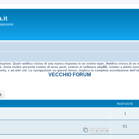
.it
a passione
mazioni. Quali notifica visiva di una nuova risposta in un vostro topic, Notifica visiva di u
. Sono inoltre presenti cookie di terze parti, esterni al software phpBB, relativi a (titolo
rk), e ad altri siti. La navigazione su questo forum, implica la completa accettazione dell’util
VECCHIO FORUM
ca
Ricerca avanzata
RISPOSTE
1
61
1
2
3
4