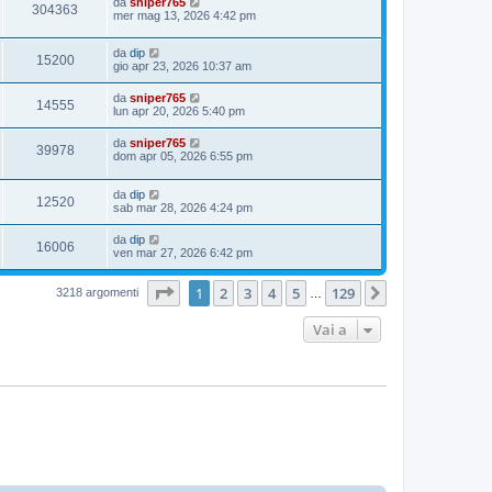
da
sniper765
304363
mer mag 13, 2026 4:42 pm
da
dip
15200
gio apr 23, 2026 10:37 am
da
sniper765
14555
lun apr 20, 2026 5:40 pm
da
sniper765
39978
dom apr 05, 2026 6:55 pm
da
dip
12520
sab mar 28, 2026 4:24 pm
da
dip
16006
ven mar 27, 2026 6:42 pm
Pagina
1
di
129
1
2
3
4
5
129
Prossimo
3218 argomenti
…
Vai a