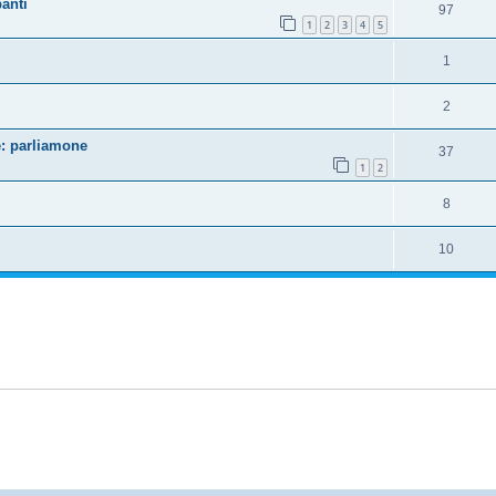
anti
97
1
2
3
4
5
1
2
: parliamone
37
1
2
8
10