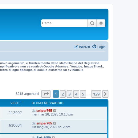
Cerca
Ricerca avanzata
Iscriviti
Login
n nuovo argomento, e Mantenimento dello stato Online del Registrato.
 esemplificativo e non esaustivo) Google Adsense, Youtube, ImageShack,
izzo di ogni tipologia di cookie esistente su sv-italia.it.
Pagina
1
di
129
1
2
3
4
5
129
Prossimo
3218 argomenti
…
VISITE
ULTIMO MESSAGGIO
da
sniper765
112902
mer mar 26, 2025 10:13 pm
da
sniper765
630604
lun mag 30, 2022 5:12 pm
da
Bicio1959