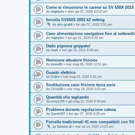
Come si rimuovono le carene su SV 650X 2019
da
majinjoko
» dom giu 07, 2026 10:52 am
forcella SV650S 2002 k2 setting
da
nico giraldi
» lun apr 07, 2025 3:51 pm
Cavo alimentazione navigatore fino al sottosell
da
majinjoko
» lun giu 01, 2026 8:32 am
Dado pignone grippato!
da
mark
» ven giu 15, 2012 8:09 pm
Revisione attuatore frizione
da
tonno86
» mar mag 26, 2026 12:51 pm
Guasto elettrico
da
Gojira
» sab mag 23, 2026 5:26 pm
Sostituzione cavo frizione terza serie
da
Ciccio90
» mar mag 19, 2026 5:02 am
Quantità olio tagliando
da
cross196
» gio mag 21, 2026 9:49 pm
Problema durante regolazione catena
da
GambX87
» lun apr 27, 2026 5:26 pm
Forcelle tradizionali 41 mm compatibili con SV
da
Stefano.dl
» mar ott 14, 2025 10:23 am