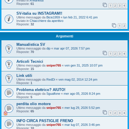
Inviato in
A Manetta
Risposte:
61
1
2
3
4
SV-italia su INSTAGRAM!!
Ultimo messaggio da
Bicio1959
«
lun feb 21, 2022 6:41 pm
Inviato in
Chiacchiere da aperitivo
Risposte:
32
1
2
Argomenti
Manualistica SV
Ultimo messaggio da
dip
«
mar apr 07, 2026 7:57 pm
Risposte:
70
1
2
3
4
Articoli Tecnici
Ultimo messaggio da
sniper765
«
ven gen 31, 2025 10:07 pm
Risposte:
15
Link utili
Ultimo messaggio da
RedDi
«
ven mag 02, 2014 12:24 pm
Risposte:
1
Problema elettrico? AIUTO!
Ultimo messaggio da
Sgualfone
«
mer ago 05, 2026 8:24 pm
Risposte:
5
perdita olio motore
Ultimo messaggio da
sniper765
«
mer lug 29, 2026 5:52 pm
Risposte:
65
1
2
3
4
INFO CIRCA PASTIGLIE FRENO
Ultimo messaggio da
sniper765
«
mar lug 07, 2026 3:46 pm
Risposte:
10