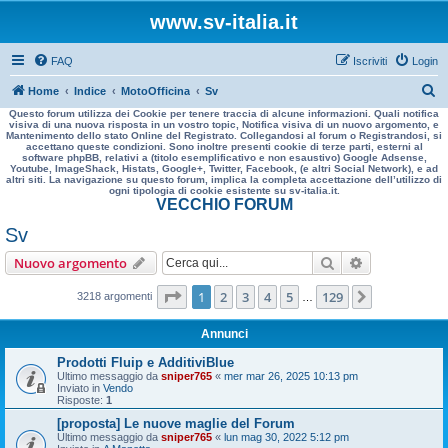
www.sv-italia.it
FAQ
Iscriviti
Login
C
Home
Indice
MotoOfficina
Sv
Questo forum utilizza dei Cookie per tenere traccia di alcune informazioni. Quali notifica
e
visiva di una nuova risposta in un vostro topic, Notifica visiva di un nuovo argomento, e
Mantenimento dello stato Online del Registrato. Collegandosi al forum o Registrandosi, si
r
accettano queste condizioni. Sono inoltre presenti cookie di terze parti, esterni al
software phpBB, relativi a (titolo esemplificativo e non esaustivo) Google Adsense,
c
Youtube, ImageShack, Histats, Google+, Twitter, Facebook, (e altri Social Network), e ad
altri siti. La navigazione su questo forum, implica la completa accettazione dell’utilizzo di
a
ogni tipologia di cookie esistente su sv-italia.it.
VECCHIO FORUM
Sv
Cerca
Ricerca avan
Nuovo argomento
Pagina
1
di
129
1
2
3
4
5
129
Prossimo
3218 argomenti
…
Annunci
Prodotti Fluip e AdditiviBlue
Ultimo messaggio da
sniper765
«
mer mar 26, 2025 10:13 pm
Inviato in
Vendo
Risposte:
1
[proposta] Le nuove maglie del Forum
Ultimo messaggio da
sniper765
«
lun mag 30, 2022 5:12 pm