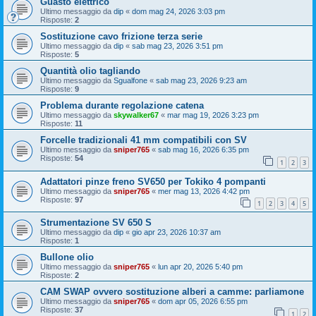
Guasto elettrico
Ultimo messaggio da
dip
«
dom mag 24, 2026 3:03 pm
Risposte:
2
Sostituzione cavo frizione terza serie
Ultimo messaggio da
dip
«
sab mag 23, 2026 3:51 pm
Risposte:
5
Quantità olio tagliando
Ultimo messaggio da
Sgualfone
«
sab mag 23, 2026 9:23 am
Risposte:
9
Problema durante regolazione catena
Ultimo messaggio da
skywalker67
«
mar mag 19, 2026 3:23 pm
Risposte:
11
Forcelle tradizionali 41 mm compatibili con SV
Ultimo messaggio da
sniper765
«
sab mag 16, 2026 6:35 pm
Risposte:
54
1
2
3
Adattatori pinze freno SV650 per Tokiko 4 pompanti
Ultimo messaggio da
sniper765
«
mer mag 13, 2026 4:42 pm
Risposte:
97
1
2
3
4
5
Strumentazione SV 650 S
Ultimo messaggio da
dip
«
gio apr 23, 2026 10:37 am
Risposte:
1
Bullone olio
Ultimo messaggio da
sniper765
«
lun apr 20, 2026 5:40 pm
Risposte:
2
CAM SWAP ovvero sostituzione alberi a camme: parliamone
Ultimo messaggio da
sniper765
«
dom apr 05, 2026 6:55 pm
Risposte:
37
1
2