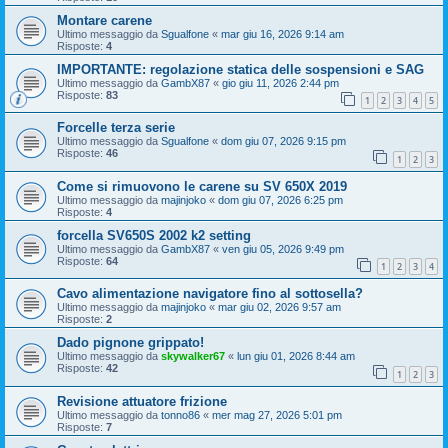
Montare carene
Ultimo messaggio da
Sgualfone
«
mar giu 16, 2026 9:14 am
Risposte:
4
IMPORTANTE: regolazione statica delle sospensioni e SAG
Ultimo messaggio da
GambX87
«
gio giu 11, 2026 2:44 pm
Risposte:
83
1
2
3
4
5
Forcelle terza serie
Ultimo messaggio da
Sgualfone
«
dom giu 07, 2026 9:15 pm
Risposte:
46
1
2
3
Come si rimuovono le carene su SV 650X 2019
Ultimo messaggio da
majinjoko
«
dom giu 07, 2026 6:25 pm
Risposte:
4
forcella SV650S 2002 k2 setting
Ultimo messaggio da
GambX87
«
ven giu 05, 2026 9:49 pm
Risposte:
64
1
2
3
4
Cavo alimentazione navigatore fino al sottosella?
Ultimo messaggio da
majinjoko
«
mar giu 02, 2026 9:57 am
Risposte:
2
Dado pignone grippato!
Ultimo messaggio da
skywalker67
«
lun giu 01, 2026 8:44 am
Risposte:
42
1
2
3
Revisione attuatore frizione
Ultimo messaggio da
tonno86
«
mer mag 27, 2026 5:01 pm
Risposte:
7