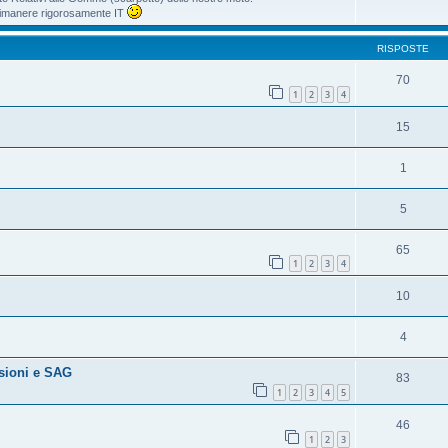
i rimanere rigorosamente IT
RISPOSTE
70
1
2
3
4
15
1
5
65
1
2
3
4
10
4
sioni e SAG
83
1
2
3
4
5
46
1
2
3