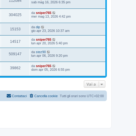
112084
sab mag 16, 2026 6:35 pm
da
sniper765
304025
mer mag 13, 2026 4:42 pm
da
dip
15153
gio apr 23, 2026 10:37 am
da
sniper765
14517
lun apr 20, 2026 5:40 pm
da
stez90
509147
lun apr 06, 2026 9:20 pm
da
sniper765
39862
dom apr 05, 2026 6:55 pm
Vai a
Contattaci
Cancella cookie
Tutti gli orari sono
UTC+02:00