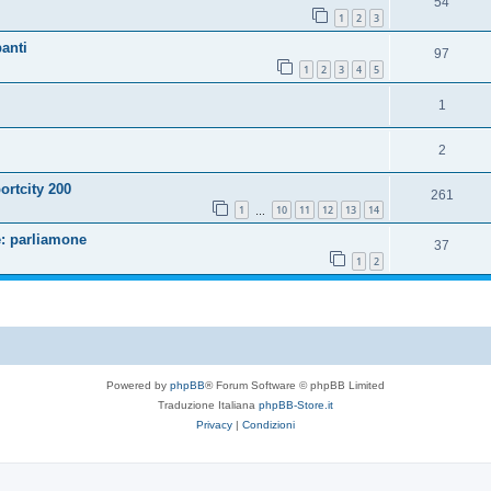
54
1
2
3
anti
97
1
2
3
4
5
1
2
ortcity 200
261
1
10
11
12
13
14
…
: parliamone
37
1
2
Powered by
phpBB
® Forum Software © phpBB Limited
Traduzione Italiana
phpBB-Store.it
Privacy
|
Condizioni