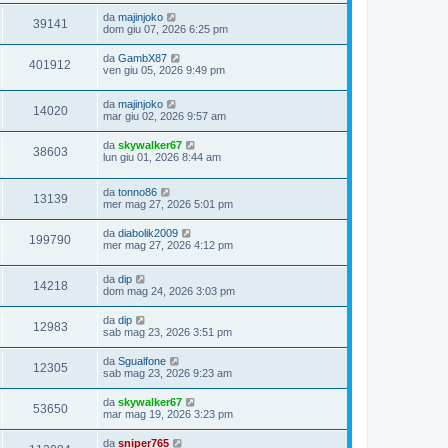
da
majinjoko
39141
dom giu 07, 2026 6:25 pm
da
GambX87
401912
ven giu 05, 2026 9:49 pm
da
majinjoko
14020
mar giu 02, 2026 9:57 am
da
skywalker67
38603
lun giu 01, 2026 8:44 am
da
tonno86
13139
mer mag 27, 2026 5:01 pm
da
diabolik2009
199790
mer mag 27, 2026 4:12 pm
da
dip
14218
dom mag 24, 2026 3:03 pm
da
dip
12983
sab mag 23, 2026 3:51 pm
da
Sgualfone
12305
sab mag 23, 2026 9:23 am
da
skywalker67
53650
mar mag 19, 2026 3:23 pm
da
sniper765