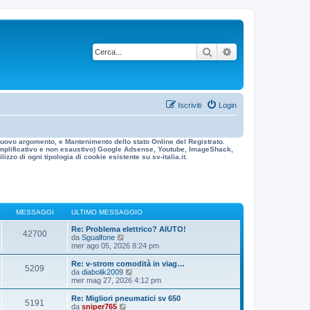
Cerca
Ricerca avanzata
Iscriviti
Login
n nuovo argomento, e Mantenimento dello stato Online del Registrato.
 esemplificativo e non esaustivo) Google Adsense, Youtube, ImageShack,
izzo di ogni tipologia di cookie esistente su sv-italia.it.
MESSAGGI
ULTIMO MESSAGGIO
Re: Problema elettrico? AIUTO!
42700
V
da
Sgualfone
e
mer ago 05, 2026 8:24 pm
d
i
Re: v-strom comodità in viag…
5209
u
V
da
diabolik2009
l
e
mer mag 27, 2026 4:12 pm
t
d
i
i
Re: Migliori pneumatici sv 650
5191
m
u
V
da
sniper765