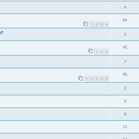
4
64
1
2
3
4
a?
2
42
1
2
3
7
95
1
2
3
4
5
2
5
9
11