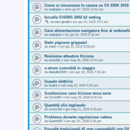
Come si rimuovono le carene su SV 650X 2019
da
majinjoko
» dom giu 07, 2026 10:52 am
forcella SV650S 2002 k2 setting
da
nico giraldi
» lun apr 07, 2025 3:51 pm
Cavo alimentazione navigatore fino al sottosell
da
majinjoko
» lun giu 01, 2026 8:32 am
Dado pignone grippato!
da
mark
» ven giu 15, 2012 8:09 pm
Revisione attuatore frizione
da
tonno86
» mar mag 26, 2026 12:51 pm
v-strom comodità in viaggio
da
diabolik2009
» ven apr 10, 2026 7:39 am
Guasto elettrico
da
Gojira
» sab mag 23, 2026 5:26 pm
Sostituzione cavo frizione terza serie
da
Ciccio90
» mar mag 19, 2026 5:02 am
Quantità olio tagliando
da
cross196
» gio mag 21, 2026 9:49 pm
Problema durante regolazione catena
da
GambX87
» lun apr 27, 2026 5:26 pm
Forcelle tradizionali 41 mm compatibili con SV