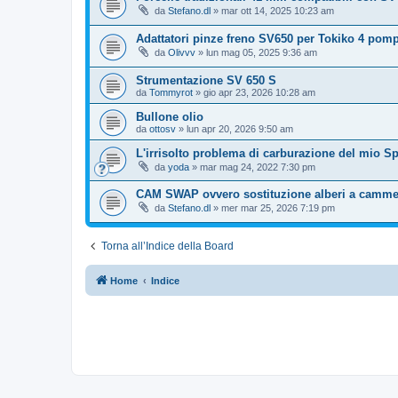
da
Stefano.dl
» mar ott 14, 2025 10:23 am
Adattatori pinze freno SV650 per Tokiko 4 pomp
da
Olivvv
» lun mag 05, 2025 9:36 am
Strumentazione SV 650 S
da
Tommyrot
» gio apr 23, 2026 10:28 am
Bullone olio
da
ottosv
» lun apr 20, 2026 9:50 am
L'irrisolto problema di carburazione del mio Sp
da
yoda
» mar mag 24, 2022 7:30 pm
CAM SWAP ovvero sostituzione alberi a camme
da
Stefano.dl
» mer mar 25, 2026 7:19 pm
Torna all’Indice della Board
Home
Indice