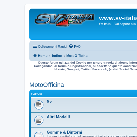
www.sv-italia
Sv Italia - Dai sapore all
Collegamenti Rapidi
FAQ
Home
Indice
MotoOfficina
Questo forum utilizza dei Cookie per tenere traccia di alcune infor
Collegandosi al forum o Registrandosi, si accettano queste condizioni
Histats, Google+, Twitter, Facebook, (e altri Social Netwo
MotoOfficina
FORUM
Sv
Altri Modelli
Gomme & Dintorni
In questo sottoforum gli argomenti trattati sono esclusivamen