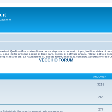
.it
a passione
mazioni. Quali notifica visiva di una nuova risposta in un vostro topic, Notifica visiva di u
. Sono inoltre presenti cookie di terze parti, esterni al software phpBB, relativi a (titolo
rk), e ad altri siti. La navigazione su questo forum, implica la completa accettazione dell’util
VECCHIO FORUM
ARGOMENTI
3218
265
277
te Relativi alle Gomme (scarpette) delle nostre moto.