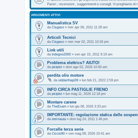
Pareri , recensioni , suggerimenti e consigli. Vi preghiamo d
ARGOMENTI ATTIVI
Manualistica SV
da
Cisgaso
» mer apr 06, 2011 11:28 am
Articoli Tecnici
da
Cisgaso
» mer mar 02, 2011 10:26 pm
Link utili
da
indegno2000
» ven apr 15, 2011 9:19 am
Problema elettrico? AIUTO!
da
picipist
» dom ago 02, 2026 10:00 am
perdita olio motore
da
siddarthapi39
» lun feb 21, 2022 2:59 pm
INFO CIRCA PASTIGLIE FRENO
da
picipist
» lun mag 11, 2026 12:18 pm
Montare carene
da
TheExam
» lun giu 08, 2026 3:33 pm
IMPORTANTE: regolazione statica delle sospen
da
eternauta
» dom lug 24, 2011 1:46 pm
Forcelle terza serie
da
Ciccio90
» ven mag 08, 2026 10:41 am