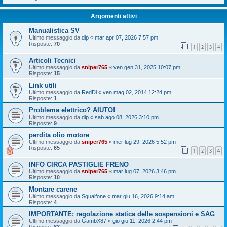
Argomenti attivi
Manualistica SV
Ultimo messaggio da
dip
«
mar apr 07, 2026 7:57 pm
Risposte:
70
1
2
3
4
Articoli Tecnici
Ultimo messaggio da
sniper765
«
ven gen 31, 2025 10:07 pm
Risposte:
15
Link utili
Ultimo messaggio da
RedDi
«
ven mag 02, 2014 12:24 pm
Risposte:
1
Problema elettrico? AIUTO!
Ultimo messaggio da
dip
«
sab ago 08, 2026 3:10 pm
Risposte:
9
perdita olio motore
Ultimo messaggio da
sniper765
«
mer lug 29, 2026 5:52 pm
Risposte:
65
1
2
3
4
INFO CIRCA PASTIGLIE FRENO
Ultimo messaggio da
sniper765
«
mar lug 07, 2026 3:46 pm
Risposte:
10
Montare carene
Ultimo messaggio da
Sgualfone
«
mar giu 16, 2026 9:14 am
Risposte:
4
IMPORTANTE: regolazione statica delle sospensioni e SAG
Ultimo messaggio da
GambX87
«
gio giu 11, 2026 2:44 pm