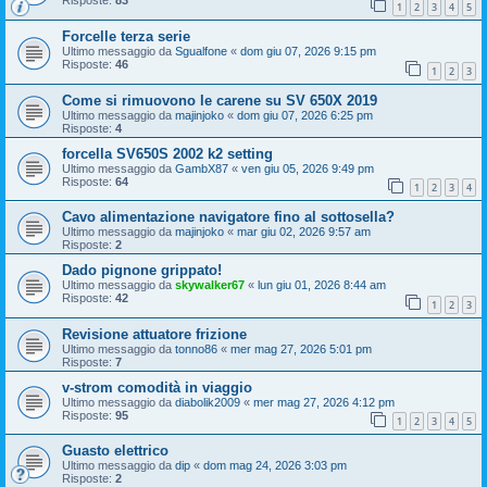
Risposte:
83
1
2
3
4
5
Forcelle terza serie
Ultimo messaggio da
Sgualfone
«
dom giu 07, 2026 9:15 pm
Risposte:
46
1
2
3
Come si rimuovono le carene su SV 650X 2019
Ultimo messaggio da
majinjoko
«
dom giu 07, 2026 6:25 pm
Risposte:
4
forcella SV650S 2002 k2 setting
Ultimo messaggio da
GambX87
«
ven giu 05, 2026 9:49 pm
Risposte:
64
1
2
3
4
Cavo alimentazione navigatore fino al sottosella?
Ultimo messaggio da
majinjoko
«
mar giu 02, 2026 9:57 am
Risposte:
2
Dado pignone grippato!
Ultimo messaggio da
skywalker67
«
lun giu 01, 2026 8:44 am
Risposte:
42
1
2
3
Revisione attuatore frizione
Ultimo messaggio da
tonno86
«
mer mag 27, 2026 5:01 pm
Risposte:
7
v-strom comodità in viaggio
Ultimo messaggio da
diabolik2009
«
mer mag 27, 2026 4:12 pm
Risposte:
95
1
2
3
4
5
Guasto elettrico
Ultimo messaggio da
dip
«
dom mag 24, 2026 3:03 pm
Risposte:
2