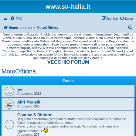
www.sv-italia.it
FAQ
Iscriviti
Login
C
Home
Indice
MotoOfficina
Questo forum utilizza dei Cookie per tenere traccia di alcune informazioni. Quali notifica
e
visiva di una nuova risposta in un vostro topic, Notifica visiva di un nuovo argomento, e
Mantenimento dello stato Online del Registrato. Collegandosi al forum o Registrandosi, si
r
accettano queste condizioni. Sono inoltre presenti cookie di terze parti, esterni al
software phpBB, relativi a (titolo esemplificativo e non esaustivo) Google Adsense,
c
Youtube, ImageShack, Histats, Google+, Twitter, Facebook, (e altri Social Network), e ad
altri siti. La navigazione su questo forum, implica la completa accettazione dell’utilizzo di
a
ogni tipologia di cookie esistente su sv-italia.it.
VECCHIO FORUM
MotoOfficina
Forum
Sv
Argomenti:
3218
Altri Modelli
Argomenti:
265
Gomme & Dintorni
In questo sottoforum gli argomenti trattati sono esclusivamente Relativi alle
Gomme (scarpette) delle nostre moto.
Pareri , recensioni , suggerimenti e consigli. Vi preghiamo di rimanere
rigorosamente IT
Argomenti:
277