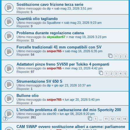
Sostituzione cavo frizione terza serie
Ultimo messaggio da
dip
«
sab mag 23, 2026 3:51 pm
Risposte:
5
Quantità olio tagliando
Ultimo messaggio da
Sgualfone
«
sab mag 23, 2026 9:23 am
Risposte:
9
Problema durante regolazione catena
Ultimo messaggio da
skywalker67
«
mar mag 19, 2026 3:23 pm
Risposte:
11
Forcelle tradizionali 41 mm compatibili con SV
Ultimo messaggio da
sniper765
«
sab mag 16, 2026 6:35 pm
Risposte:
54
1
2
3
Adattatori pinze freno SV650 per Tokiko 4 pompanti
Ultimo messaggio da
sniper765
«
mer mag 13, 2026 4:42 pm
Risposte:
97
1
2
3
4
5
Strumentazione SV 650 S
Ultimo messaggio da
dip
«
gio apr 23, 2026 10:37 am
Risposte:
1
Bullone olio
Ultimo messaggio da
sniper765
«
lun apr 20, 2026 5:40 pm
Risposte:
2
L'irrisolto problema di carburazione del mio Sportcity 200
Ultimo messaggio da
stez90
«
lun apr 06, 2026 9:20 pm
Risposte:
261
1
11
12
13
14
…
CAM SWAP ovvero sostituzione alberi a camme: parliamone