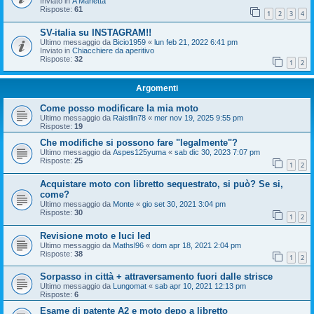
Inviato in
A Manetta
Risposte:
61
1
2
3
4
SV-italia su INSTAGRAM!!
Ultimo messaggio da
Bicio1959
«
lun feb 21, 2022 6:41 pm
Inviato in
Chiacchiere da aperitivo
Risposte:
32
1
2
Argomenti
Come posso modificare la mia moto
Ultimo messaggio da
Raistlin78
«
mer nov 19, 2025 9:55 pm
Risposte:
19
Che modifiche si possono fare "legalmente"?
Ultimo messaggio da
Aspes125yuma
«
sab dic 30, 2023 7:07 pm
Risposte:
25
1
2
Acquistare moto con libretto sequestrato, si può? Se si,
come?
Ultimo messaggio da
Monte
«
gio set 30, 2021 3:04 pm
Risposte:
30
1
2
Revisione moto e luci led
Ultimo messaggio da
Mathsl96
«
dom apr 18, 2021 2:04 pm
Risposte:
38
1
2
Sorpasso in città + attraversamento fuori dalle strisce
Ultimo messaggio da
Lungomat
«
sab apr 10, 2021 12:13 pm
Risposte:
6
Esame di patente A2 e moto depo a libretto