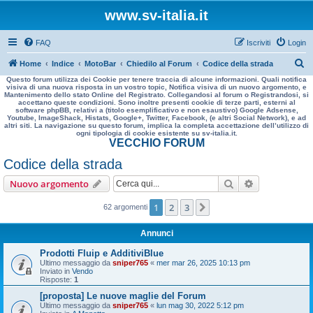
www.sv-italia.it
FAQ
Iscriviti
Login
C
Home
Indice
MotoBar
Chiedilo al Forum
Codice della strada
Questo forum utilizza dei Cookie per tenere traccia di alcune informazioni. Quali notifica
e
visiva di una nuova risposta in un vostro topic, Notifica visiva di un nuovo argomento, e
Mantenimento dello stato Online del Registrato. Collegandosi al forum o Registrandosi, si
r
accettano queste condizioni. Sono inoltre presenti cookie di terze parti, esterni al
software phpBB, relativi a (titolo esemplificativo e non esaustivo) Google Adsense,
c
Youtube, ImageShack, Histats, Google+, Twitter, Facebook, (e altri Social Network), e ad
altri siti. La navigazione su questo forum, implica la completa accettazione dell’utilizzo di
a
ogni tipologia di cookie esistente su sv-italia.it.
VECCHIO FORUM
Codice della strada
Cerca
Ricerca avan
Nuovo argomento
1
2
3
Prossimo
62 argomenti
Annunci
Prodotti Fluip e AdditiviBlue
Ultimo messaggio da
sniper765
«
mer mar 26, 2025 10:13 pm
Inviato in
Vendo
Risposte:
1
[proposta] Le nuove maglie del Forum
Ultimo messaggio da
sniper765
«
lun mag 30, 2022 5:12 pm