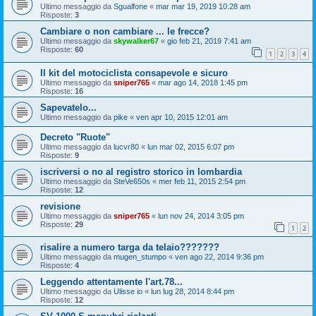
Ultimo messaggio da
Sgualfone
«
mar mar 19, 2019 10:28 am
Risposte:
3
Cambiare o non cambiare ... le frecce?
Ultimo messaggio da
skywalker67
«
gio feb 21, 2019 7:41 am
Risposte:
60
1
2
3
4
Il kit del motociclista consapevole e sicuro
Ultimo messaggio da
sniper765
«
mar ago 14, 2018 1:45 pm
Risposte:
16
Sapevatelo...
Ultimo messaggio da
pike
«
ven apr 10, 2015 12:01 am
Decreto "Ruote"
Ultimo messaggio da
lucvr80
«
lun mar 02, 2015 6:07 pm
Risposte:
9
iscriversi o no al registro storico in lombardia
Ultimo messaggio da
SteVe650s
«
mer feb 11, 2015 2:54 pm
Risposte:
12
revisione
Ultimo messaggio da
sniper765
«
lun nov 24, 2014 3:05 pm
Risposte:
29
1
2
risalire a numero targa da telaio???????
Ultimo messaggio da
mugen_stumpo
«
ven ago 22, 2014 9:36 pm
Risposte:
4
Leggendo attentamente l'art.78...
Ultimo messaggio da
Ulisse io
«
lun lug 28, 2014 8:44 pm
Risposte:
12