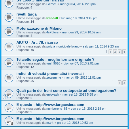
SV 1000 S manubri rialzati
Ultimo messaggio da
Geme1
«
mer giu 04, 2014 1:20 pm
Risposte:
4
rivetti targa
Ultimo messaggio da
Randall
«
lun mag 19, 2014 3:45 pm
Risposte:
14
Motorizzazione di Milano
Ultimo messaggio da
4sk8ters
«
mer gen 29, 2014 10:52 am
Risposte:
4
AIUTO - Art. 78, ricorso
Ultimo messaggio da
polizia municipale loiano
«
sab gen 11, 2014 9:23 am
Risposte:
75
1
2
3
4
Telaietto segato , meglio tornare originale ?
Ultimo messaggio da
vash9010
«
gio nov 07, 2013 2:01 pm
Risposte:
12
indici di velocità pneumatici invernali
Ultimo messaggio da
zetaemme
«
mer ott 09, 2013 11:01 pm
Risposte:
25
1
2
Quali parte dei freni sono sottoposte ad omologazione?
Ultimo messaggio da
enjoyash
«
mer set 18, 2013 5:58 pm
Risposte:
5
E questo : http://www.targaestera.com
Ultimo messaggio da
numberone_83
«
ven set 13, 2013 2:18 pm
Risposte:
9
E questo : http://www.targaestera.com
Ultimo messaggio da
mark
«
gio set 12, 2013 10:53 pm