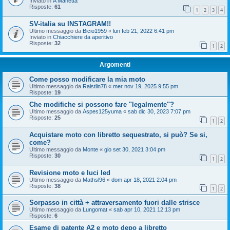
Inviato in
A Manetta
Risposte:
61
1
2
3
4
SV-italia su INSTAGRAM!!
Ultimo messaggio da
Bicio1959
«
lun feb 21, 2022 6:41 pm
Inviato in
Chiacchiere da aperitivo
Risposte:
32
1
2
Argomenti
Come posso modificare la mia moto
Ultimo messaggio da
Raistlin78
«
mer nov 19, 2025 9:55 pm
Risposte:
19
Che modifiche si possono fare "legalmente"?
Ultimo messaggio da
Aspes125yuma
«
sab dic 30, 2023 7:07 pm
Risposte:
25
1
2
Acquistare moto con libretto sequestrato, si può? Se si,
come?
Ultimo messaggio da
Monte
«
gio set 30, 2021 3:04 pm
Risposte:
30
1
2
Revisione moto e luci led
Ultimo messaggio da
Mathsl96
«
dom apr 18, 2021 2:04 pm
Risposte:
38
1
2
Sorpasso in città + attraversamento fuori dalle strisce
Ultimo messaggio da
Lungomat
«
sab apr 10, 2021 12:13 pm
Risposte:
6
Esame di patente A2 e moto depo a libretto