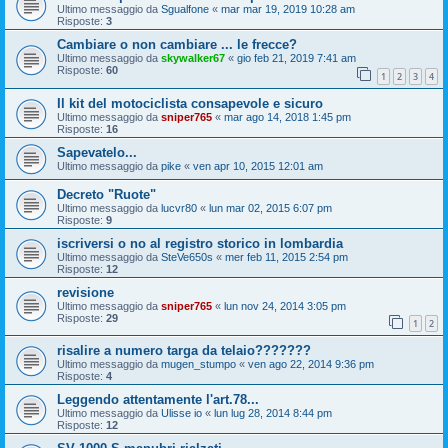
Ultimo messaggio da
Sgualfone
«
mar mar 19, 2019 10:28 am
Risposte:
3
Cambiare o non cambiare ... le frecce?
Ultimo messaggio da
skywalker67
«
gio feb 21, 2019 7:41 am
Risposte:
60
1
2
3
4
Il kit del motociclista consapevole e sicuro
Ultimo messaggio da
sniper765
«
mar ago 14, 2018 1:45 pm
Risposte:
16
Sapevatelo...
Ultimo messaggio da
pike
«
ven apr 10, 2015 12:01 am
Decreto "Ruote"
Ultimo messaggio da
lucvr80
«
lun mar 02, 2015 6:07 pm
Risposte:
9
iscriversi o no al registro storico in lombardia
Ultimo messaggio da
SteVe650s
«
mer feb 11, 2015 2:54 pm
Risposte:
12
revisione
Ultimo messaggio da
sniper765
«
lun nov 24, 2014 3:05 pm
Risposte:
29
1
2
risalire a numero targa da telaio???????
Ultimo messaggio da
mugen_stumpo
«
ven ago 22, 2014 9:36 pm
Risposte:
4
Leggendo attentamente l'art.78...
Ultimo messaggio da
Ulisse io
«
lun lug 28, 2014 8:44 pm
Risposte:
12