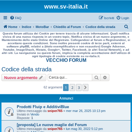
www.sv-italia.it
FAQ
Iscriviti
Login
C
Home
Indice
MotoBar
Chiedilo al Forum
Codice della strada
Questo forum utilizza dei Cookie per tenere traccia di alcune informazioni. Quali notifica
e
visiva di una nuova risposta in un vostro topic, Notifica visiva di un nuovo argomento, e
Mantenimento dello stato Online del Registrato. Collegandosi al forum o Registrandosi, si
r
accettano queste condizioni. Sono inoltre presenti cookie di terze parti, esterni al
software phpBB, relativi a (titolo esemplificativo e non esaustivo) Google Adsense,
c
Youtube, ImageShack, Histats, Google+, Twitter, Facebook, (e altri Social Network), e ad
altri siti. La navigazione su questo forum, implica la completa accettazione dell’utilizzo di
a
ogni tipologia di cookie esistente su sv-italia.it.
VECCHIO FORUM
Codice della strada
Cerca
Ricerca avan
Nuovo argomento
1
2
3
Prossimo
62 argomenti
Annunci
Prodotti Fluip e AdditiviBlue
Ultimo messaggio da
sniper765
«
mer mar 26, 2025 10:13 pm
Inviato in
Vendo
Risposte:
1
[proposta] Le nuove maglie del Forum
Ultimo messaggio da
sniper765
«
lun mag 30, 2022 5:12 pm