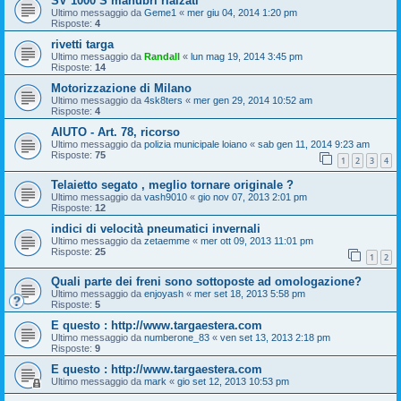
SV 1000 S manubri rialzati
Ultimo messaggio da
Geme1
«
mer giu 04, 2014 1:20 pm
Risposte:
4
rivetti targa
Ultimo messaggio da
Randall
«
lun mag 19, 2014 3:45 pm
Risposte:
14
Motorizzazione di Milano
Ultimo messaggio da
4sk8ters
«
mer gen 29, 2014 10:52 am
Risposte:
4
AIUTO - Art. 78, ricorso
Ultimo messaggio da
polizia municipale loiano
«
sab gen 11, 2014 9:23 am
Risposte:
75
1
2
3
4
Telaietto segato , meglio tornare originale ?
Ultimo messaggio da
vash9010
«
gio nov 07, 2013 2:01 pm
Risposte:
12
indici di velocità pneumatici invernali
Ultimo messaggio da
zetaemme
«
mer ott 09, 2013 11:01 pm
Risposte:
25
1
2
Quali parte dei freni sono sottoposte ad omologazione?
Ultimo messaggio da
enjoyash
«
mer set 18, 2013 5:58 pm
Risposte:
5
E questo : http://www.targaestera.com
Ultimo messaggio da
numberone_83
«
ven set 13, 2013 2:18 pm
Risposte:
9
E questo : http://www.targaestera.com
Ultimo messaggio da
mark
«
gio set 12, 2013 10:53 pm