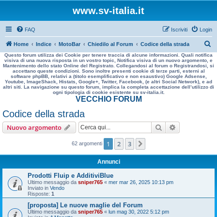
www.sv-italia.it
FAQ
Iscriviti
Login
C
Home
Indice
MotoBar
Chiedilo al Forum
Codice della strada
Questo forum utilizza dei Cookie per tenere traccia di alcune informazioni. Quali notifica
e
visiva di una nuova risposta in un vostro topic, Notifica visiva di un nuovo argomento, e
Mantenimento dello stato Online del Registrato. Collegandosi al forum o Registrandosi, si
r
accettano queste condizioni. Sono inoltre presenti cookie di terze parti, esterni al
software phpBB, relativi a (titolo esemplificativo e non esaustivo) Google Adsense,
c
Youtube, ImageShack, Histats, Google+, Twitter, Facebook, (e altri Social Network), e ad
altri siti. La navigazione su questo forum, implica la completa accettazione dell’utilizzo di
a
ogni tipologia di cookie esistente su sv-italia.it.
VECCHIO FORUM
Codice della strada
Cerca
Ricerca avan
Nuovo argomento
1
2
3
Prossimo
62 argomenti
Annunci
Prodotti Fluip e AdditiviBlue
Ultimo messaggio da
sniper765
«
mer mar 26, 2025 10:13 pm
Inviato in
Vendo
Risposte:
1
[proposta] Le nuove maglie del Forum
Ultimo messaggio da
sniper765
«
lun mag 30, 2022 5:12 pm