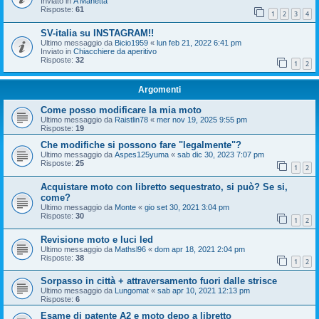
Inviato in
A Manetta
Risposte:
61
1
2
3
4
SV-italia su INSTAGRAM!!
Ultimo messaggio da
Bicio1959
«
lun feb 21, 2022 6:41 pm
Inviato in
Chiacchiere da aperitivo
Risposte:
32
1
2
Argomenti
Come posso modificare la mia moto
Ultimo messaggio da
Raistlin78
«
mer nov 19, 2025 9:55 pm
Risposte:
19
Che modifiche si possono fare "legalmente"?
Ultimo messaggio da
Aspes125yuma
«
sab dic 30, 2023 7:07 pm
Risposte:
25
1
2
Acquistare moto con libretto sequestrato, si può? Se si,
come?
Ultimo messaggio da
Monte
«
gio set 30, 2021 3:04 pm
Risposte:
30
1
2
Revisione moto e luci led
Ultimo messaggio da
Mathsl96
«
dom apr 18, 2021 2:04 pm
Risposte:
38
1
2
Sorpasso in città + attraversamento fuori dalle strisce
Ultimo messaggio da
Lungomat
«
sab apr 10, 2021 12:13 pm
Risposte:
6
Esame di patente A2 e moto depo a libretto