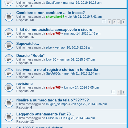
Ultimo messaggio da
Sgualfone
«
mar mar 19, 2019 10:28 am
Risposte:
3
Cambiare o non cambiare ... le frecce?
Ultimo messaggio da
skywalker67
«
gio feb 21, 2019 7:41 am
Risposte:
60
1
2
3
4
Il kit del motociclista consapevole e sicuro
Ultimo messaggio da
sniper765
«
mar ago 14, 2018 1:45 pm
Risposte:
16
Sapevatelo...
Ultimo messaggio da
pike
«
ven apr 10, 2015 12:01 am
Decreto "Ruote"
Ultimo messaggio da
lucvr80
«
lun mar 02, 2015 6:07 pm
Risposte:
9
iscriversi o no al registro storico in lombardia
Ultimo messaggio da
SteVe650s
«
mer feb 11, 2015 2:54 pm
Risposte:
12
revisione
Ultimo messaggio da
sniper765
«
lun nov 24, 2014 3:05 pm
Risposte:
29
1
2
risalire a numero targa da telaio???????
Ultimo messaggio da
mugen_stumpo
«
ven ago 22, 2014 9:36 pm
Risposte:
4
Leggendo attentamente l'art.78...
Ultimo messaggio da
Ulisse io
«
lun lug 28, 2014 8:44 pm
Risposte:
12