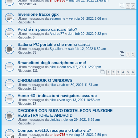
Ultimo messaggio da
sniper765
«
mar giu 21, 2022 11:45 am
Risposte:
24
1
2
Inversione tracce gpx
Ultimo messaggio da
zetaemme
«
ven giu 03, 2022 2:06 pm
Risposte:
4
Perché nn posso caricare foto?
Ultimo messaggio da
Andrea77
«
dom feb 20, 2022 9:32 pm
Risposte:
6
Batteria PC portatile che non si carica
Ultimo messaggio da
Sgualfone
«
sab feb 12, 2022 8:52 am
Risposte:
33
1
2
Smanettoni degli smartphone a me!
Ultimo messaggio da
pike
«
dom nov 07, 2021 12:29 pm
Risposte:
111
1
2
3
4
5
6
CHROMEBOOK O WINDOWS
Ultimo messaggio da
pike
«
sab ott 30, 2021 11:51 am
Risposte:
13
Honor 6X: indicazioni navigatore assurde
Ultimo messaggio da
pike
«
ven ago 13, 2021 10:53 am
Risposte:
17
DECODER CON NUOVO DIGITALECON FUNZIONE
REGISTRATORE E ANDROID
Ultimo messaggio da
picipist
«
gio lug 29, 2021 8:29 am
Risposte:
5
Compaq nx6110: recupero o butto via?
Ultimo messaggio da
sniper765
«
ven lug 23, 2021 2:59 pm