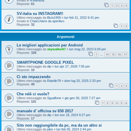
Inviato in
A Manetta
Risposte:
61
1
2
3
4
SV-italia su INSTAGRAM!!
Ultimo messaggio da
Bicio1959
«
lun feb 21, 2022 6:41 pm
Inviato in
Chiacchiere da aperitivo
Risposte:
32
1
2
Argomenti
Le migliori applicazioni per Android
Ultimo messaggio da
skywalker67
«
lun mag 22, 2023 6:00 pm
Risposte:
328
1
14
15
16
17
…
SMARTPHONE GOOGLE PIXEL
Ultimo messaggio da
dip
«
lun apr 27, 2026 7:05 pm
Risposte:
10
Ci sto impazzendo
Ultimo messaggio da
Raistlin78
«
dom lug 20, 2025 2:33 pm
Risposte:
49
1
2
3
Che relè ci vuole?
Ultimo messaggio da
Sgualfone
«
gio gen 30, 2025 7:27 am
Risposte:
115
1
2
3
4
5
6
manuale d' officina sv 650 2017
Ultimo messaggio da
dip
«
lun nov 18, 2024 9:27 pm
Risposte:
17
Sito non raggiungibile da pc, ma da un altro si
Ultimo messaggio da
pike
«
lun feb 05, 2024 2:44 pm