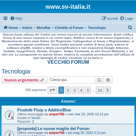
www.sv-italia.it
FAQ
Iscriviti
Login
C
Home
Indice
MotoBar
Chiedilo al Forum
Tecnologia
Questo forum utilizza dei Cookie per tenere traccia di alcune informazioni. Quali notifica
e
visiva di una nuova risposta in un vostro topic, Notifica visiva di un nuovo argomento, e
Mantenimento dello stato Online del Registrato. Collegandosi al forum o Registrandosi, si
r
accettano queste condizioni. Sono inoltre presenti cookie di terze parti, esterni al
software phpBB, relativi a (titolo esemplificativo e non esaustivo) Google Adsense,
c
Youtube, ImageShack, Histats, Google+, Twitter, Facebook, (e altri Social Network), e ad
altri siti. La navigazione su questo forum, implica la completa accettazione dell’utilizzo di
a
ogni tipologia di cookie esistente su sv-italia.it.
VECCHIO FORUM
Tecnologia
Cerca
Ricerca avan
Nuovo argomento
Pagina
1
di
24
1
2
3
4
5
24
Prossimo
598 argomenti
…
Annunci
Prodotti Fluip e AdditiviBlue
Ultimo messaggio da
sniper765
«
mer mar 26, 2025 10:13 pm
Inviato in
Vendo
Risposte:
1
[proposta] Le nuove maglie del Forum
Ultimo messaggio da
sniper765
«
lun mag 30, 2022 5:12 pm