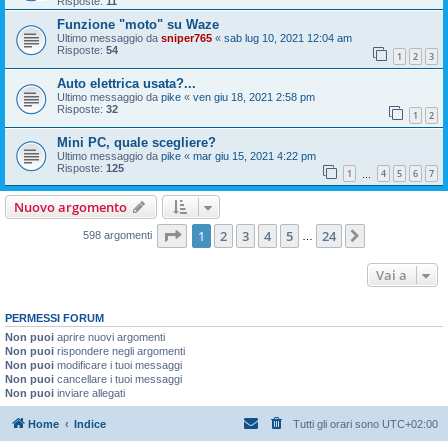
Risposte:
11
Funzione "moto" su Waze
Ultimo messaggio da
sniper765
«
sab lug 10, 2021 12:04 am
Risposte:
54
1
2
3
Auto elettrica usata?...
Ultimo messaggio da
pike
«
ven giu 18, 2021 2:58 pm
Risposte:
32
1
2
Mini PC, quale scegliere?
Ultimo messaggio da
pike
«
mar giu 15, 2021 4:22 pm
Risposte:
125
1
4
5
6
7
…
Nuovo argomento
Pagina
1
di
24
1
2
3
4
5
24
Prossimo
598 argomenti
…
Vai a
PERMESSI FORUM
Non puoi
aprire nuovi argomenti
Non puoi
rispondere negli argomenti
Non puoi
modificare i tuoi messaggi
Non puoi
cancellare i tuoi messaggi
Non puoi
inviare allegati
Home
Indice
Tutti gli orari sono
UTC+02:00