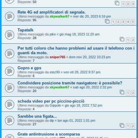
Risposte:
50
1
2
3
Rete 4G ed amplificatori di segnale.
Ultimo messaggio da
skywalker67
«
mer dic 20, 2023 6:16 pm
Risposte:
95
1
2
3
4
5
Tapatalk
Ultimo messaggio da
pike
«
gio mag 18, 2023 11:20 am
Risposte:
28
1
2
Per tutti coloro che hanno problemi ad usare il telefono con i
guanti da moto.
Ultimo messaggio da
sniper765
«
dom nov 20, 2022 10:23 pm
Risposte:
7
Gopro e gps
Ultimo messaggio da
stez90
«
ven ott 28, 2022 9:37 pm
Risposte:
6
Condividere posizione tramite navigatore: è possibile?
Ultimo messaggio da
skywalker67
«
sab ago 20, 2022 2:32 pm
Risposte:
20
1
2
scheda video per pc piccino-picciò
Ultimo messaggio da
Gippolo
«
gio ago 18, 2022 7:52 pm
Risposte:
4
Sarebbe una figata...
Ultimo messaggio da
dip
«
lun ago 01, 2022 1:01 pm
Risposte:
27
1
2
Grate antintrusione a scomparsa