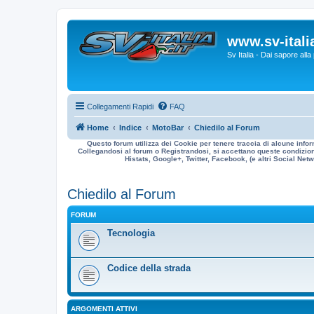
www.sv-italia
Sv Italia - Dai sapore all
Collegamenti Rapidi
FAQ
Home
Indice
MotoBar
Chiedilo al Forum
Questo forum utilizza dei Cookie per tenere traccia di alcune infor
Collegandosi al forum o Registrandosi, si accettano queste condizioni
Histats, Google+, Twitter, Facebook, (e altri Social Netwo
Chiedilo al Forum
FORUM
Tecnologia
Codice della strada
ARGOMENTI ATTIVI