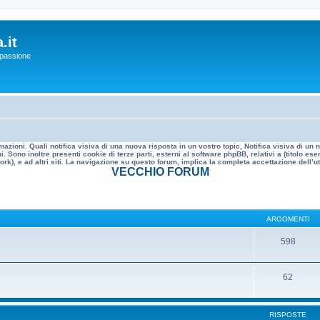
.it
a passione
mazioni. Quali notifica visiva di una nuova risposta in un vostro topic, Notifica visiva di u
. Sono inoltre presenti cookie di terze parti, esterni al software phpBB, relativi a (titolo
rk), e ad altri siti. La navigazione su questo forum, implica la completa accettazione dell’util
VECCHIO FORUM
ARGOMENTI
598
62
RISPOSTE