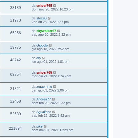
da
sniper765
33189
dom nov 20, 2022 10:23 pm
da
stez90
21973
ven ott 28, 2022 9:37 pm
da
skywalker67
65356
sab ago 20, 2022 2:32 pm
da
Gippolo
19775
gio ago 18, 2022 7:52 pm
da
dip
48742
lun ago 01, 2022 1:01 pm
da
sniper765
63254
mar giu 21, 2022 11:45 am
da
zetaemme
21821
ven giu 03, 2022 2:06 pm
da
Andrea77
22458
dom feb 20, 2022 9:32 pm
da
Sgualfone
52589
sab feb 12, 2022 8:52 am
da
pike
221894
dom nov 07, 2021 12:29 pm