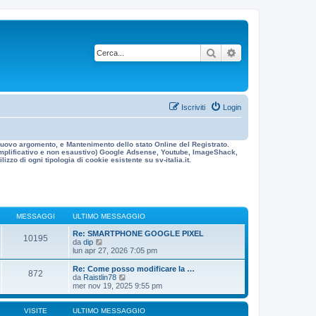
Cerca
Ricerca avanzata
Iscriviti
Login
n nuovo argomento, e Mantenimento dello stato Online del Registrato.
 esemplificativo e non esaustivo) Google Adsense, Youtube, ImageShack,
izzo di ogni tipologia di cookie esistente su sv-italia.it.
MESSAGGI
ULTIMO MESSAGGIO
Re: SMARTPHONE GOOGLE PIXEL
10195
V
da
dip
e
lun apr 27, 2026 7:05 pm
d
i
Re: Come posso modificare la …
872
u
V
da
Raistlin78
l
e
mer nov 19, 2025 9:55 pm
t
d
i
i
m
u
VISITE
ULTIMO MESSAGGIO