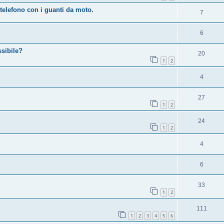
 telefono con i guanti da moto.
7
6
ssibile?
20
1
2
4
27
1
2
24
1
2
4
6
33
1
2
111
1
2
3
4
5
6