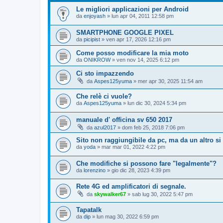
Le migliori applicazioni per Android
da
enjoyash
» lun apr 04, 2011 12:58 pm
SMARTPHONE GOOGLE PIXEL
da
picipist
» ven apr 17, 2026 12:16 pm
Come posso modificare la mia moto
da
ONIKROW
» ven nov 14, 2025 6:12 pm
Ci sto impazzendo
da
Aspes125yuma
» mer apr 30, 2025 11:54 am
Che relè ci vuole?
da
Aspes125yuma
» lun dic 30, 2024 5:34 pm
manuale d' officina sv 650 2017
da
azul2017
» dom feb 25, 2018 7:06 pm
Sito non raggiungibile da pc, ma da un altro si
da
yoda
» mar mar 01, 2022 4:22 pm
Che modifiche si possono fare "legalmente"?
da
lorenzino
» gio dic 28, 2023 4:39 pm
Rete 4G ed amplificatori di segnale.
da
skywalker67
» sab lug 30, 2022 5:47 pm
Tapatalk
da
dip
» lun mag 30, 2022 6:59 pm