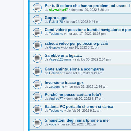
Per tutti coloro che hanno problemi ad usare il
da
skywalker67
» dom nov 20, 2022 6:26 pm
Gopro e gps
da
Raistlin78
» lun ott 24, 2022 9:44 pm
Condividere posizione tramite navigatore: è po
da
Teobecks
» mer ago 17, 2022 10:16 pm
scheda video per pc piccino-picciò
da
Gippolo
» gio ago 18, 2022 6:31 pm
Sarebbe una figata...
da
Aspes125yuma
» sab lug 30, 2022 2:54 pm
Grate antintrusione a scomparsa
da
Hellraiser
» mar set 10, 2013 9:49 am
Inversione tracce gpx
da
zetaemme
» mar mag 31, 2022 12:56 am
Perché nn posso caricare foto?
da
Andrea77
» dom feb 20, 2022 8:37 pm
Batteria PC portatile che non si carica
da
Teobecks
» gio feb 03, 2022 9:11 am
Smanettoni degli smartphone a me!
da
yoda
» mer set 22, 2021 5:02 pm