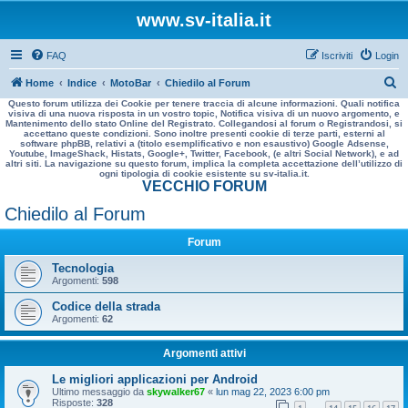
www.sv-italia.it
FAQ
Iscriviti
Login
C
Home
Indice
MotoBar
Chiedilo al Forum
Questo forum utilizza dei Cookie per tenere traccia di alcune informazioni. Quali notifica
e
visiva di una nuova risposta in un vostro topic, Notifica visiva di un nuovo argomento, e
Mantenimento dello stato Online del Registrato. Collegandosi al forum o Registrandosi, si
r
accettano queste condizioni. Sono inoltre presenti cookie di terze parti, esterni al
software phpBB, relativi a (titolo esemplificativo e non esaustivo) Google Adsense,
c
Youtube, ImageShack, Histats, Google+, Twitter, Facebook, (e altri Social Network), e ad
altri siti. La navigazione su questo forum, implica la completa accettazione dell’utilizzo di
a
ogni tipologia di cookie esistente su sv-italia.it.
VECCHIO FORUM
Chiedilo al Forum
Forum
Tecnologia
Argomenti:
598
Codice della strada
Argomenti:
62
Argomenti attivi
Le migliori applicazioni per Android
Ultimo messaggio da
skywalker67
«
lun mag 22, 2023 6:00 pm
Risposte:
328