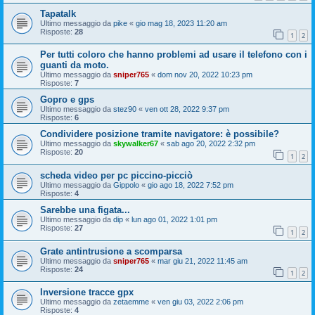
Tapatalk
Ultimo messaggio da
pike
«
gio mag 18, 2023 11:20 am
Risposte:
28
1
2
Per tutti coloro che hanno problemi ad usare il telefono con i
guanti da moto.
Ultimo messaggio da
sniper765
«
dom nov 20, 2022 10:23 pm
Risposte:
7
Gopro e gps
Ultimo messaggio da
stez90
«
ven ott 28, 2022 9:37 pm
Risposte:
6
Condividere posizione tramite navigatore: è possibile?
Ultimo messaggio da
skywalker67
«
sab ago 20, 2022 2:32 pm
Risposte:
20
1
2
scheda video per pc piccino-picciò
Ultimo messaggio da
Gippolo
«
gio ago 18, 2022 7:52 pm
Risposte:
4
Sarebbe una figata...
Ultimo messaggio da
dip
«
lun ago 01, 2022 1:01 pm
Risposte:
27
1
2
Grate antintrusione a scomparsa
Ultimo messaggio da
sniper765
«
mar giu 21, 2022 11:45 am
Risposte:
24
1
2
Inversione tracce gpx
Ultimo messaggio da
zetaemme
«
ven giu 03, 2022 2:06 pm
Risposte:
4