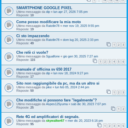
1
14
15
16
17
…
SMARTPHONE GOOGLE PIXEL
Ultimo messaggio da
dip
«
lun apr 27, 2026 7:05 pm
Risposte:
10
Come posso modificare la mia moto
Ultimo messaggio da
Raistlin78
«
mer nov 19, 2025 9:55 pm
Risposte:
19
Ci sto impazzendo
Ultimo messaggio da
Raistlin78
«
dom lug 20, 2025 2:33 pm
Risposte:
49
1
2
3
Che relè ci vuole?
Ultimo messaggio da
Sgualfone
«
gio gen 30, 2025 7:27 am
Risposte:
115
1
2
3
4
5
6
manuale d' officina sv 650 2017
Ultimo messaggio da
dip
«
lun nov 18, 2024 9:27 pm
Risposte:
17
Sito non raggiungibile da pc, ma da un altro si
Ultimo messaggio da
pike
«
lun feb 05, 2024 2:44 pm
Risposte:
50
1
2
3
Che modifiche si possono fare "legalmente"?
Ultimo messaggio da
Aspes125yuma
«
sab dic 30, 2023 7:07 pm
Risposte:
25
1
2
Rete 4G ed amplificatori di segnale.
Ultimo messaggio da
skywalker67
«
mer dic 20, 2023 6:16 pm
Risposte:
95
1
2
3
4
5