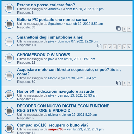
Perché nn posso caricare foto?
Ultimo messaggio da
Andrea77
«
dom feb 20, 2022 9:32 pm
Risposte:
6
Batteria PC portatile che non si carica
Ultimo messaggio da
Sgualfone
«
sab feb 12, 2022 8:52 am
Risposte:
33
1
2
Smanettoni degli smartphone a me!
Ultimo messaggio da
pike
«
dom nov 07, 2021 12:29 pm
Risposte:
111
1
2
3
4
5
6
CHROMEBOOK O WINDOWS
Ultimo messaggio da
pike
«
sab ott 30, 2021 11:51 am
Risposte:
13
Acquistare moto con libretto sequestrato, si può? Se si,
come?
Ultimo messaggio da
Monte
«
gio set 30, 2021 3:04 pm
Risposte:
30
1
2
Honor 6X: indicazioni navigatore assurde
Ultimo messaggio da
pike
«
ven ago 13, 2021 10:53 am
Risposte:
17
DECODER CON NUOVO DIGITALECON FUNZIONE
REGISTRATORE E ANDROID
Ultimo messaggio da
picipist
«
gio lug 29, 2021 8:29 am
Risposte:
5
Compaq nx6110: recupero o butto via?
Ultimo messaggio da
sniper765
«
ven lug 23, 2021 2:59 pm
Risposte:
11