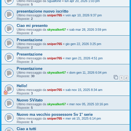
Ultimo messaggio da
Sgualfone
«
lun apr 20, 2026 1:03 pm
Risposte:
5
presentazione nuovo iscritto
Ultimo messaggio da
sniper765
«
ven apr 10, 2026 9:37 pm
Risposte:
2
Ciao mi presento
Ultimo messaggio da
skywalker67
«
sab mar 28, 2026 3:59 pm
Risposte:
2
Presentazione
Ultimo messaggio da
sniper765
«
gio gen 22, 2026 3:25 pm
Risposte:
2
Presentazione
Ultimo messaggio da
sniper765
«
mer gen 21, 2026 4:51 pm
Risposte:
3
Presentazione
Ultimo messaggio da
skywalker67
«
dom gen 11, 2026 6:04 pm
Risposte:
30
1
2
Hello!
Ultimo messaggio da
sniper765
«
sab nov 15, 2025 8:34 am
Risposte:
3
Nuovo SVitato
Ultimo messaggio da
skywalker67
«
mer nov 05, 2025 10:16 pm
Risposte:
5
Nuovo ma vecchio possessore Sv 1° serie
Ultimo messaggio da
sniper765
«
mer ott 15, 2025 6:14 pm
Risposte:
6
Ciao a tutti