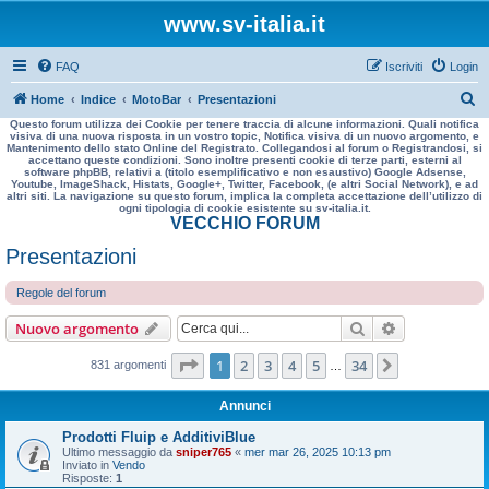
www.sv-italia.it
FAQ
Iscriviti
Login
C
Home
Indice
MotoBar
Presentazioni
Questo forum utilizza dei Cookie per tenere traccia di alcune informazioni. Quali notifica
e
visiva di una nuova risposta in un vostro topic, Notifica visiva di un nuovo argomento, e
Mantenimento dello stato Online del Registrato. Collegandosi al forum o Registrandosi, si
r
accettano queste condizioni. Sono inoltre presenti cookie di terze parti, esterni al
software phpBB, relativi a (titolo esemplificativo e non esaustivo) Google Adsense,
c
Youtube, ImageShack, Histats, Google+, Twitter, Facebook, (e altri Social Network), e ad
altri siti. La navigazione su questo forum, implica la completa accettazione dell’utilizzo di
a
ogni tipologia di cookie esistente su sv-italia.it.
VECCHIO FORUM
Presentazioni
Regole del forum
Cerca
Ricerca avan
Nuovo argomento
Pagina
1
di
34
1
2
3
4
5
34
Prossimo
831 argomenti
…
Annunci
Prodotti Fluip e AdditiviBlue
Ultimo messaggio da
sniper765
«
mer mar 26, 2025 10:13 pm
Inviato in
Vendo
Risposte:
1