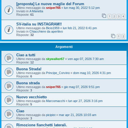
[proposta] Le nuove maglie del Forum
Ultimo messaggio da
sniper765
«
lun mag 30, 2022 5:12 pm
Inviato in
A Manetta
Risposte:
61
1
2
3
4
SV-italia su INSTAGRAM!!
Ultimo messaggio da
Bicio1959
«
lun feb 21, 2022 6:41 pm
Inviato in
Chiacchiere da aperitivo
Risposte:
32
1
2
Argomenti
Ciao a tutti
Ultimo messaggio da
skywalker67
«
ven ago 07, 2026 7:30 am
Risposte:
12
Buona Strada!
Ultimo messaggio da
Principe_Corvino
«
dom mag 10, 2026 4:31 pm
Risposte:
6
Buona strada
Ultimo messaggio da
sniper765
«
gio mag 07, 2026 9:51 pm
Risposte:
3
Nuovo vecchietto
Ultimo messaggio da
Marcomacchi
«
lun apr 27, 2026 3:16 pm
Risposte:
5
Ciao
Ultimo messaggio da
picipist
«
mar apr 21, 2026 10:03 am
Risposte:
3
Rimozione fianchetti laterali.