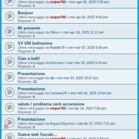
Ultimo messaggio da
sniper765
«
mer ago 06, 2025 5:56 pm
Risposte:
6
Bonjour
Ultimo messaggio da
sniper765
«
mer giu 04, 2025 9:43 pm
Risposte:
2
Mi presento
Ultimo messaggio da
Olivvv
«
mer apr 16, 2025 11:12 am
Risposte:
5
SV 650 bellissima
Ultimo messaggio da
Raistlin78
«
ven mar 07, 2025 6:40 pm
Risposte:
8
Ciao a tutti!
Ultimo messaggio da
lorenzino
«
mar mar 04, 2025 9:43 am
Risposte:
4
Presentazione
Ultimo messaggio da
dip
«
lun mar 03, 2025 10:57 pm
Risposte:
10
Presentazione
Ultimo messaggio da
Carloiwa78
«
dom feb 16, 2025 10:04 pm
Risposte:
8
saluto / problema ceck accensione
Ultimo messaggio da
sniper765
«
lun dic 16, 2024 7:50 pm
Risposte:
17
Presentazione
Ultimo messaggio da
Aspes125yuma
«
sab dic 07, 2024 7:01 pm
Risposte:
8
Siamo tutti Suzuki...
Ultimo messaggio da
sniper765
«
mer nov 20, 2024 3:39 pm