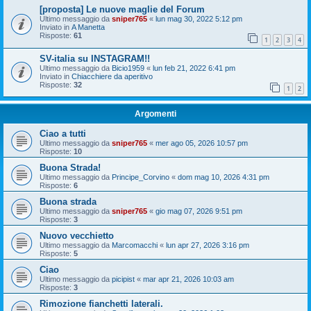
[proposta] Le nuove maglie del Forum
Ultimo messaggio da
sniper765
«
lun mag 30, 2022 5:12 pm
Inviato in
A Manetta
Risposte:
61
1
2
3
4
SV-italia su INSTAGRAM!!
Ultimo messaggio da
Bicio1959
«
lun feb 21, 2022 6:41 pm
Inviato in
Chiacchiere da aperitivo
Risposte:
32
1
2
Argomenti
Ciao a tutti
Ultimo messaggio da
sniper765
«
mer ago 05, 2026 10:57 pm
Risposte:
10
Buona Strada!
Ultimo messaggio da
Principe_Corvino
«
dom mag 10, 2026 4:31 pm
Risposte:
6
Buona strada
Ultimo messaggio da
sniper765
«
gio mag 07, 2026 9:51 pm
Risposte:
3
Nuovo vecchietto
Ultimo messaggio da
Marcomacchi
«
lun apr 27, 2026 3:16 pm
Risposte:
5
Ciao
Ultimo messaggio da
picipist
«
mar apr 21, 2026 10:03 am
Risposte:
3
Rimozione fianchetti laterali.