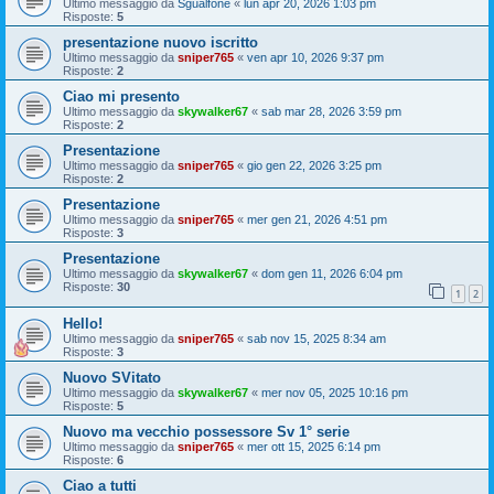
Ultimo messaggio da
Sgualfone
«
lun apr 20, 2026 1:03 pm
Risposte:
5
presentazione nuovo iscritto
Ultimo messaggio da
sniper765
«
ven apr 10, 2026 9:37 pm
Risposte:
2
Ciao mi presento
Ultimo messaggio da
skywalker67
«
sab mar 28, 2026 3:59 pm
Risposte:
2
Presentazione
Ultimo messaggio da
sniper765
«
gio gen 22, 2026 3:25 pm
Risposte:
2
Presentazione
Ultimo messaggio da
sniper765
«
mer gen 21, 2026 4:51 pm
Risposte:
3
Presentazione
Ultimo messaggio da
skywalker67
«
dom gen 11, 2026 6:04 pm
Risposte:
30
1
2
Hello!
Ultimo messaggio da
sniper765
«
sab nov 15, 2025 8:34 am
Risposte:
3
Nuovo SVitato
Ultimo messaggio da
skywalker67
«
mer nov 05, 2025 10:16 pm
Risposte:
5
Nuovo ma vecchio possessore Sv 1° serie
Ultimo messaggio da
sniper765
«
mer ott 15, 2025 6:14 pm
Risposte:
6
Ciao a tutti