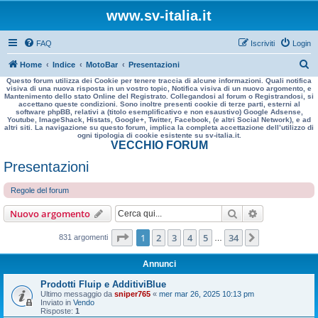
www.sv-italia.it
FAQ
Iscriviti
Login
C
Home
Indice
MotoBar
Presentazioni
Questo forum utilizza dei Cookie per tenere traccia di alcune informazioni. Quali notifica
e
visiva di una nuova risposta in un vostro topic, Notifica visiva di un nuovo argomento, e
Mantenimento dello stato Online del Registrato. Collegandosi al forum o Registrandosi, si
r
accettano queste condizioni. Sono inoltre presenti cookie di terze parti, esterni al
software phpBB, relativi a (titolo esemplificativo e non esaustivo) Google Adsense,
c
Youtube, ImageShack, Histats, Google+, Twitter, Facebook, (e altri Social Network), e ad
altri siti. La navigazione su questo forum, implica la completa accettazione dell’utilizzo di
a
ogni tipologia di cookie esistente su sv-italia.it.
VECCHIO FORUM
Presentazioni
Regole del forum
Cerca
Ricerca avan
Nuovo argomento
Pagina
1
di
34
1
2
3
4
5
34
Prossimo
831 argomenti
…
Annunci
Prodotti Fluip e AdditiviBlue
Ultimo messaggio da
sniper765
«
mer mar 26, 2025 10:13 pm
Inviato in
Vendo
Risposte:
1