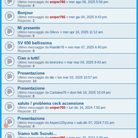
Ultimo messaggio da
sniper765
«
mer ago 06, 2025 5:56 pm
Risposte:
6
Bonjour
Ultimo messaggio da
sniper765
«
mer giu 04, 2025 9:43 pm
Risposte:
2
Mi presento
Ultimo messaggio da
Olivvv
«
mer apr 16, 2025 11:12 am
Risposte:
5
SV 650 bellissima
Ultimo messaggio da
Raistlin78
«
ven mar 07, 2025 6:40 pm
Risposte:
8
Ciao a tutti!
Ultimo messaggio da
lorenzino
«
mar mar 04, 2025 9:43 am
Risposte:
4
Presentazione
Ultimo messaggio da
dip
«
lun mar 03, 2025 10:57 pm
Risposte:
10
Presentazione
Ultimo messaggio da
Carloiwa78
«
dom feb 16, 2025 10:04 pm
Risposte:
8
saluto / problema ceck accensione
Ultimo messaggio da
sniper765
«
lun dic 16, 2024 7:50 pm
Risposte:
17
Presentazione
Ultimo messaggio da
Aspes125yuma
«
sab dic 07, 2024 7:01 pm
Risposte:
8
Siamo tutti Suzuki...
Ultimo messaggio da
sniper765
«
mer nov 20, 2024 3:39 pm