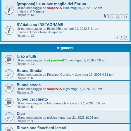
[proposta] Le nuove maglie del Forum
Ultimo messaggio da
sniper765
«
lun mag 30, 2022 5:12 pm
Inviato in
A Manetta
Risposte:
61
1
2
3
4
SV-italia su INSTAGRAM!!
Ultimo messaggio da
Bicio1959
«
lun feb 21, 2022 6:41 pm
Inviato in
Chiacchiere da aperitivo
Risposte:
32
1
2
Argomenti
Ciao a tutti
Ultimo messaggio da
skywalker67
«
ven ago 07, 2026 7:30 am
Risposte:
12
Buona Strada!
Ultimo messaggio da
Principe_Corvino
«
dom mag 10, 2026 4:31 pm
Risposte:
6
Buona strada
Ultimo messaggio da
sniper765
«
gio mag 07, 2026 9:51 pm
Risposte:
3
Nuovo vecchietto
Ultimo messaggio da
Marcomacchi
«
lun apr 27, 2026 3:16 pm
Risposte:
5
Ciao
Ultimo messaggio da
picipist
«
mar apr 21, 2026 10:03 am
Risposte:
3
Rimozione fianchetti laterali.