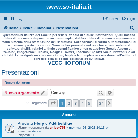
www.sv-italia.it
FAQ
Iscriviti
Login
C
Home
Indice
MotoBar
Presentazioni
Questo forum utilizza dei Cookie per tenere traccia di alcune informazioni. Quali notifica
e
visiva di una nuova risposta in un vostro topic, Notifica visiva di un nuovo argomento, e
Mantenimento dello stato Online del Registrato. Collegandosi al forum o Registrandosi, si
r
accettano queste condizioni. Sono inoltre presenti cookie di terze parti, esterni al
software phpBB, relativi a (titolo esemplificativo e non esaustivo) Google Adsense,
c
Youtube, ImageShack, Histats, Google+, Twitter, Facebook, (e altri Social Network), e ad
altri siti. La navigazione su questo forum, implica la completa accettazione dell’utilizzo di
a
ogni tipologia di cookie esistente su sv-italia.it.
VECCHIO FORUM
Presentazioni
Regole del forum
Cerca
Ricerca avan
Nuovo argomento
Pagina
1
di
34
1
2
3
4
5
34
Prossimo
831 argomenti
…
Annunci
Prodotti Fluip e AdditiviBlue
Ultimo messaggio da
sniper765
«
mer mar 26, 2025 10:13 pm
Inviato in
Vendo
Risposte:
1