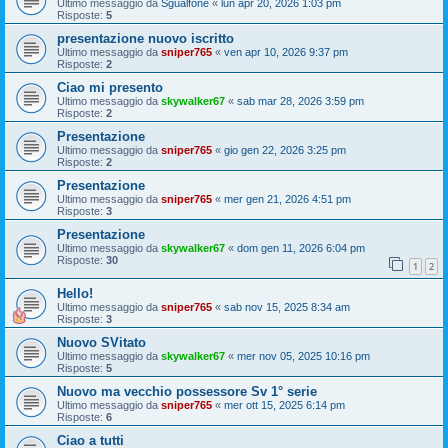
Ultimo messaggio da
Sgualfone
«
lun apr 20, 2026 1:03 pm
Risposte:
5
presentazione nuovo iscritto
Ultimo messaggio da
sniper765
«
ven apr 10, 2026 9:37 pm
Risposte:
2
Ciao mi presento
Ultimo messaggio da
skywalker67
«
sab mar 28, 2026 3:59 pm
Risposte:
2
Presentazione
Ultimo messaggio da
sniper765
«
gio gen 22, 2026 3:25 pm
Risposte:
2
Presentazione
Ultimo messaggio da
sniper765
«
mer gen 21, 2026 4:51 pm
Risposte:
3
Presentazione
Ultimo messaggio da
skywalker67
«
dom gen 11, 2026 6:04 pm
Risposte:
30
1
2
Hello!
Ultimo messaggio da
sniper765
«
sab nov 15, 2025 8:34 am
Risposte:
3
Nuovo SVitato
Ultimo messaggio da
skywalker67
«
mer nov 05, 2025 10:16 pm
Risposte:
5
Nuovo ma vecchio possessore Sv 1° serie
Ultimo messaggio da
sniper765
«
mer ott 15, 2025 6:14 pm
Risposte:
6
Ciao a tutti