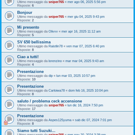
Ultimo messaggio da
sniper765
«
mer ago 06, 2025 5:56 pm
Risposte:
6
Bonjour
Ultimo messaggio da
sniper765
«
mer giu 04, 2025 9:43 pm
Risposte:
2
Mi presento
Ultimo messaggio da
Olivvv
«
mer apr 16, 2025 11:12 am
Risposte:
5
SV 650 bellissima
Ultimo messaggio da
Raistlin78
«
ven mar 07, 2025 6:40 pm
Risposte:
8
Ciao a tutti!
Ultimo messaggio da
lorenzino
«
mar mar 04, 2025 9:43 am
Risposte:
4
Presentazione
Ultimo messaggio da
dip
«
lun mar 03, 2025 10:57 pm
Risposte:
10
Presentazione
Ultimo messaggio da
Carloiwa78
«
dom feb 16, 2025 10:04 pm
Risposte:
8
saluto / problema ceck accensione
Ultimo messaggio da
sniper765
«
lun dic 16, 2024 7:50 pm
Risposte:
17
Presentazione
Ultimo messaggio da
Aspes125yuma
«
sab dic 07, 2024 7:01 pm
Risposte:
8
Siamo tutti Suzuki...
Ultimo messaggio da
sniper765
«
mer nov 20, 2024 3:39 pm