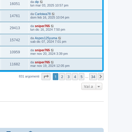
da
dip
16051
lun mar 03, 2025 10:57 pm
da
Carloiwa78
14761
dom feb 16, 2025 10:04 pm
da
sniper765
29413
lun dic 16, 2024 7:50 pm
da
Aspes125yuma
15742
sab dic 07, 2024 7:01 pm
da
sniper765
10959
mer nov 20, 2024 3:39 pm
da
sniper765
11682
mar nov 19, 2024 12:05 pm
Pagina
1
di
34
1
2
3
4
5
34
Prossimo
831 argomenti
…
Vai a