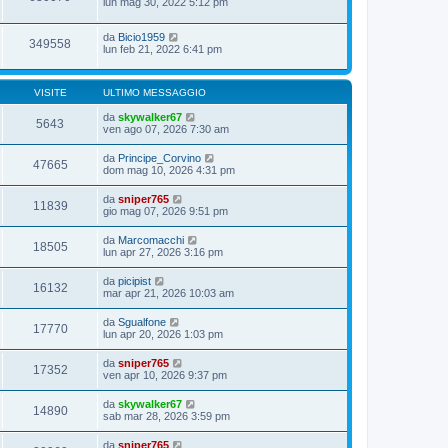
lun mag 30, 2022 5:12 pm
da
Bicio1959
349558
lun feb 21, 2022 6:41 pm
VISITE
ULTIMO MESSAGGIO
da
skywalker67
5643
ven ago 07, 2026 7:30 am
da
Principe_Corvino
47665
dom mag 10, 2026 4:31 pm
da
sniper765
11839
gio mag 07, 2026 9:51 pm
da
Marcomacchi
18505
lun apr 27, 2026 3:16 pm
da
picipist
16132
mar apr 21, 2026 10:03 am
da
Sgualfone
17770
lun apr 20, 2026 1:03 pm
da
sniper765
17352
ven apr 10, 2026 9:37 pm
da
skywalker67
14890
sab mar 28, 2026 3:59 pm
da
sniper765