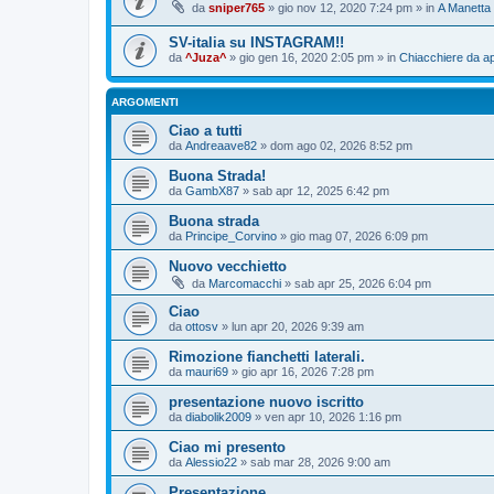
da
sniper765
» gio nov 12, 2020 7:24 pm » in
A Manetta
SV-italia su INSTAGRAM!!
da
^Juza^
» gio gen 16, 2020 2:05 pm » in
Chiacchiere da ap
ARGOMENTI
Ciao a tutti
da
Andreaave82
» dom ago 02, 2026 8:52 pm
Buona Strada!
da
GambX87
» sab apr 12, 2025 6:42 pm
Buona strada
da
Principe_Corvino
» gio mag 07, 2026 6:09 pm
Nuovo vecchietto
da
Marcomacchi
» sab apr 25, 2026 6:04 pm
Ciao
da
ottosv
» lun apr 20, 2026 9:39 am
Rimozione fianchetti laterali.
da
mauri69
» gio apr 16, 2026 7:28 pm
presentazione nuovo iscritto
da
diabolik2009
» ven apr 10, 2026 1:16 pm
Ciao mi presento
da
Alessio22
» sab mar 28, 2026 9:00 am
Presentazione