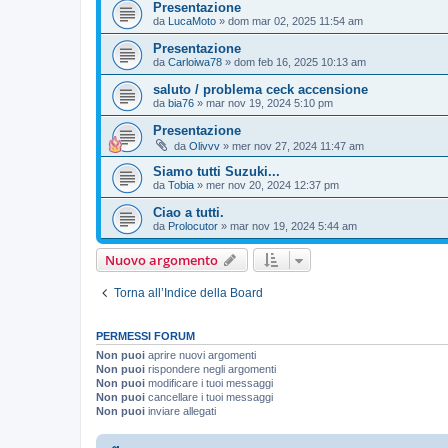
Presentazione
da
LucaMoto
» dom mar 02, 2025 11:54 am
Presentazione
da
Carloiwa78
» dom feb 16, 2025 10:13 am
saluto / problema ceck accensione
da
bia76
» mar nov 19, 2024 5:10 pm
Presentazione
da
Olivvv
» mer nov 27, 2024 11:47 am
Siamo tutti Suzuki...
da
Tobia
» mer nov 20, 2024 12:37 pm
Ciao a tutti.
da
Prolocutor
» mar nov 19, 2024 5:44 am
Nuovo argomento
Torna all’Indice della Board
PERMESSI FORUM
Non puoi
aprire nuovi argomenti
Non puoi
rispondere negli argomenti
Non puoi
modificare i tuoi messaggi
Non puoi
cancellare i tuoi messaggi
Non puoi
inviare allegati