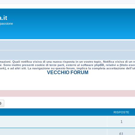
.it
a passione
mazioni. Quali notifica visiva di una nuova risposta in un vostro topic, Notifica visiva di u
. Sono inoltre presenti cookie di terze parti, esterni al software phpBB, relativi a (titolo
rk), e ad altri siti. La navigazione su questo forum, implica la completa accettazione dell’util
VECCHIO FORUM
ca
Ricerca avanzata
RISPOSTE
1
61