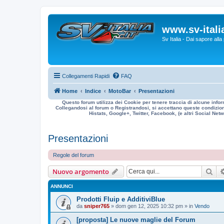
www.sv-italia
Sv Italia - Dai sapore all
Collegamenti Rapidi
FAQ
Home
Indice
MotoBar
Presentazioni
Questo forum utilizza dei Cookie per tenere traccia di alcune infor
Collegandosi al forum o Registrandosi, si accettano queste condizioni
Histats, Google+, Twitter, Facebook, (e altri Social Netwo
Presentazioni
Regole del forum
Cer
Nuovo argomento
ANNUNCI
Prodotti Fluip e AdditiviBlue
da
sniper765
» dom gen 12, 2025 10:32 pm » in
Vendo
[proposta] Le nuove maglie del Forum