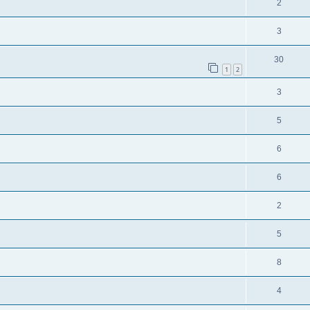
2
3
30
1
2
3
5
6
6
2
5
8
4