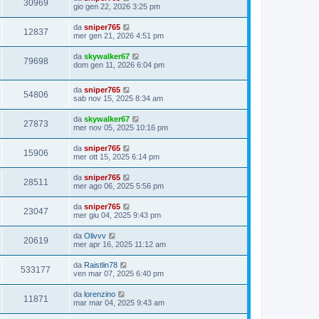
30969
gio gen 22, 2026 3:25 pm
da
sniper765
12837
mer gen 21, 2026 4:51 pm
da
skywalker67
79698
dom gen 11, 2026 6:04 pm
da
sniper765
54806
sab nov 15, 2025 8:34 am
da
skywalker67
27873
mer nov 05, 2025 10:16 pm
da
sniper765
15906
mer ott 15, 2025 6:14 pm
da
sniper765
28511
mer ago 06, 2025 5:56 pm
da
sniper765
23047
mer giu 04, 2025 9:43 pm
da
Olivvv
20619
mer apr 16, 2025 11:12 am
da
Raistlin78
533177
ven mar 07, 2025 6:40 pm
da
lorenzino
11871
mar mar 04, 2025 9:43 am