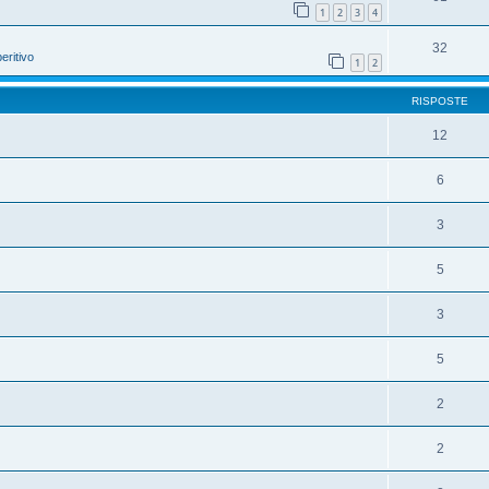
1
2
3
4
32
eritivo
1
2
RISPOSTE
12
6
3
5
3
5
2
2