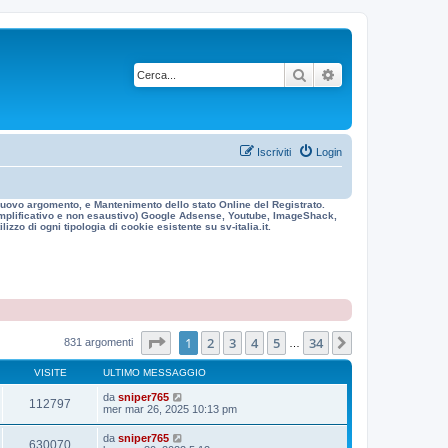
Cerca
Ricerca avanzata
Iscriviti
Login
n nuovo argomento, e Mantenimento dello stato Online del Registrato.
 esemplificativo e non esaustivo) Google Adsense, Youtube, ImageShack,
izzo di ogni tipologia di cookie esistente su sv-italia.it.
Pagina
1
di
34
1
2
3
4
5
34
Prossimo
831 argomenti
…
VISITE
ULTIMO MESSAGGIO
da
sniper765
112797
mer mar 26, 2025 10:13 pm
da
sniper765
630070