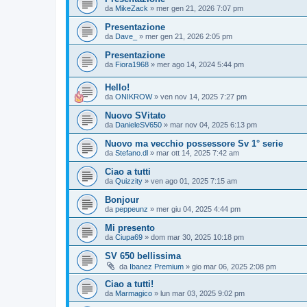
da
MikeZack
» mer gen 21, 2026 7:07 pm
Presentazione
da
Dave_
» mer gen 21, 2026 2:05 pm
Presentazione
da
Fiora1968
» mer ago 14, 2024 5:44 pm
Hello!
da
ONIKROW
» ven nov 14, 2025 7:27 pm
Nuovo SVitato
da
DanieleSV650
» mar nov 04, 2025 6:13 pm
Nuovo ma vecchio possessore Sv 1° serie
da
Stefano.dl
» mar ott 14, 2025 7:42 am
Ciao a tutti
da
Quizzity
» ven ago 01, 2025 7:15 am
Bonjour
da
peppeunz
» mer giu 04, 2025 4:44 pm
Mi presento
da
Ciupa69
» dom mar 30, 2025 10:18 pm
SV 650 bellissima
da
Ibanez Premium
» gio mar 06, 2025 2:08 pm
Ciao a tutti!
da
Marmagico
» lun mar 03, 2025 9:02 pm