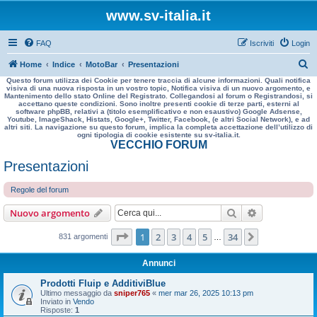
www.sv-italia.it
FAQ
Iscriviti
Login
C
Home
Indice
MotoBar
Presentazioni
Questo forum utilizza dei Cookie per tenere traccia di alcune informazioni. Quali notifica
e
visiva di una nuova risposta in un vostro topic, Notifica visiva di un nuovo argomento, e
Mantenimento dello stato Online del Registrato. Collegandosi al forum o Registrandosi, si
r
accettano queste condizioni. Sono inoltre presenti cookie di terze parti, esterni al
software phpBB, relativi a (titolo esemplificativo e non esaustivo) Google Adsense,
c
Youtube, ImageShack, Histats, Google+, Twitter, Facebook, (e altri Social Network), e ad
altri siti. La navigazione su questo forum, implica la completa accettazione dell’utilizzo di
a
ogni tipologia di cookie esistente su sv-italia.it.
VECCHIO FORUM
Presentazioni
Regole del forum
Cerca
Ricerca avan
Nuovo argomento
Pagina
1
di
34
1
2
3
4
5
34
Prossimo
831 argomenti
…
Annunci
Prodotti Fluip e AdditiviBlue
Ultimo messaggio da
sniper765
«
mer mar 26, 2025 10:13 pm
Inviato in
Vendo
Risposte:
1