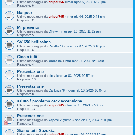
Ultimo messaggio da
sniper765
«
mer ago 06, 2025 5:56 pm
Risposte:
6
Bonjour
Ultimo messaggio da
sniper765
«
mer giu 04, 2025 9:43 pm
Risposte:
2
Mi presento
Ultimo messaggio da
Olivvv
«
mer apr 16, 2025 11:12 am
Risposte:
5
SV 650 bellissima
Ultimo messaggio da
Raistlin78
«
ven mar 07, 2025 6:40 pm
Risposte:
8
Ciao a tutti!
Ultimo messaggio da
lorenzino
«
mar mar 04, 2025 9:43 am
Risposte:
4
Presentazione
Ultimo messaggio da
dip
«
lun mar 03, 2025 10:57 pm
Risposte:
10
Presentazione
Ultimo messaggio da
Carloiwa78
«
dom feb 16, 2025 10:04 pm
Risposte:
8
saluto / problema ceck accensione
Ultimo messaggio da
sniper765
«
lun dic 16, 2024 7:50 pm
Risposte:
17
Presentazione
Ultimo messaggio da
Aspes125yuma
«
sab dic 07, 2024 7:01 pm
Risposte:
8
Siamo tutti Suzuki...
Ultimo messaggio da
sniper765
«
mer nov 20, 2024 3:39 pm