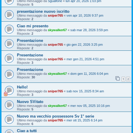
Ultimo messaggio da
Sgualfone
«
lun apr 20, 2026 1:03 pm
Risposte:
5
presentazione nuovo iscritto
Ultimo messaggio da
sniper765
«
ven apr 10, 2026 9:37 pm
Risposte:
2
Ciao mi presento
Ultimo messaggio da
skywalker67
«
sab mar 28, 2026 3:59 pm
Risposte:
2
Presentazione
Ultimo messaggio da
sniper765
«
gio gen 22, 2026 3:25 pm
Risposte:
2
Presentazione
Ultimo messaggio da
sniper765
«
mer gen 21, 2026 4:51 pm
Risposte:
3
Presentazione
Ultimo messaggio da
skywalker67
«
dom gen 11, 2026 6:04 pm
Risposte:
30
1
2
Hello!
Ultimo messaggio da
sniper765
«
sab nov 15, 2025 8:34 am
Risposte:
3
Nuovo SVitato
Ultimo messaggio da
skywalker67
«
mer nov 05, 2025 10:16 pm
Risposte:
5
Nuovo ma vecchio possessore Sv 1° serie
Ultimo messaggio da
sniper765
«
mer ott 15, 2025 6:14 pm
Risposte:
6
Ciao a tutti