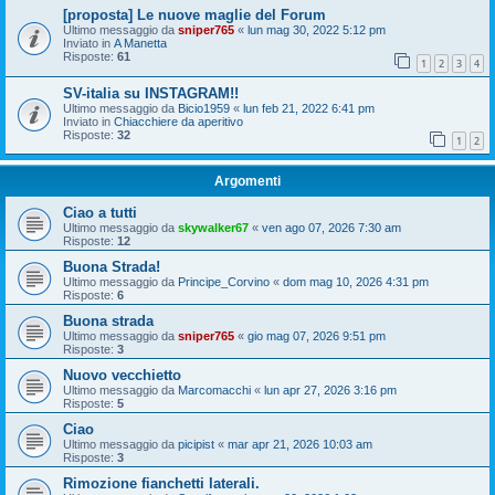
[proposta] Le nuove maglie del Forum
Ultimo messaggio da
sniper765
«
lun mag 30, 2022 5:12 pm
Inviato in
A Manetta
Risposte:
61
1
2
3
4
SV-italia su INSTAGRAM!!
Ultimo messaggio da
Bicio1959
«
lun feb 21, 2022 6:41 pm
Inviato in
Chiacchiere da aperitivo
Risposte:
32
1
2
Argomenti
Ciao a tutti
Ultimo messaggio da
skywalker67
«
ven ago 07, 2026 7:30 am
Risposte:
12
Buona Strada!
Ultimo messaggio da
Principe_Corvino
«
dom mag 10, 2026 4:31 pm
Risposte:
6
Buona strada
Ultimo messaggio da
sniper765
«
gio mag 07, 2026 9:51 pm
Risposte:
3
Nuovo vecchietto
Ultimo messaggio da
Marcomacchi
«
lun apr 27, 2026 3:16 pm
Risposte:
5
Ciao
Ultimo messaggio da
picipist
«
mar apr 21, 2026 10:03 am
Risposte:
3
Rimozione fianchetti laterali.