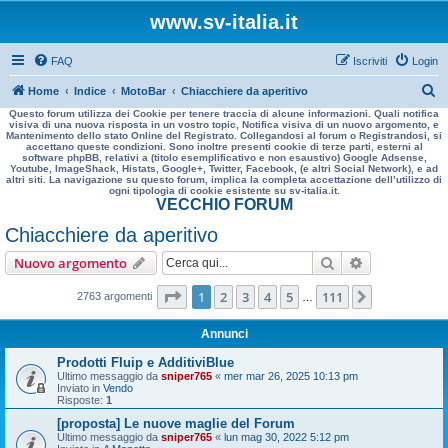
www.sv-italia.it
FAQ
Iscriviti
Login
C
Home
Indice
MotoBar
Chiacchiere da aperitivo
Questo forum utilizza dei Cookie per tenere traccia di alcune informazioni. Quali notifica
e
visiva di una nuova risposta in un vostro topic, Notifica visiva di un nuovo argomento, e
Mantenimento dello stato Online del Registrato. Collegandosi al forum o Registrandosi, si
r
accettano queste condizioni. Sono inoltre presenti cookie di terze parti, esterni al
software phpBB, relativi a (titolo esemplificativo e non esaustivo) Google Adsense,
c
Youtube, ImageShack, Histats, Google+, Twitter, Facebook, (e altri Social Network), e ad
altri siti. La navigazione su questo forum, implica la completa accettazione dell’utilizzo di
a
ogni tipologia di cookie esistente su sv-italia.it.
VECCHIO FORUM
Chiacchiere da aperitivo
Cerca
Ricerca avan
Nuovo argomento
Pagina
1
di
111
1
2
3
4
5
111
Prossimo
2763 argomenti
…
Annunci
Prodotti Fluip e AdditiviBlue
Ultimo messaggio da
sniper765
«
mer mar 26, 2025 10:13 pm
Inviato in
Vendo
Risposte:
1
[proposta] Le nuove maglie del Forum
Ultimo messaggio da
sniper765
«
lun mag 30, 2022 5:12 pm