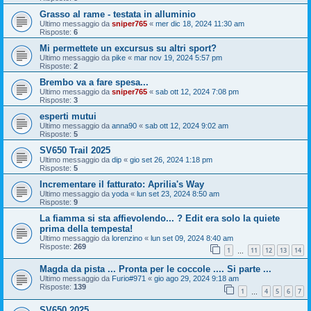
Grasso al rame - testata in alluminio
Ultimo messaggio da
sniper765
«
mer dic 18, 2024 11:30 am
Risposte:
6
Mi permettete un excursus su altri sport?
Ultimo messaggio da
pike
«
mar nov 19, 2024 5:57 pm
Risposte:
2
Brembo va a fare spesa...
Ultimo messaggio da
sniper765
«
sab ott 12, 2024 7:08 pm
Risposte:
3
esperti mutui
Ultimo messaggio da
anna90
«
sab ott 12, 2024 9:02 am
Risposte:
5
SV650 Trail 2025
Ultimo messaggio da
dip
«
gio set 26, 2024 1:18 pm
Risposte:
5
Incrementare il fatturato: Aprilia's Way
Ultimo messaggio da
yoda
«
lun set 23, 2024 8:50 am
Risposte:
9
La fiamma si sta affievolendo... ? Edit era solo la quiete
prima della tempesta!
Ultimo messaggio da
lorenzino
«
lun set 09, 2024 8:40 am
Risposte:
269
1
11
12
13
14
…
Magda da pista ... Pronta per le coccole .... Si parte ...
Ultimo messaggio da
Furio#971
«
gio ago 29, 2024 9:18 am
Risposte:
139
1
4
5
6
7
…
SV650 2025