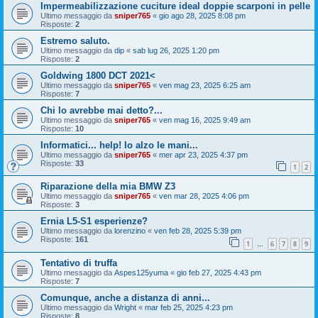
Impermeabilizzazione cuciture ideal doppie scarponi in pelle
Ultimo messaggio da
sniper765
«
gio ago 28, 2025 8:08 pm
Risposte:
2
Estremo saluto.
Ultimo messaggio da
dip
«
sab lug 26, 2025 1:20 pm
Risposte:
2
Goldwing 1800 DCT 2021<
Ultimo messaggio da
sniper765
«
ven mag 23, 2025 6:25 am
Risposte:
7
Chi lo avrebbe mai detto?...
Ultimo messaggio da
sniper765
«
ven mag 16, 2025 9:49 am
Risposte:
10
Informatici... help! Io alzo le mani...
Ultimo messaggio da
sniper765
«
mer apr 23, 2025 4:37 pm
Risposte:
33
1
2
Riparazione della mia BMW Z3
Ultimo messaggio da
sniper765
«
ven mar 28, 2025 4:06 pm
Risposte:
3
Ernia L5-S1 esperienze?
Ultimo messaggio da
lorenzino
«
ven feb 28, 2025 5:39 pm
Risposte:
161
1
6
7
8
9
…
Tentativo di truffa
Ultimo messaggio da
Aspes125yuma
«
gio feb 27, 2025 4:43 pm
Risposte:
7
Comunque, anche a distanza di anni...
Ultimo messaggio da
Wright
«
mar feb 25, 2025 4:23 pm
Risposte:
8