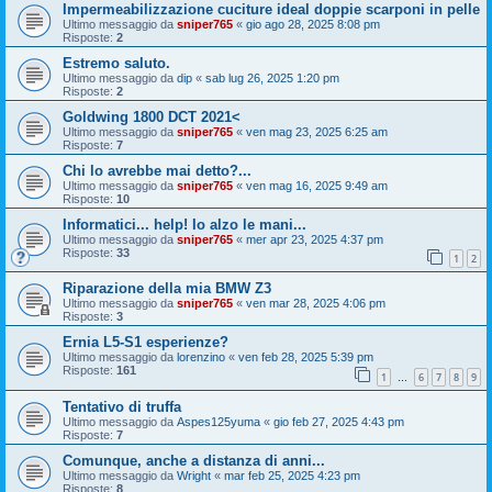
Impermeabilizzazione cuciture ideal doppie scarponi in pelle
Ultimo messaggio da
sniper765
«
gio ago 28, 2025 8:08 pm
Risposte:
2
Estremo saluto.
Ultimo messaggio da
dip
«
sab lug 26, 2025 1:20 pm
Risposte:
2
Goldwing 1800 DCT 2021<
Ultimo messaggio da
sniper765
«
ven mag 23, 2025 6:25 am
Risposte:
7
Chi lo avrebbe mai detto?...
Ultimo messaggio da
sniper765
«
ven mag 16, 2025 9:49 am
Risposte:
10
Informatici... help! Io alzo le mani...
Ultimo messaggio da
sniper765
«
mer apr 23, 2025 4:37 pm
Risposte:
33
1
2
Riparazione della mia BMW Z3
Ultimo messaggio da
sniper765
«
ven mar 28, 2025 4:06 pm
Risposte:
3
Ernia L5-S1 esperienze?
Ultimo messaggio da
lorenzino
«
ven feb 28, 2025 5:39 pm
Risposte:
161
1
6
7
8
9
…
Tentativo di truffa
Ultimo messaggio da
Aspes125yuma
«
gio feb 27, 2025 4:43 pm
Risposte:
7
Comunque, anche a distanza di anni...
Ultimo messaggio da
Wright
«
mar feb 25, 2025 4:23 pm
Risposte:
8