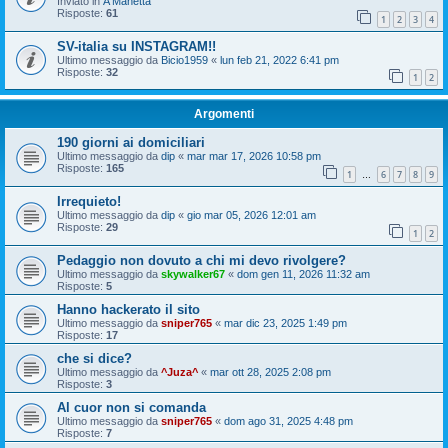
Inviato in
A Manetta
Risposte:
61
1
2
3
4
SV-italia su INSTAGRAM!!
Ultimo messaggio da
Bicio1959
«
lun feb 21, 2022 6:41 pm
Risposte:
32
1
2
Argomenti
190 giorni ai domiciliari
Ultimo messaggio da
dip
«
mar mar 17, 2026 10:58 pm
Risposte:
165
1
6
7
8
9
…
Irrequieto!
Ultimo messaggio da
dip
«
gio mar 05, 2026 12:01 am
Risposte:
29
1
2
Pedaggio non dovuto a chi mi devo rivolgere?
Ultimo messaggio da
skywalker67
«
dom gen 11, 2026 11:32 am
Risposte:
5
Hanno hackerato il sito
Ultimo messaggio da
sniper765
«
mar dic 23, 2025 1:49 pm
Risposte:
17
che si dice?
Ultimo messaggio da
^Juza^
«
mar ott 28, 2025 2:08 pm
Risposte:
3
Al cuor non si comanda
Ultimo messaggio da
sniper765
«
dom ago 31, 2025 4:48 pm
Risposte:
7