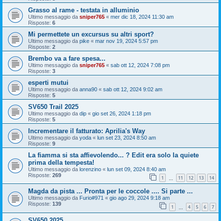
Grasso al rame - testata in alluminio
Ultimo messaggio da
sniper765
«
mer dic 18, 2024 11:30 am
Risposte:
6
Mi permettete un excursus su altri sport?
Ultimo messaggio da
pike
«
mar nov 19, 2024 5:57 pm
Risposte:
2
Brembo va a fare spesa...
Ultimo messaggio da
sniper765
«
sab ott 12, 2024 7:08 pm
Risposte:
3
esperti mutui
Ultimo messaggio da
anna90
«
sab ott 12, 2024 9:02 am
Risposte:
5
SV650 Trail 2025
Ultimo messaggio da
dip
«
gio set 26, 2024 1:18 pm
Risposte:
5
Incrementare il fatturato: Aprilia's Way
Ultimo messaggio da
yoda
«
lun set 23, 2024 8:50 am
Risposte:
9
La fiamma si sta affievolendo... ? Edit era solo la quiete
prima della tempesta!
Ultimo messaggio da
lorenzino
«
lun set 09, 2024 8:40 am
Risposte:
269
1
11
12
13
14
…
Magda da pista ... Pronta per le coccole .... Si parte ...
Ultimo messaggio da
Furio#971
«
gio ago 29, 2024 9:18 am
Risposte:
139
1
4
5
6
7
…
SV650 2025