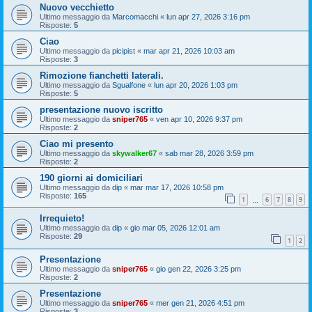
Nuovo vecchietto
Ultimo messaggio da
Marcomacchi
«
lun apr 27, 2026 3:16 pm
Risposte:
5
Ciao
Ultimo messaggio da
picipist
«
mar apr 21, 2026 10:03 am
Risposte:
3
Rimozione fianchetti laterali.
Ultimo messaggio da
Sgualfone
«
lun apr 20, 2026 1:03 pm
Risposte:
5
presentazione nuovo iscritto
Ultimo messaggio da
sniper765
«
ven apr 10, 2026 9:37 pm
Risposte:
2
Ciao mi presento
Ultimo messaggio da
skywalker67
«
sab mar 28, 2026 3:59 pm
Risposte:
2
190 giorni ai domiciliari
Ultimo messaggio da
dip
«
mar mar 17, 2026 10:58 pm
Risposte:
165
1
6
7
8
9
…
Irrequieto!
Ultimo messaggio da
dip
«
gio mar 05, 2026 12:01 am
Risposte:
29
1
2
Presentazione
Ultimo messaggio da
sniper765
«
gio gen 22, 2026 3:25 pm
Risposte:
2
Presentazione
Ultimo messaggio da
sniper765
«
mer gen 21, 2026 4:51 pm
Risposte:
3