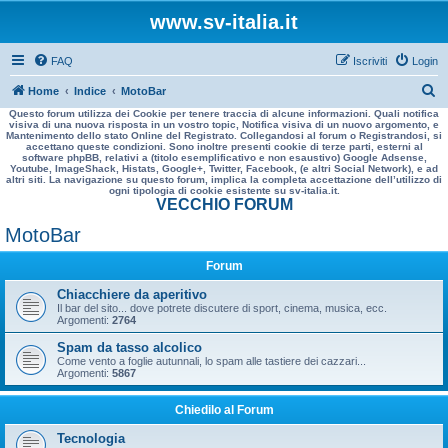
www.sv-italia.it
FAQ
Iscriviti
Login
C
Home
Indice
MotoBar
Questo forum utilizza dei Cookie per tenere traccia di alcune informazioni. Quali notifica
e
visiva di una nuova risposta in un vostro topic, Notifica visiva di un nuovo argomento, e
Mantenimento dello stato Online del Registrato. Collegandosi al forum o Registrandosi, si
r
accettano queste condizioni. Sono inoltre presenti cookie di terze parti, esterni al
software phpBB, relativi a (titolo esemplificativo e non esaustivo) Google Adsense,
c
Youtube, ImageShack, Histats, Google+, Twitter, Facebook, (e altri Social Network), e ad
altri siti. La navigazione su questo forum, implica la completa accettazione dell’utilizzo di
a
ogni tipologia di cookie esistente su sv-italia.it.
VECCHIO FORUM
MotoBar
Forum
Chiacchiere da aperitivo
Il bar del sito... dove potrete discutere di sport, cinema, musica, ecc.
Argomenti:
2764
Spam da tasso alcolico
Come vento a foglie autunnali, lo spam alle tastiere dei cazzari...
Argomenti:
5867
Chiedilo al Forum
Tecnologia