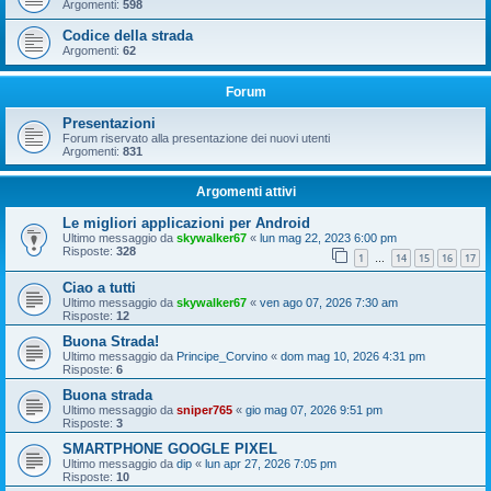
Argomenti:
598
Codice della strada
Argomenti:
62
Forum
Presentazioni
Forum riservato alla presentazione dei nuovi utenti
Argomenti:
831
Argomenti attivi
Le migliori applicazioni per Android
Ultimo messaggio da
skywalker67
«
lun mag 22, 2023 6:00 pm
Risposte:
328
1
14
15
16
17
…
Ciao a tutti
Ultimo messaggio da
skywalker67
«
ven ago 07, 2026 7:30 am
Risposte:
12
Buona Strada!
Ultimo messaggio da
Principe_Corvino
«
dom mag 10, 2026 4:31 pm
Risposte:
6
Buona strada
Ultimo messaggio da
sniper765
«
gio mag 07, 2026 9:51 pm
Risposte:
3
SMARTPHONE GOOGLE PIXEL
Ultimo messaggio da
dip
«
lun apr 27, 2026 7:05 pm
Risposte:
10