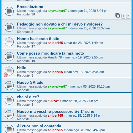
Presentazione
Ultimo messaggio da
skywalker67
«
dom gen 11, 2026 6:04 pm
Risposte:
30
1
2
Pedaggio non dovuto a chi mi devo rivolgere?
Ultimo messaggio da
skywalker67
«
dom gen 11, 2026 11:32 am
Risposte:
5
Hanno hackerato il sito
Ultimo messaggio da
sniper765
«
mar dic 23, 2025 1:49 pm
Risposte:
17
Come posso modificare la mia moto
Ultimo messaggio da
Raistlin78
«
mer nov 19, 2025 9:55 pm
Risposte:
19
Hello!
Ultimo messaggio da
sniper765
«
sab nov 15, 2025 8:34 am
Risposte:
3
Nuovo SVitato
Ultimo messaggio da
skywalker67
«
mer nov 05, 2025 10:16 pm
Risposte:
5
che si dice?
Ultimo messaggio da
^Juza^
«
mar ott 28, 2025 2:08 pm
Risposte:
3
Nuovo ma vecchio possessore Sv 1° serie
Ultimo messaggio da
sniper765
«
mer ott 15, 2025 6:14 pm
Risposte:
6
Al cuor non si comanda
Ultimo messaggio da
sniper765
«
dom ago 31, 2025 4:48 pm