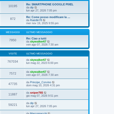
o
l
m
t
Re: SMARTPHONE GOOGLE PIXEL
10195
e
V
i
da
dip
s
e
m
lun apr 27, 2026 7:05 pm
s
d
o
a
i
m
Re: Come posso modificare la …
872
g
u
e
V
da
Raistlin78
g
l
s
e
mer nov 19, 2025 9:55 pm
i
t
s
d
o
i
a
i
m
g
u
MESSAGGI
ULTIMO MESSAGGIO
o
g
l
m
i
t
Re: Ciao a tutti
7950
e
o
i
V
da
skywalker67
s
m
e
ven ago 07, 2026 7:30 am
s
o
d
a
m
i
g
e
u
VISITE
ULTIMO MESSAGGIO
g
s
l
i
s
t
da
skywalker67
767034
o
a
i
lun mag 22, 2023 6:00 pm
g
m
g
o
da
skywalker67
i
m
7572
ven ago 07, 2026 7:30 am
o
e
s
s
da
Principe_Corvino
47735
a
dom mag 10, 2026 4:31 pm
g
g
da
sniper765
i
11887
gio mag 07, 2026 9:51 pm
o
da
dip
59221
lun apr 27, 2026 7:05 pm
da
Marcomacchi