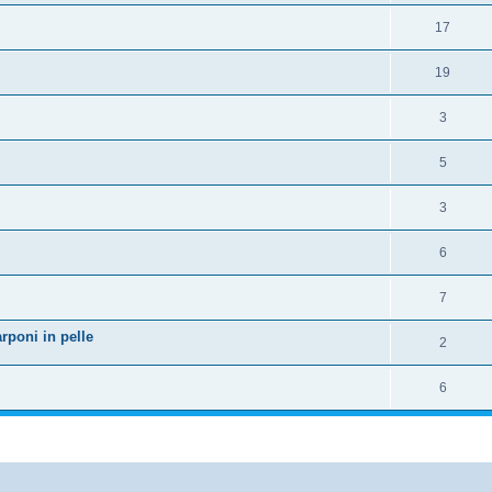
17
19
3
5
3
6
7
rponi in pelle
2
6