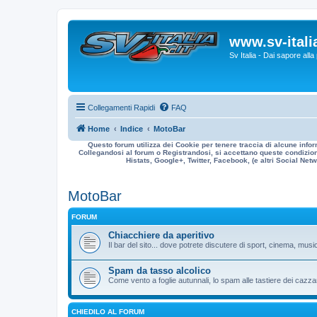
www.sv-italia
Sv Italia - Dai sapore all
Collegamenti Rapidi
FAQ
Home
Indice
MotoBar
Questo forum utilizza dei Cookie per tenere traccia di alcune infor
Collegandosi al forum o Registrandosi, si accettano queste condizioni
Histats, Google+, Twitter, Facebook, (e altri Social Netwo
MotoBar
FORUM
Chiacchiere da aperitivo
Il bar del sito... dove potrete discutere di sport, cinema, musi
Spam da tasso alcolico
Come vento a foglie autunnali, lo spam alle tastiere dei cazzar
CHIEDILO AL FORUM