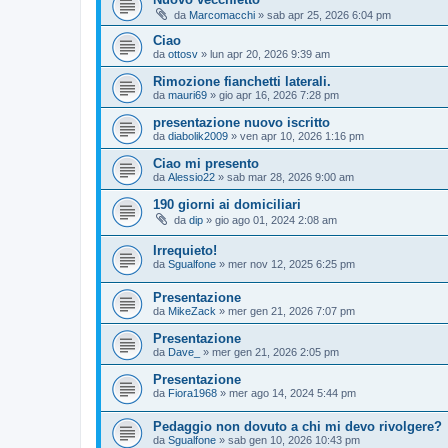
da
Marcomacchi
» sab apr 25, 2026 6:04 pm
Ciao
da
ottosv
» lun apr 20, 2026 9:39 am
Rimozione fianchetti laterali.
da
mauri69
» gio apr 16, 2026 7:28 pm
presentazione nuovo iscritto
da
diabolik2009
» ven apr 10, 2026 1:16 pm
Ciao mi presento
da
Alessio22
» sab mar 28, 2026 9:00 am
190 giorni ai domiciliari
da
dip
» gio ago 01, 2024 2:08 am
Irrequieto!
da
Sgualfone
» mer nov 12, 2025 6:25 pm
Presentazione
da
MikeZack
» mer gen 21, 2026 7:07 pm
Presentazione
da
Dave_
» mer gen 21, 2026 2:05 pm
Presentazione
da
Fiora1968
» mer ago 14, 2024 5:44 pm
Pedaggio non dovuto a chi mi devo rivolgere?
da
Sgualfone
» sab gen 10, 2026 10:43 pm