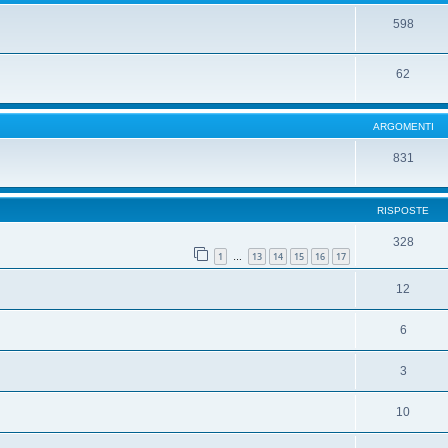
598
62
ARGOMENTI
831
RISPOSTE
328
1
13
14
15
16
17
…
12
6
3
10