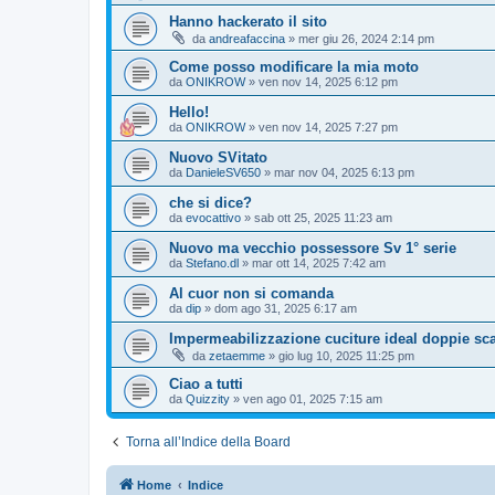
Hanno hackerato il sito
da
andreafaccina
» mer giu 26, 2024 2:14 pm
Come posso modificare la mia moto
da
ONIKROW
» ven nov 14, 2025 6:12 pm
Hello!
da
ONIKROW
» ven nov 14, 2025 7:27 pm
Nuovo SVitato
da
DanieleSV650
» mar nov 04, 2025 6:13 pm
che si dice?
da
evocattivo
» sab ott 25, 2025 11:23 am
Nuovo ma vecchio possessore Sv 1° serie
da
Stefano.dl
» mar ott 14, 2025 7:42 am
Al cuor non si comanda
da
dip
» dom ago 31, 2025 6:17 am
Impermeabilizzazione cuciture ideal doppie sca
da
zetaemme
» gio lug 10, 2025 11:25 pm
Ciao a tutti
da
Quizzity
» ven ago 01, 2025 7:15 am
Torna all’Indice della Board
Home
Indice