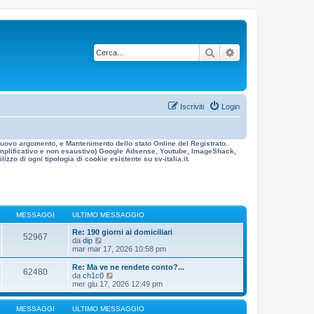
Cerca
Ricerca avanzata
Iscriviti
Login
n nuovo argomento, e Mantenimento dello stato Online del Registrato.
 esemplificativo e non esaustivo) Google Adsense, Youtube, ImageShack,
izzo di ogni tipologia di cookie esistente su sv-italia.it.
MESSAGGI
ULTIMO MESSAGGIO
Re: 190 giorni ai domiciliari
52967
V
da
dip
e
mar mar 17, 2026 10:58 pm
d
i
Re: Ma ve ne rendete conto?...
62480
u
V
da
ch1c0
l
e
mer giu 17, 2026 12:49 pm
t
d
i
i
m
u
MESSAGGI
ULTIMO MESSAGGIO