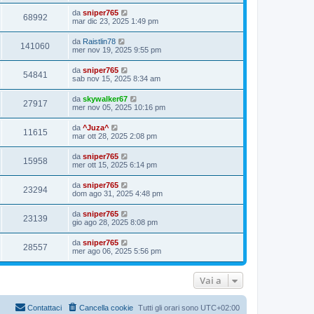
da
sniper765
68992
mar dic 23, 2025 1:49 pm
da
Raistlin78
141060
mer nov 19, 2025 9:55 pm
da
sniper765
54841
sab nov 15, 2025 8:34 am
da
skywalker67
27917
mer nov 05, 2025 10:16 pm
da
^Juza^
11615
mar ott 28, 2025 2:08 pm
da
sniper765
15958
mer ott 15, 2025 6:14 pm
da
sniper765
23294
dom ago 31, 2025 4:48 pm
da
sniper765
23139
gio ago 28, 2025 8:08 pm
da
sniper765
28557
mer ago 06, 2025 5:56 pm
Vai a
Contattaci
Cancella cookie
Tutti gli orari sono
UTC+02:00