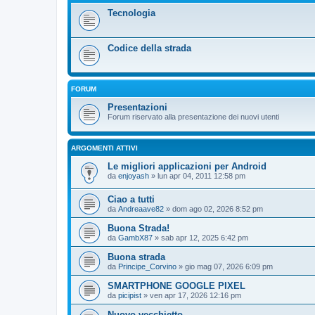
Tecnologia
Codice della strada
FORUM
Presentazioni
Forum riservato alla presentazione dei nuovi utenti
ARGOMENTI ATTIVI
Le migliori applicazioni per Android
da
enjoyash
» lun apr 04, 2011 12:58 pm
Ciao a tutti
da
Andreaave82
» dom ago 02, 2026 8:52 pm
Buona Strada!
da
GambX87
» sab apr 12, 2025 6:42 pm
Buona strada
da
Principe_Corvino
» gio mag 07, 2026 6:09 pm
SMARTPHONE GOOGLE PIXEL
da
picipist
» ven apr 17, 2026 12:16 pm
Nuovo vecchietto