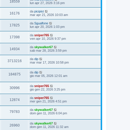
18559
lun apr 27, 2026 3:16 pm
da
picipist
16176
mar apr 21, 2026 10:03 am
da
Sgualfone
17825
lun apr 20, 2026 1:03 pm
da
sniper765
17398
ven apr 10, 2026 9:37 pm
da
skywalker67
14934
sab mar 28, 2026 3:59 pm
da
dip
3713216
mar mar 17, 2026 10:58 pm
da
dip
184875
gio mar 05, 2026 12:01 am
da
sniper765
30996
gio gen 22, 2026 3:25 pm
da
sniper765
12874
mer gen 21, 2026 4:51 pm
da
skywalker67
79783
dom gen 11, 2026 6:04 pm
da
skywalker67
26960
dom gen 11, 2026 11:32 am