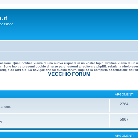
.it
a passione
mazioni. Quali notifica visiva di una nuova risposta in un vostro topic, Notifica visiva di u
. Sono inoltre presenti cookie di terze parti, esterni al software phpBB, relativi a (titolo
rk), e ad altri siti. La navigazione su questo forum, implica la completa accettazione dell’util
VECCHIO FORUM
ARGOMENTI
2764
ca, ecc.
5867
i...
ARGOMENTI