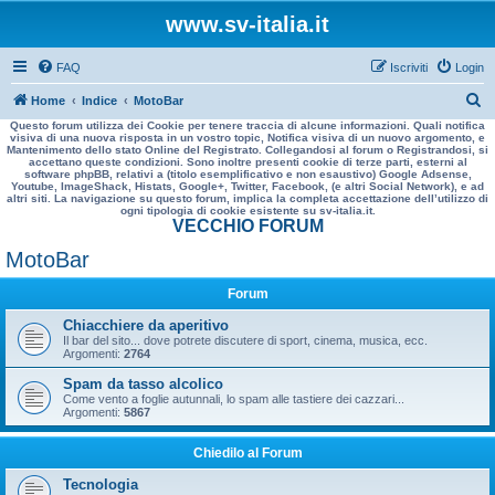
www.sv-italia.it
FAQ
Iscriviti
Login
C
Home
Indice
MotoBar
Questo forum utilizza dei Cookie per tenere traccia di alcune informazioni. Quali notifica
e
visiva di una nuova risposta in un vostro topic, Notifica visiva di un nuovo argomento, e
Mantenimento dello stato Online del Registrato. Collegandosi al forum o Registrandosi, si
r
accettano queste condizioni. Sono inoltre presenti cookie di terze parti, esterni al
software phpBB, relativi a (titolo esemplificativo e non esaustivo) Google Adsense,
c
Youtube, ImageShack, Histats, Google+, Twitter, Facebook, (e altri Social Network), e ad
altri siti. La navigazione su questo forum, implica la completa accettazione dell’utilizzo di
a
ogni tipologia di cookie esistente su sv-italia.it.
VECCHIO FORUM
MotoBar
Forum
Chiacchiere da aperitivo
Il bar del sito... dove potrete discutere di sport, cinema, musica, ecc.
Argomenti:
2764
Spam da tasso alcolico
Come vento a foglie autunnali, lo spam alle tastiere dei cazzari...
Argomenti:
5867
Chiedilo al Forum
Tecnologia