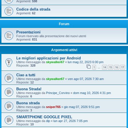
Argomenti:
598
Codice della strada
Argomenti:
62
Forum
Presentazioni
Forum riservato alla presentazione dei nuovi utenti
Argomenti:
831
Argomenti attivi
Le migliori applicazioni per Android
Ultimo messaggio da
skywalker67
«
lun mag 22, 2023 6:00 pm
Risposte:
328
1
14
15
16
17
…
Ciao a tutti
Ultimo messaggio da
skywalker67
«
ven ago 07, 2026 7:30 am
Risposte:
12
Buona Strada!
Ultimo messaggio da
Principe_Corvino
«
dom mag 10, 2026 4:31 pm
Risposte:
6
Buona strada
Ultimo messaggio da
sniper765
«
gio mag 07, 2026 9:51 pm
Risposte:
3
SMARTPHONE GOOGLE PIXEL
Ultimo messaggio da
dip
«
lun apr 27, 2026 7:05 pm
Risposte:
10