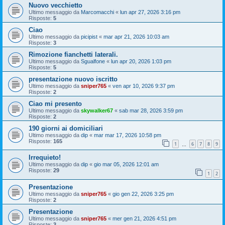
Nuovo vecchietto
Ultimo messaggio da
Marcomacchi
«
lun apr 27, 2026 3:16 pm
Risposte:
5
Ciao
Ultimo messaggio da
picipist
«
mar apr 21, 2026 10:03 am
Risposte:
3
Rimozione fianchetti laterali.
Ultimo messaggio da
Sgualfone
«
lun apr 20, 2026 1:03 pm
Risposte:
5
presentazione nuovo iscritto
Ultimo messaggio da
sniper765
«
ven apr 10, 2026 9:37 pm
Risposte:
2
Ciao mi presento
Ultimo messaggio da
skywalker67
«
sab mar 28, 2026 3:59 pm
Risposte:
2
190 giorni ai domiciliari
Ultimo messaggio da
dip
«
mar mar 17, 2026 10:58 pm
Risposte:
165
1
6
7
8
9
…
Irrequieto!
Ultimo messaggio da
dip
«
gio mar 05, 2026 12:01 am
Risposte:
29
1
2
Presentazione
Ultimo messaggio da
sniper765
«
gio gen 22, 2026 3:25 pm
Risposte:
2
Presentazione
Ultimo messaggio da
sniper765
«
mer gen 21, 2026 4:51 pm
Risposte:
3