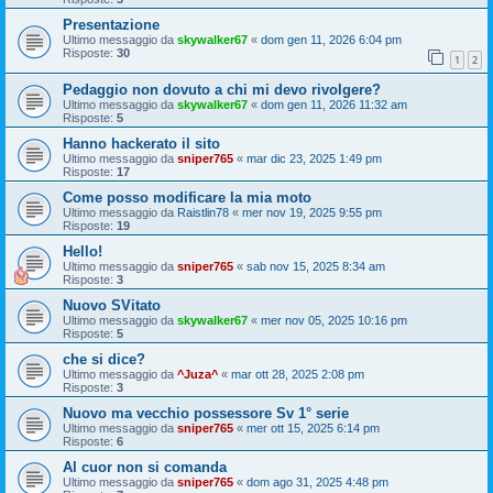
Presentazione
Ultimo messaggio da
skywalker67
«
dom gen 11, 2026 6:04 pm
Risposte:
30
1
2
Pedaggio non dovuto a chi mi devo rivolgere?
Ultimo messaggio da
skywalker67
«
dom gen 11, 2026 11:32 am
Risposte:
5
Hanno hackerato il sito
Ultimo messaggio da
sniper765
«
mar dic 23, 2025 1:49 pm
Risposte:
17
Come posso modificare la mia moto
Ultimo messaggio da
Raistlin78
«
mer nov 19, 2025 9:55 pm
Risposte:
19
Hello!
Ultimo messaggio da
sniper765
«
sab nov 15, 2025 8:34 am
Risposte:
3
Nuovo SVitato
Ultimo messaggio da
skywalker67
«
mer nov 05, 2025 10:16 pm
Risposte:
5
che si dice?
Ultimo messaggio da
^Juza^
«
mar ott 28, 2025 2:08 pm
Risposte:
3
Nuovo ma vecchio possessore Sv 1° serie
Ultimo messaggio da
sniper765
«
mer ott 15, 2025 6:14 pm
Risposte:
6
Al cuor non si comanda
Ultimo messaggio da
sniper765
«
dom ago 31, 2025 4:48 pm