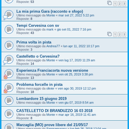
Risposte:
53
1
2
3
La mia prima Gara (racconto e sfogo)
Ultimo messaggio da
Monte
«
mar set 27, 2022 5:22 pm
Risposte:
8
Tempi Cervesina con sv
Ultimo messaggio da
mark
«
gio set 01, 2022 7:16 pm
Risposte:
43
1
2
3
Prima volta in pista
Ultimo messaggio da
Andrea77
«
lun apr 11, 2022 10:17 pm
Risposte:
3
Castelletto o Cervesina?
Ultimo messaggio da
Monte
«
ven lug 17, 2020 11:29 am
Risposte:
14
Esperienza Franciacorta nuova versione
Ultimo messaggio da
Monte
«
ven ott 25, 2019 3:38 pm
Risposte:
13
Problema forcelle in pista
Ultimo messaggio da
olivier
«
ven ago 30, 2019 12:12 pm
Risposte:
18
Lombardore 15 giugno 2019
Ultimo messaggio da
Monte
«
ven giu 07, 2019 8:54 am
CASTELLETTO DI BRANDUZZO 16 03 2018
Ultimo messaggio da
Monte
«
mar apr 16, 2019 11:41 am
Risposte:
8
Marzaglia (MO) prove libere del 21/05/17
Ultimo messaggio da
Sanguepurosv
«
lun feb 26, 2018 12:04 am