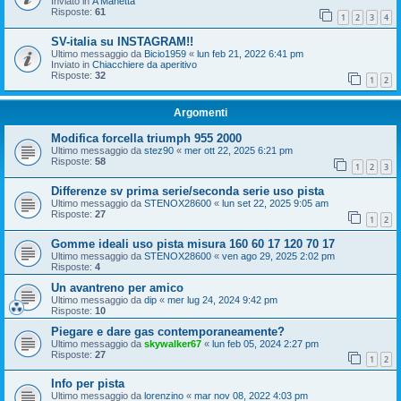
Inviato in
A Manetta
Risposte:
61
1
2
3
4
SV-italia su INSTAGRAM!!
Ultimo messaggio da
Bicio1959
«
lun feb 21, 2022 6:41 pm
Inviato in
Chiacchiere da aperitivo
Risposte:
32
1
2
Argomenti
Modifica forcella triumph 955 2000
Ultimo messaggio da
stez90
«
mer ott 22, 2025 6:21 pm
Risposte:
58
1
2
3
Differenze sv prima serie/seconda serie uso pista
Ultimo messaggio da
STENOX28600
«
lun set 22, 2025 9:05 am
Risposte:
27
1
2
Gomme ideali uso pista misura 160 60 17 120 70 17
Ultimo messaggio da
STENOX28600
«
ven ago 29, 2025 2:02 pm
Risposte:
4
Un avantreno per amico
Ultimo messaggio da
dip
«
mer lug 24, 2024 9:42 pm
Risposte:
10
Piegare e dare gas contemporaneamente?
Ultimo messaggio da
skywalker67
«
lun feb 05, 2024 2:27 pm
Risposte:
27
1
2
Info per pista
Ultimo messaggio da
lorenzino
«
mar nov 08, 2022 4:03 pm