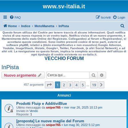
www.sv-italia.it
FAQ
Iscriviti
Login
C
Home
Indice
MotoManetta
InPista
Questo forum utilizza dei Cookie per tenere traccia di alcune informazioni. Quali notifica
e
visiva di una nuova risposta in un vostro topic, Notifica visiva di un nuovo argomento, e
Mantenimento dello stato Online del Registrato. Collegandosi al forum o Registrandosi, si
r
accettano queste condizioni. Sono inoltre presenti cookie di terze parti, esterni al
software phpBB, relativi a (titolo esemplificativo e non esaustivo) Google Adsense,
c
Youtube, ImageShack, Histats, Google+, Twitter, Facebook, (e altri Social Network), e ad
altri siti. La navigazione su questo forum, implica la completa accettazione dell’utilizzo di
a
ogni tipologia di cookie esistente su sv-italia.it.
VECCHIO FORUM
InPista
Cerca
Ricerca avan
Nuovo argomento
Pagina
1
di
19
1
2
3
4
5
19
Prossimo
457 argomenti
…
Annunci
Prodotti Fluip e AdditiviBlue
Ultimo messaggio da
sniper765
«
mer mar 26, 2025 10:13 pm
Inviato in
Vendo
Risposte:
1
[proposta] Le nuove maglie del Forum
Ultimo messaggio da
sniper765
«
lun mag 30, 2022 5:12 pm