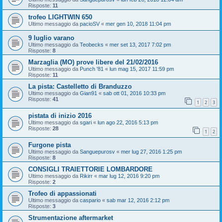
Risposte:
11
trofeo LIGHTWIN 650
Ultimo messaggio da
pacioSV
«
mer gen 10, 2018 11:04 pm
9 luglio varano
Ultimo messaggio da
Teobecks
«
mer set 13, 2017 7:02 pm
Risposte:
8
Marzaglia (MO) prove libere del 21/02/2016
Ultimo messaggio da
Punch '81
«
lun mag 15, 2017 11:59 pm
Risposte:
11
La pista: Castelletto di Branduzzo
Ultimo messaggio da
Gian91
«
sab ott 01, 2016 10:33 pm
Risposte:
41
1
2
3
pistata di inizio 2016
Ultimo messaggio da
sgari
«
lun ago 22, 2016 5:13 pm
Risposte:
28
1
2
Furgone pista
Ultimo messaggio da
Sanguepurosv
«
mer lug 27, 2016 1:25 pm
Risposte:
8
CONSIGLI TRAIETTORIE LOMBARDORE
Ultimo messaggio da
Rikirr
«
mar lug 12, 2016 9:20 pm
Risposte:
2
Trofeo di appassionati
Ultimo messaggio da
caspario
«
sab mar 12, 2016 2:12 pm
Risposte:
3
Strumentazione aftermarket