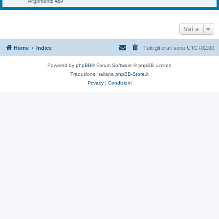
Argomenti:
457
Vai a
Home
Indice
Tutti gli orari sono
UTC+02:00
Powered by
phpBB
® Forum Software © phpBB Limited
Traduzione Italiana
phpBB-Store.it
Privacy
|
Condizioni