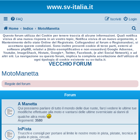
www.sv-italia.it
FAQ
Iscriviti
Login
C
Home
Indice
MotoManetta
Questo forum utilizza dei Cookie per tenere traccia di alcune informazioni. Quali notifica
e
visiva di una nuova risposta in un vostro topic, Notifica visiva di un nuovo argomento, e
Mantenimento dello stato Online del Registrato. Collegandosi al forum o Registrandosi, si
r
accettano queste condizioni. Sono inoltre presenti cookie di terze parti, esterni al
software phpBB, relativi a (titolo esemplificativo e non esaustivo) Google Adsense,
c
Youtube, ImageShack, Histats, Google+, Twitter, Facebook, (e altri Social Network), e ad
altri siti. La navigazione su questo forum, implica la completa accettazione dell’utilizzo di
a
ogni tipologia di cookie esistente su sv-italia.it.
VECCHIO FORUM
MotoManetta
Regole del forum
Forum
A Manetta
Qui possiamo parlare di tutto il mondo delle due ruote, farci vedere le ultime tue
modifiche effettuate alla moto e vantarsi delle ultime sverniciate ai danni di
qualche altra moto
Argomenti:
3580
InPista
Trucchi e consigli per portare al limite le nostre moto in pista, pistate, tecnica di
guida in pista, circuiti.