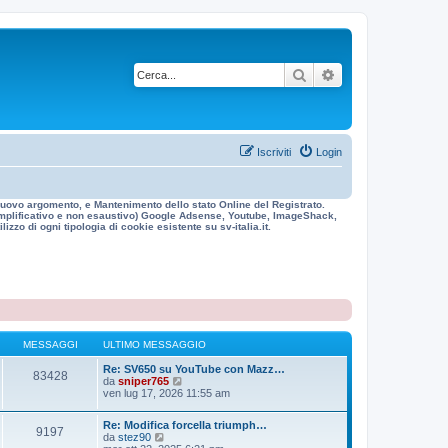
Cerca
Ricerca avanzata
Iscriviti
Login
n nuovo argomento, e Mantenimento dello stato Online del Registrato.
 esemplificativo e non esaustivo) Google Adsense, Youtube, ImageShack,
izzo di ogni tipologia di cookie esistente su sv-italia.it.
MESSAGGI
ULTIMO MESSAGGIO
Re: SV650 su YouTube con Mazz…
83428
V
da
sniper765
e
ven lug 17, 2026 11:55 am
d
i
Re: Modifica forcella triumph…
u
9197
V
da
stez90
l