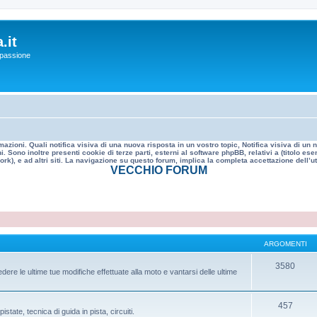
.it
a passione
mazioni. Quali notifica visiva di una nuova risposta in un vostro topic, Notifica visiva di u
. Sono inoltre presenti cookie di terze parti, esterni al software phpBB, relativi a (titolo
rk), e ad altri siti. La navigazione su questo forum, implica la completa accettazione dell’util
VECCHIO FORUM
ARGOMENTI
3580
dere le ultime tue modifiche effettuate alla moto e vantarsi delle ultime
457
istate, tecnica di guida in pista, circuiti.