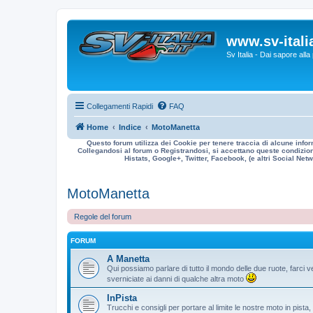
www.sv-italia
Sv Italia - Dai sapore all
Collegamenti Rapidi
FAQ
Home
Indice
MotoManetta
Questo forum utilizza dei Cookie per tenere traccia di alcune infor
Collegandosi al forum o Registrandosi, si accettano queste condizioni
Histats, Google+, Twitter, Facebook, (e altri Social Netwo
MotoManetta
Regole del forum
FORUM
A Manetta
Qui possiamo parlare di tutto il mondo delle due ruote, farci ve
sverniciate ai danni di qualche altra moto
InPista
Trucchi e consigli per portare al limite le nostre moto in pista, p