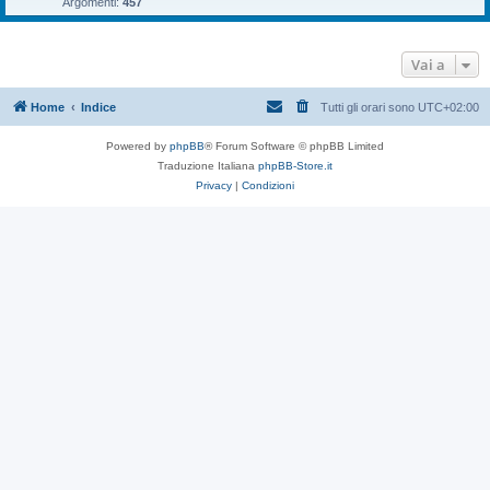
Argomenti:
457
Vai a
Home
Indice
Tutti gli orari sono
UTC+02:00
Powered by
phpBB
® Forum Software © phpBB Limited
Traduzione Italiana
phpBB-Store.it
Privacy
|
Condizioni