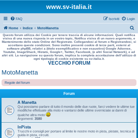
www.sv-italia.it
FAQ
Iscriviti
Login
C
Home
Indice
MotoManetta
Questo forum utilizza dei Cookie per tenere traccia di alcune informazioni. Quali notifica
e
visiva di una nuova risposta in un vostro topic, Notifica visiva di un nuovo argomento, e
Mantenimento dello stato Online del Registrato. Collegandosi al forum o Registrandosi, si
r
accettano queste condizioni. Sono inoltre presenti cookie di terze parti, esterni al
software phpBB, relativi a (titolo esemplificativo e non esaustivo) Google Adsense,
c
Youtube, ImageShack, Histats, Google+, Twitter, Facebook, (e altri Social Network), e ad
altri siti. La navigazione su questo forum, implica la completa accettazione dell’utilizzo di
a
ogni tipologia di cookie esistente su sv-italia.it.
VECCHIO FORUM
MotoManetta
Regole del forum
Forum
A Manetta
Qui possiamo parlare di tutto il mondo delle due ruote, farci vedere le ultime tue
modifiche effettuate alla moto e vantarsi delle ultime sverniciate ai danni di
qualche altra moto
Argomenti:
3580
InPista
Trucchi e consigli per portare al limite le nostre moto in pista, pistate, tecnica di
guida in pista, circuiti.