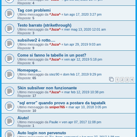
Risposte:
4
Tag con problemi
Ultimo messaggio da
^Juza^
«
lun ago 17, 2020 3:27 pm
Risposte:
5
Testo barrato (strikethrough)
Ultimo messaggio da
^Juza^
«
mer mag 13, 2020 12:01 am
Risposte:
3
subsilver2 è rotto....
Ultimo messaggio da
^Juza^
«
lun apr 29, 2019 9:03 am
Risposte:
9
Come si fanno le tabelle in un post?
Ultimo messaggio da
^Juza^
«
ven apr 12, 2019 5:18 pm
Risposte:
6
Homepage...
Ultimo messaggio da
stez90
«
dom feb 17, 2019 9:29 pm
Risposte:
65
1
2
3
4
Skin subsilver non funzionante
Ultimo messaggio da
^Juza^
«
mar feb 12, 2019 10:38 pm
Risposte:
17
"sql error" quando provo a postare da tapatalk
Ultimo messaggio da
sniper765
«
mar apr 10, 2018 3:05 pm
Risposte:
10
Aiuto!
Ultimo messaggio da
Paulie
«
ven apr 07, 2017 11:08 pm
Risposte:
1
Auto login non pervenuto