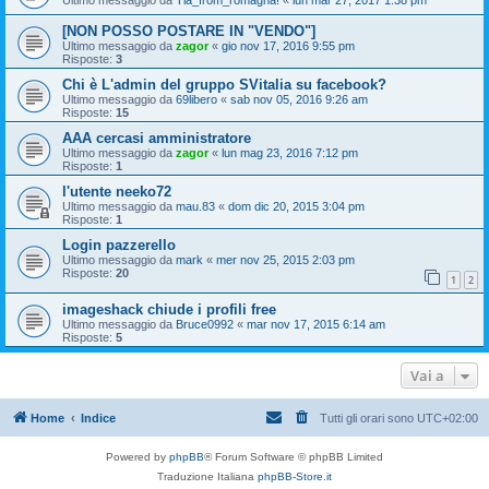
Ultimo messaggio da
Tia_from_romagna!
«
lun mar 27, 2017 1:38 pm
[NON POSSO POSTARE IN "VENDO"]
Ultimo messaggio da
zagor
«
gio nov 17, 2016 9:55 pm
Risposte:
3
Chi è L'admin del gruppo SVitalia su facebook?
Ultimo messaggio da
69libero
«
sab nov 05, 2016 9:26 am
Risposte:
15
AAA cercasi amministratore
Ultimo messaggio da
zagor
«
lun mag 23, 2016 7:12 pm
Risposte:
1
l'utente neeko72
Ultimo messaggio da
mau.83
«
dom dic 20, 2015 3:04 pm
Risposte:
1
Login pazzerello
Ultimo messaggio da
mark
«
mer nov 25, 2015 2:03 pm
Risposte:
20
1
2
imageshack chiude i profili free
Ultimo messaggio da
Bruce0992
«
mar nov 17, 2015 6:14 am
Risposte:
5
Vai a
Home
Indice
Tutti gli orari sono
UTC+02:00
Powered by
phpBB
® Forum Software © phpBB Limited
Traduzione Italiana
phpBB-Store.it