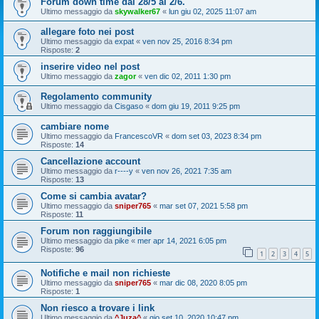
Forum down time dal 28/5 al 2/6.
Ultimo messaggio da
skywalker67
«
lun giu 02, 2025 11:07 am
allegare foto nei post
Ultimo messaggio da
expat
«
ven nov 25, 2016 8:34 pm
Risposte:
2
inserire video nel post
Ultimo messaggio da
zagor
«
ven dic 02, 2011 1:30 pm
Regolamento community
Ultimo messaggio da
Cisgaso
«
dom giu 19, 2011 9:25 pm
cambiare nome
Ultimo messaggio da
FrancescoVR
«
dom set 03, 2023 8:34 pm
Risposte:
14
Cancellazione account
Ultimo messaggio da
r----y
«
ven nov 26, 2021 7:35 am
Risposte:
13
Come si cambia avatar?
Ultimo messaggio da
sniper765
«
mar set 07, 2021 5:58 pm
Risposte:
11
Forum non raggiungibile
Ultimo messaggio da
pike
«
mer apr 14, 2021 6:05 pm
Risposte:
96
1
2
3
4
5
Notifiche e mail non richieste
Ultimo messaggio da
sniper765
«
mar dic 08, 2020 8:05 pm
Risposte:
1
Non riesco a trovare i link
Ultimo messaggio da
^Juza^
«
gio set 10, 2020 10:47 pm