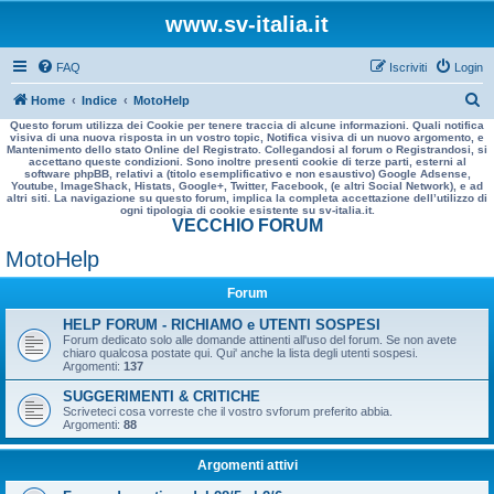
www.sv-italia.it
FAQ
Iscriviti
Login
C
Home
Indice
MotoHelp
Questo forum utilizza dei Cookie per tenere traccia di alcune informazioni. Quali notifica
e
visiva di una nuova risposta in un vostro topic, Notifica visiva di un nuovo argomento, e
Mantenimento dello stato Online del Registrato. Collegandosi al forum o Registrandosi, si
r
accettano queste condizioni. Sono inoltre presenti cookie di terze parti, esterni al
software phpBB, relativi a (titolo esemplificativo e non esaustivo) Google Adsense,
c
Youtube, ImageShack, Histats, Google+, Twitter, Facebook, (e altri Social Network), e ad
altri siti. La navigazione su questo forum, implica la completa accettazione dell’utilizzo di
a
ogni tipologia di cookie esistente su sv-italia.it.
VECCHIO FORUM
MotoHelp
Forum
HELP FORUM - RICHIAMO e UTENTI SOSPESI
Forum dedicato solo alle domande attinenti all'uso del forum. Se non avete
chiaro qualcosa postate qui. Qui' anche la lista degli utenti sospesi.
Argomenti:
137
SUGGERIMENTI & CRITICHE
Scriveteci cosa vorreste che il vostro svforum preferito abbia.
Argomenti:
88
Argomenti attivi