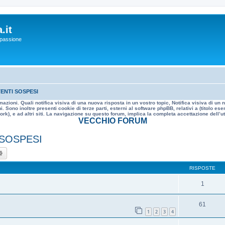
.it
a passione
ENTI SOSPESI
mazioni. Quali notifica visiva di una nuova risposta in un vostro topic, Notifica visiva di u
. Sono inoltre presenti cookie di terze parti, esterni al software phpBB, relativi a (titolo
rk), e ad altri siti. La navigazione su questo forum, implica la completa accettazione dell’util
VECCHIO FORUM
 SOSPESI
ca
Ricerca avanzata
RISPOSTE
1
61
1
2
3
4