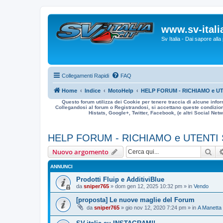
www.sv-italia
Sv Italia - Dai sapore all
Collegamenti Rapidi
FAQ
Home
Indice
MotoHelp
HELP FORUM - RICHIAMO e UT
Questo forum utilizza dei Cookie per tenere traccia di alcune infor
Collegandosi al forum o Registrandosi, si accettano queste condizioni
Histats, Google+, Twitter, Facebook, (e altri Social Netwo
HELP FORUM - RICHIAMO e UTENTI
Cer
Nuovo argomento
ANNUNCI
Prodotti Fluip e AdditiviBlue
da
sniper765
» dom gen 12, 2025 10:32 pm » in
Vendo
[proposta] Le nuove maglie del Forum
da
sniper765
» gio nov 12, 2020 7:24 pm » in
A Manetta