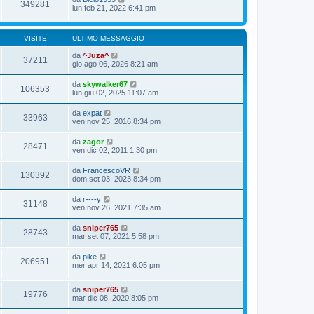
349281
lun feb 21, 2022 6:41 pm
VISITE
ULTIMO MESSAGGIO
da
^Juza^
37211
gio ago 06, 2026 8:21 am
da
skywalker67
106353
lun giu 02, 2025 11:07 am
da
expat
33963
ven nov 25, 2016 8:34 pm
da
zagor
28471
ven dic 02, 2011 1:30 pm
da
FrancescoVR
130392
dom set 03, 2023 8:34 pm
da
r----y
31148
ven nov 26, 2021 7:35 am
da
sniper765
28743
mar set 07, 2021 5:58 pm
da
pike
206951
mer apr 14, 2021 6:05 pm
da
sniper765
19776
mar dic 08, 2020 8:05 pm