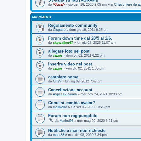
SV-italia su INSTAGRAM!!
da
^Juza^
» gio gen 16, 2020 2:05 pm » in
Chiacchiere da ap
ARGOMENTI
Regolamento community
da
Cisgaso
» dom giu 19, 2011 9:25 pm
Forum down time dal 28/5 al 2/6.
da
skywalker67
» lun giu 02, 2025 11:07 am
allegare foto nei post
da
zagor
» dom ott 02, 2011 6:22 pm
inserire video nel post
da
zagor
» ven dic 02, 2011 1:30 pm
cambiare nome
da
CrisV
» lun lug 02, 2012 7:47 pm
Cancellazione account
da
Aspes125yuma
» mer nov 24, 2021 10:33 pm
Come si cambia avatar?
da
majinjoko
» lun set 06, 2021 10:28 pm
Forum non raggiungibile
da
Mathsl96
» mer mag 20, 2020 3:21 pm
Notifiche e mail non richieste
da
mau.83
» mar dic 08, 2020 7:34 pm