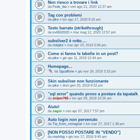
Non riesco a trovare i link
da
Fede_tita
» ven ago 21, 2020 12:37 am
Tag con problemi
da
pike
» lun ago 17, 2020 8:16 am
Testo barrato (strikethrough)
da
sv6502020
» mar mag 12, 2020 12:57 pm
subsilver2 è rotto....
da
notpike
» mar apr 23, 2019 5:06 pm
Come si fanno le tabelle in un post?
da
pike
» gio apr 11, 2019 12:44 am
Homepage...
da
Sgualfone
» gio nov 29, 2018 3:32 pm
Skin subsilver non funzionante
da
pike
» dom gen 20, 2019 8:32 pm
"sql error" quando provo a postare da tapatalk
da
sniper765
» lun apr 09, 2018 10:26 am
Aiuto!
da
zagor
» ven apr 07, 2017 7:57 pm
Auto login non pervenuto
da
Tia_from_romagna!
» lun mar 27, 2017 1:38 pm
[NON POSSO POSTARE IN "VENDO"]
da
markbig
» gio nov 17, 2016 9:40 am