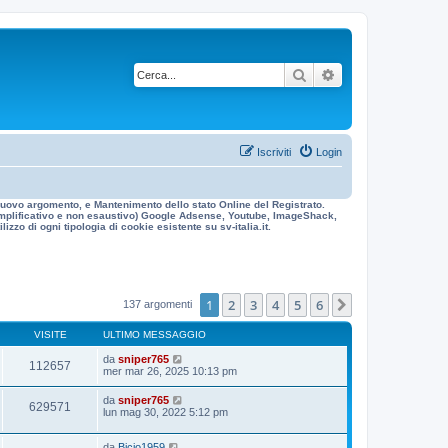
Cerca
Ricerca avanzata
Iscriviti
Login
n nuovo argomento, e Mantenimento dello stato Online del Registrato.
 esemplificativo e non esaustivo) Google Adsense, Youtube, ImageShack,
izzo di ogni tipologia di cookie esistente su sv-italia.it.
1
2
3
4
5
6
Prossimo
137 argomenti
VISITE
ULTIMO MESSAGGIO
da
sniper765
112657
mer mar 26, 2025 10:13 pm
da
sniper765
629571
lun mag 30, 2022 5:12 pm
da
Bicio1959