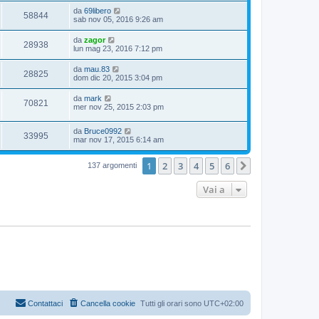
da
69libero
58844
sab nov 05, 2016 9:26 am
da
zagor
28938
lun mag 23, 2016 7:12 pm
da
mau.83
28825
dom dic 20, 2015 3:04 pm
da
mark
70821
mer nov 25, 2015 2:03 pm
da
Bruce0992
33995
mar nov 17, 2015 6:14 am
1
2
3
4
5
6
Prossimo
137 argomenti
Vai a
Contattaci
Cancella cookie
Tutti gli orari sono
UTC+02:00