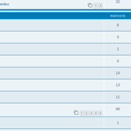
32
eritivo
1
2
RISPOSTE
6
0
2
0
14
13
11
96
1
2
3
4
5
1