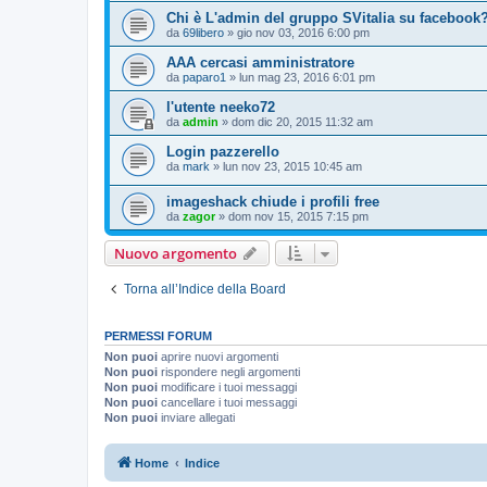
Chi è L'admin del gruppo SVitalia su facebook
da
69libero
» gio nov 03, 2016 6:00 pm
AAA cercasi amministratore
da
paparo1
» lun mag 23, 2016 6:01 pm
l'utente neeko72
da
admin
» dom dic 20, 2015 11:32 am
Login pazzerello
da
mark
» lun nov 23, 2015 10:45 am
imageshack chiude i profili free
da
zagor
» dom nov 15, 2015 7:15 pm
Nuovo argomento
Torna all’Indice della Board
PERMESSI FORUM
Non puoi
aprire nuovi argomenti
Non puoi
rispondere negli argomenti
Non puoi
modificare i tuoi messaggi
Non puoi
cancellare i tuoi messaggi
Non puoi
inviare allegati
Home
Indice