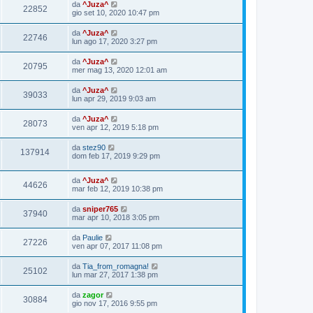
da
^Juza^
22852
gio set 10, 2020 10:47 pm
da
^Juza^
22746
lun ago 17, 2020 3:27 pm
da
^Juza^
20795
mer mag 13, 2020 12:01 am
da
^Juza^
39033
lun apr 29, 2019 9:03 am
da
^Juza^
28073
ven apr 12, 2019 5:18 pm
da
stez90
137914
dom feb 17, 2019 9:29 pm
da
^Juza^
44626
mar feb 12, 2019 10:38 pm
da
sniper765
37940
mar apr 10, 2018 3:05 pm
da
Paulie
27226
ven apr 07, 2017 11:08 pm
da
Tia_from_romagna!
25102
lun mar 27, 2017 1:38 pm
da
zagor
30884
gio nov 17, 2016 9:55 pm