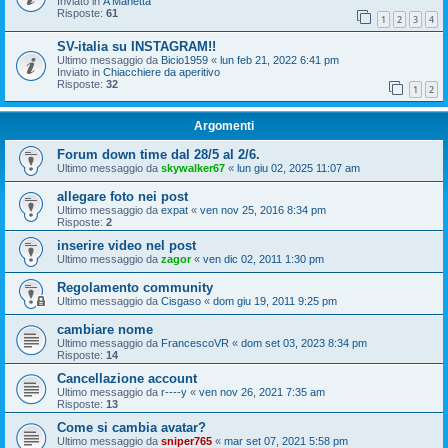
Inviato in
A Manetta
Risposte:
61
1
2
3
4
SV-italia su INSTAGRAM!!
Ultimo messaggio da
Bicio1959
«
lun feb 21, 2022 6:41 pm
Inviato in
Chiacchiere da aperitivo
Risposte:
32
1
2
Argomenti
Forum down time dal 28/5 al 2/6.
Ultimo messaggio da
skywalker67
«
lun giu 02, 2025 11:07 am
allegare foto nei post
Ultimo messaggio da
expat
«
ven nov 25, 2016 8:34 pm
Risposte:
2
inserire video nel post
Ultimo messaggio da
zagor
«
ven dic 02, 2011 1:30 pm
Regolamento community
Ultimo messaggio da
Cisgaso
«
dom giu 19, 2011 9:25 pm
cambiare nome
Ultimo messaggio da
FrancescoVR
«
dom set 03, 2023 8:34 pm
Risposte:
14
Cancellazione account
Ultimo messaggio da
r----y
«
ven nov 26, 2021 7:35 am
Risposte:
13
Come si cambia avatar?
Ultimo messaggio da
sniper765
«
mar set 07, 2021 5:58 pm