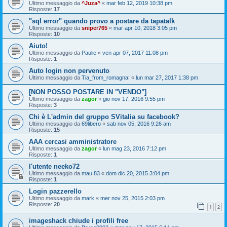
Ultimo messaggio da
^Juza^
«
mar feb 12, 2019 10:38 pm
Risposte:
17
"sql error" quando provo a postare da tapatalk
Ultimo messaggio da
sniper765
«
mar apr 10, 2018 3:05 pm
Risposte:
10
Aiuto!
Ultimo messaggio da
Paulie
«
ven apr 07, 2017 11:08 pm
Risposte:
1
Auto login non pervenuto
Ultimo messaggio da
Tia_from_romagna!
«
lun mar 27, 2017 1:38 pm
[NON POSSO POSTARE IN "VENDO"]
Ultimo messaggio da
zagor
«
gio nov 17, 2016 9:55 pm
Risposte:
3
Chi è L'admin del gruppo SVitalia su facebook?
Ultimo messaggio da
69libero
«
sab nov 05, 2016 9:26 am
Risposte:
15
AAA cercasi amministratore
Ultimo messaggio da
zagor
«
lun mag 23, 2016 7:12 pm
Risposte:
1
l'utente neeko72
Ultimo messaggio da
mau.83
«
dom dic 20, 2015 3:04 pm
Risposte:
1
Login pazzerello
Ultimo messaggio da
mark
«
mer nov 25, 2015 2:03 pm
Risposte:
20
1
2
imageshack chiude i profili free