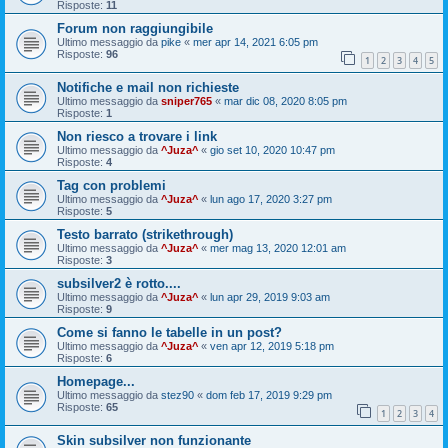
Risposte:
11
Forum non raggiungibile
Ultimo messaggio da
pike
«
mer apr 14, 2021 6:05 pm
Risposte:
96
1
2
3
4
5
Notifiche e mail non richieste
Ultimo messaggio da
sniper765
«
mar dic 08, 2020 8:05 pm
Risposte:
1
Non riesco a trovare i link
Ultimo messaggio da
^Juza^
«
gio set 10, 2020 10:47 pm
Risposte:
4
Tag con problemi
Ultimo messaggio da
^Juza^
«
lun ago 17, 2020 3:27 pm
Risposte:
5
Testo barrato (strikethrough)
Ultimo messaggio da
^Juza^
«
mer mag 13, 2020 12:01 am
Risposte:
3
subsilver2 è rotto....
Ultimo messaggio da
^Juza^
«
lun apr 29, 2019 9:03 am
Risposte:
9
Come si fanno le tabelle in un post?
Ultimo messaggio da
^Juza^
«
ven apr 12, 2019 5:18 pm
Risposte:
6
Homepage...
Ultimo messaggio da
stez90
«
dom feb 17, 2019 9:29 pm
Risposte:
65
1
2
3
4
Skin subsilver non funzionante