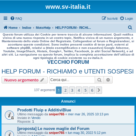
www.sv-italia.it
FAQ
Iscriviti
Login
C
Home
Indice
MotoHelp
HELP FORUM - RICHIAMO e UTENTI SOSPESI
Questo forum utilizza dei Cookie per tenere traccia di alcune informazioni. Quali notifica
e
visiva di una nuova risposta in un vostro topic, Notifica visiva di un nuovo argomento, e
Mantenimento dello stato Online del Registrato. Collegandosi al forum o Registrandosi, si
r
accettano queste condizioni. Sono inoltre presenti cookie di terze parti, esterni al
software phpBB, relativi a (titolo esemplificativo e non esaustivo) Google Adsense,
c
Youtube, ImageShack, Histats, Google+, Twitter, Facebook, (e altri Social Network), e ad
altri siti. La navigazione su questo forum, implica la completa accettazione dell’utilizzo di
a
ogni tipologia di cookie esistente su sv-italia.it.
VECCHIO FORUM
HELP FORUM - RICHIAMO e UTENTI SOSPESI
Cerca
Ricerca avan
Nuovo argomento
1
2
3
4
5
6
Prossimo
137 argomenti
Annunci
Prodotti Fluip e AdditiviBlue
Ultimo messaggio da
sniper765
«
mer mar 26, 2025 10:13 pm
Inviato in
Vendo
Risposte:
1
[proposta] Le nuove maglie del Forum
Ultimo messaggio da
sniper765
«
lun mag 30, 2022 5:12 pm