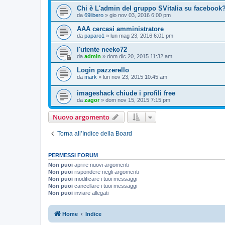
Chi è L'admin del gruppo SVitalia su facebook
da
69libero
» gio nov 03, 2016 6:00 pm
AAA cercasi amministratore
da
paparo1
» lun mag 23, 2016 6:01 pm
l'utente neeko72
da
admin
» dom dic 20, 2015 11:32 am
Login pazzerello
da
mark
» lun nov 23, 2015 10:45 am
imageshack chiude i profili free
da
zagor
» dom nov 15, 2015 7:15 pm
Nuovo argomento
Torna all’Indice della Board
PERMESSI FORUM
Non puoi
aprire nuovi argomenti
Non puoi
rispondere negli argomenti
Non puoi
modificare i tuoi messaggi
Non puoi
cancellare i tuoi messaggi
Non puoi
inviare allegati
Home
Indice