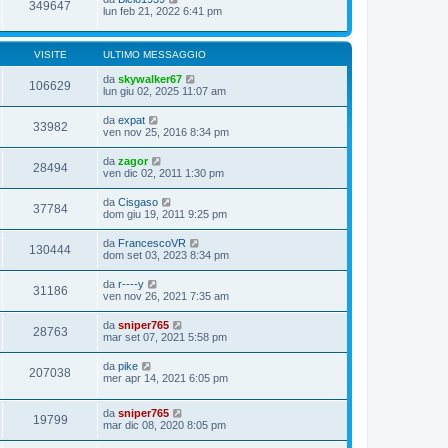
349647
lun feb 21, 2022 6:41 pm
VISITE
ULTIMO MESSAGGIO
da
skywalker67
106629
lun giu 02, 2025 11:07 am
da
expat
33982
ven nov 25, 2016 8:34 pm
da
zagor
28494
ven dic 02, 2011 1:30 pm
da
Cisgaso
37784
dom giu 19, 2011 9:25 pm
da
FrancescoVR
130444
dom set 03, 2023 8:34 pm
da
r----y
31186
ven nov 26, 2021 7:35 am
da
sniper765
28763
mar set 07, 2021 5:58 pm
da
pike
207038
mer apr 14, 2021 6:05 pm
da
sniper765
19799
mar dic 08, 2020 8:05 pm