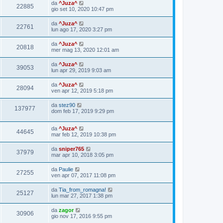
da
^Juza^
22885
gio set 10, 2020 10:47 pm
da
^Juza^
22761
lun ago 17, 2020 3:27 pm
da
^Juza^
20818
mer mag 13, 2020 12:01 am
da
^Juza^
39053
lun apr 29, 2019 9:03 am
da
^Juza^
28094
ven apr 12, 2019 5:18 pm
da
stez90
137977
dom feb 17, 2019 9:29 pm
da
^Juza^
44645
mar feb 12, 2019 10:38 pm
da
sniper765
37979
mar apr 10, 2018 3:05 pm
da
Paulie
27255
ven apr 07, 2017 11:08 pm
da
Tia_from_romagna!
25127
lun mar 27, 2017 1:38 pm
da
zagor
30906
gio nov 17, 2016 9:55 pm