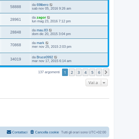
da
69libero
58888
sab nov 05, 2016 9:26 am
da
zagor
28961
lun mag 23, 2016 7:12 pm
da
mau.83
28848
dom dic 20, 2015 3:04 pm
da
mark
70868
mer nov 25, 2015 2:03 pm
da
Bruce0992
34019
mar nov 17, 2015 6:14 am
1
2
3
4
5
6
Prossimo
137 argomenti
Vai a
Contattaci
Cancella cookie
Tutti gli orari sono
UTC+02:00