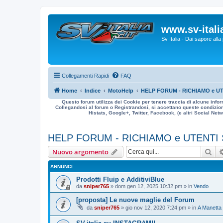
www.sv-italia
Sv Italia - Dai sapore all
Collegamenti Rapidi
FAQ
Home
Indice
MotoHelp
HELP FORUM - RICHIAMO e UT
Questo forum utilizza dei Cookie per tenere traccia di alcune infor
Collegandosi al forum o Registrandosi, si accettano queste condizioni
Histats, Google+, Twitter, Facebook, (e altri Social Netwo
HELP FORUM - RICHIAMO e UTENTI
Cer
Nuovo argomento
ANNUNCI
Prodotti Fluip e AdditiviBlue
da
sniper765
» dom gen 12, 2025 10:32 pm » in
Vendo
[proposta] Le nuove maglie del Forum
da
sniper765
» gio nov 12, 2020 7:24 pm » in
A Manetta