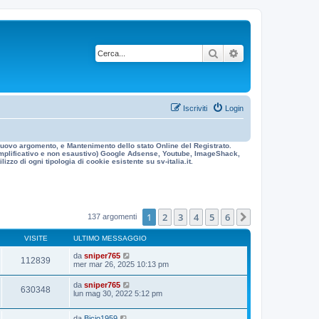
Cerca
Ricerca avanzata
Iscriviti
Login
n nuovo argomento, e Mantenimento dello stato Online del Registrato.
 esemplificativo e non esaustivo) Google Adsense, Youtube, ImageShack,
izzo di ogni tipologia di cookie esistente su sv-italia.it.
1
2
3
4
5
6
Prossimo
137 argomenti
VISITE
ULTIMO MESSAGGIO
da
sniper765
112839
mer mar 26, 2025 10:13 pm
da
sniper765
630348
lun mag 30, 2022 5:12 pm
da
Bicio1959