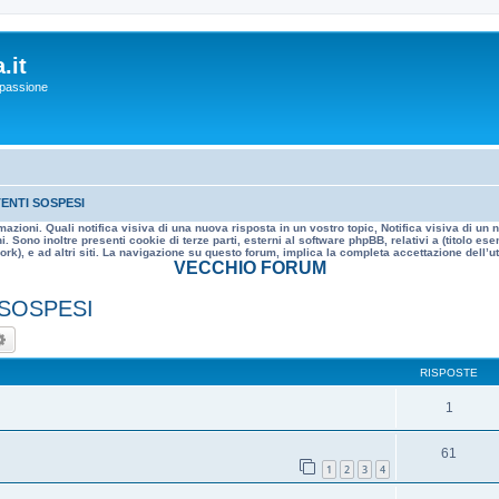
.it
a passione
ENTI SOSPESI
mazioni. Quali notifica visiva di una nuova risposta in un vostro topic, Notifica visiva di u
. Sono inoltre presenti cookie di terze parti, esterni al software phpBB, relativi a (titolo
rk), e ad altri siti. La navigazione su questo forum, implica la completa accettazione dell’util
VECCHIO FORUM
 SOSPESI
ca
Ricerca avanzata
RISPOSTE
1
61
1
2
3
4