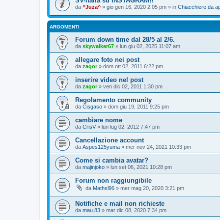
SV-italia su INSTAGRAM!!
da
^Juza^
» gio gen 16, 2020 2:05 pm » in
Chiacchiere da ap
ARGOMENTI
Forum down time dal 28/5 al 2/6.
da
skywalker67
» lun giu 02, 2025 11:07 am
allegare foto nei post
da
zagor
» dom ott 02, 2011 6:22 pm
inserire video nel post
da
zagor
» ven dic 02, 2011 1:30 pm
Regolamento community
da
Cisgaso
» dom giu 19, 2011 9:25 pm
cambiare nome
da
CrisV
» lun lug 02, 2012 7:47 pm
Cancellazione account
da
Aspes125yuma
» mer nov 24, 2021 10:33 pm
Come si cambia avatar?
da
majinjoko
» lun set 06, 2021 10:28 pm
Forum non raggiungibile
da
Mathsl96
» mer mag 20, 2020 3:21 pm
Notifiche e mail non richieste
da
mau.83
» mar dic 08, 2020 7:34 pm