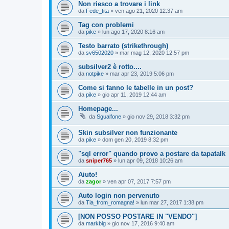
Non riesco a trovare i link
da
Fede_tita
» ven ago 21, 2020 12:37 am
Tag con problemi
da
pike
» lun ago 17, 2020 8:16 am
Testo barrato (strikethrough)
da
sv6502020
» mar mag 12, 2020 12:57 pm
subsilver2 è rotto....
da
notpike
» mar apr 23, 2019 5:06 pm
Come si fanno le tabelle in un post?
da
pike
» gio apr 11, 2019 12:44 am
Homepage...
da
Sgualfone
» gio nov 29, 2018 3:32 pm
Skin subsilver non funzionante
da
pike
» dom gen 20, 2019 8:32 pm
"sql error" quando provo a postare da tapatalk
da
sniper765
» lun apr 09, 2018 10:26 am
Aiuto!
da
zagor
» ven apr 07, 2017 7:57 pm
Auto login non pervenuto
da
Tia_from_romagna!
» lun mar 27, 2017 1:38 pm
[NON POSSO POSTARE IN "VENDO"]
da
markbig
» gio nov 17, 2016 9:40 am