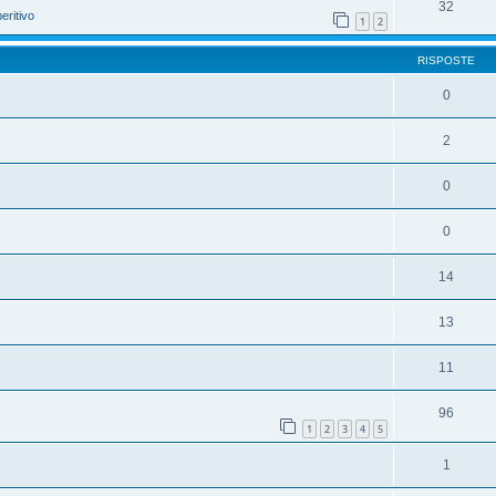
32
eritivo
1
2
RISPOSTE
0
2
0
0
14
13
11
96
1
2
3
4
5
1