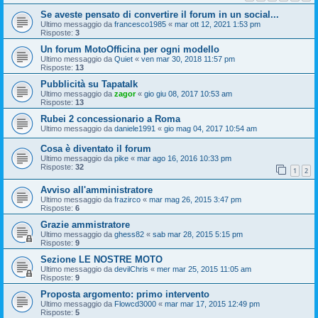
Se aveste pensato di convertire il forum in un social...
Ultimo messaggio da
francesco1985
«
mar ott 12, 2021 1:53 pm
Risposte:
3
Un forum MotoOfficina per ogni modello
Ultimo messaggio da
Quiet
«
ven mar 30, 2018 11:57 pm
Risposte:
13
Pubblicità su Tapatalk
Ultimo messaggio da
zagor
«
gio giu 08, 2017 10:53 am
Risposte:
13
Rubei 2 concessionario a Roma
Ultimo messaggio da
daniele1991
«
gio mag 04, 2017 10:54 am
Cosa è diventato il forum
Ultimo messaggio da
pike
«
mar ago 16, 2016 10:33 pm
Risposte:
32
1
2
Avviso all'amministratore
Ultimo messaggio da
frazirco
«
mar mag 26, 2015 3:47 pm
Risposte:
6
Grazie ammistratore
Ultimo messaggio da
ghess82
«
sab mar 28, 2015 5:15 pm
Risposte:
9
Sezione LE NOSTRE MOTO
Ultimo messaggio da
devilChris
«
mer mar 25, 2015 11:05 am
Risposte:
9
Proposta argomento: primo intervento
Ultimo messaggio da
Flowcd3000
«
mar mar 17, 2015 12:49 pm
Risposte:
5