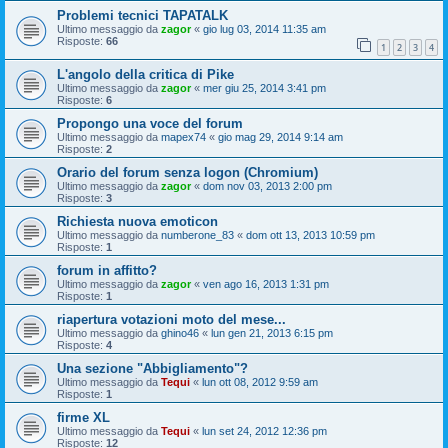
Problemi tecnici TAPATALK
Ultimo messaggio da
zagor
«
gio lug 03, 2014 11:35 am
Risposte:
66
1
2
3
4
L'angolo della critica di Pike
Ultimo messaggio da
zagor
«
mer giu 25, 2014 3:41 pm
Risposte:
6
Propongo una voce del forum
Ultimo messaggio da
mapex74
«
gio mag 29, 2014 9:14 am
Risposte:
2
Orario del forum senza logon (Chromium)
Ultimo messaggio da
zagor
«
dom nov 03, 2013 2:00 pm
Risposte:
3
Richiesta nuova emoticon
Ultimo messaggio da
numberone_83
«
dom ott 13, 2013 10:59 pm
Risposte:
1
forum in affitto?
Ultimo messaggio da
zagor
«
ven ago 16, 2013 1:31 pm
Risposte:
1
riapertura votazioni moto del mese...
Ultimo messaggio da
ghino46
«
lun gen 21, 2013 6:15 pm
Risposte:
4
Una sezione "Abbigliamento"?
Ultimo messaggio da
Tequi
«
lun ott 08, 2012 9:59 am
Risposte:
1
firme XL
Ultimo messaggio da
Tequi
«
lun set 24, 2012 12:36 pm
Risposte:
12