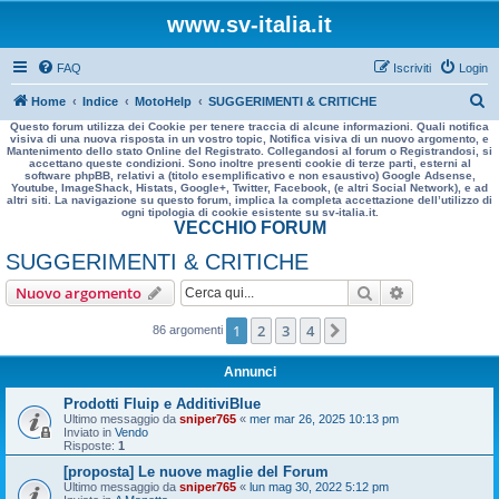
www.sv-italia.it
FAQ
Iscriviti
Login
C
Home
Indice
MotoHelp
SUGGERIMENTI & CRITICHE
Questo forum utilizza dei Cookie per tenere traccia di alcune informazioni. Quali notifica
e
visiva di una nuova risposta in un vostro topic, Notifica visiva di un nuovo argomento, e
Mantenimento dello stato Online del Registrato. Collegandosi al forum o Registrandosi, si
r
accettano queste condizioni. Sono inoltre presenti cookie di terze parti, esterni al
software phpBB, relativi a (titolo esemplificativo e non esaustivo) Google Adsense,
c
Youtube, ImageShack, Histats, Google+, Twitter, Facebook, (e altri Social Network), e ad
altri siti. La navigazione su questo forum, implica la completa accettazione dell’utilizzo di
a
ogni tipologia di cookie esistente su sv-italia.it.
VECCHIO FORUM
SUGGERIMENTI & CRITICHE
Cerca
Ricerca avan
Nuovo argomento
1
2
3
4
Prossimo
86 argomenti
Annunci
Prodotti Fluip e AdditiviBlue
Ultimo messaggio da
sniper765
«
mer mar 26, 2025 10:13 pm
Inviato in
Vendo
Risposte:
1
[proposta] Le nuove maglie del Forum
Ultimo messaggio da
sniper765
«
lun mag 30, 2022 5:12 pm