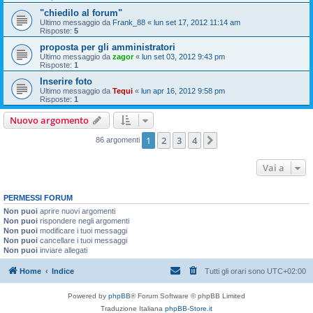
"chiedilo al forum"
Ultimo messaggio da
Frank_88
«
lun set 17, 2012 11:14 am
Risposte:
5
proposta per gli amministratori
Ultimo messaggio da
zagor
«
lun set 03, 2012 9:43 pm
Risposte:
1
Inserire foto
Ultimo messaggio da
Tequi
«
lun apr 16, 2012 9:58 pm
Risposte:
1
Nuovo argomento
1
2
3
4
Prossimo
86 argomenti
Vai a
PERMESSI FORUM
Non puoi
aprire nuovi argomenti
Non puoi
rispondere negli argomenti
Non puoi
modificare i tuoi messaggi
Non puoi
cancellare i tuoi messaggi
Non puoi
inviare allegati
Home
Indice
Tutti gli orari sono
UTC+02:00
Powered by
phpBB
® Forum Software © phpBB Limited
Traduzione Italiana
phpBB-Store.it