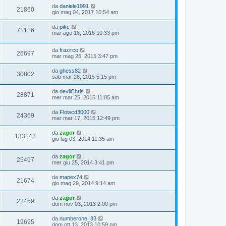
da
daniele1991
21860
gio mag 04, 2017 10:54 am
da
pike
71116
mar ago 16, 2016 10:33 pm
da
frazirco
26697
mar mag 26, 2015 3:47 pm
da
ghess82
30802
sab mar 28, 2015 5:15 pm
da
devilChris
28871
mer mar 25, 2015 11:05 am
da
Flowcd3000
24369
mar mar 17, 2015 12:49 pm
da
zagor
133143
gio lug 03, 2014 11:35 am
da
zagor
25497
mer giu 25, 2014 3:41 pm
da
mapex74
21674
gio mag 29, 2014 9:14 am
da
zagor
22459
dom nov 03, 2013 2:00 pm
da
numberone_83
19695
dom ott 13, 2013 10:59 pm