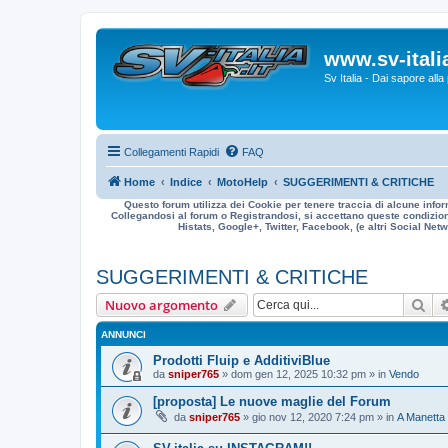
www.sv-italia
Sv Italia - Dai sapore all
Collegamenti Rapidi
FAQ
Home
Indice
MotoHelp
SUGGERIMENTI & CRITICHE
Questo forum utilizza dei Cookie per tenere traccia di alcune infor
Collegandosi al forum o Registrandosi, si accettano queste condizioni
Histats, Google+, Twitter, Facebook, (e altri Social Netwo
SUGGERIMENTI & CRITICHE
Cer
Nuovo argomento
ANNUNCI
Prodotti Fluip e AdditiviBlue
da
sniper765
» dom gen 12, 2025 10:32 pm » in
Vendo
[proposta] Le nuove maglie del Forum
da
sniper765
» gio nov 12, 2020 7:24 pm » in
A Manetta