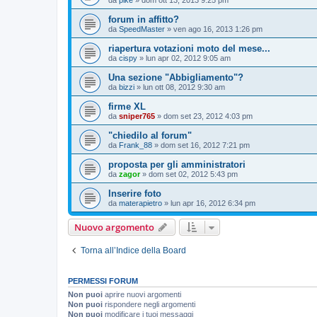
forum in affitto?
da
SpeedMaster
» ven ago 16, 2013 1:26 pm
riapertura votazioni moto del mese...
da
cispy
» lun apr 02, 2012 9:05 am
Una sezione "Abbigliamento"?
da
bizzi
» lun ott 08, 2012 9:30 am
firme XL
da
sniper765
» dom set 23, 2012 4:03 pm
"chiedilo al forum"
da
Frank_88
» dom set 16, 2012 7:21 pm
proposta per gli amministratori
da
zagor
» dom set 02, 2012 5:43 pm
Inserire foto
da
materapietro
» lun apr 16, 2012 6:34 pm
Nuovo argomento
Torna all’Indice della Board
PERMESSI FORUM
Non puoi
aprire nuovi argomenti
Non puoi
rispondere negli argomenti
Non puoi
modificare i tuoi messaggi