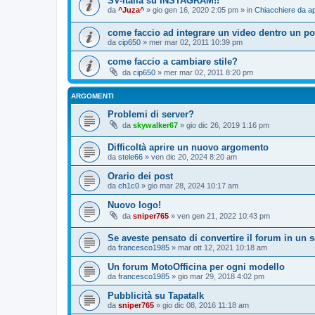
SV-italia su INSTAGRAM!!
da
^Juza^
» gio gen 16, 2020 2:05 pm » in
Chiacchiere da ap
come faccio ad integrare un video dentro un po
da
cip650
» mer mar 02, 2011 10:39 pm
come faccio a cambiare stile?
da
cip650
» mer mar 02, 2011 8:20 pm
ARGOMENTI
Problemi di server?
da
skywalker67
» gio dic 26, 2019 1:16 pm
Difficoltà aprire un nuovo argomento
da
stele66
» ven dic 20, 2024 8:20 am
Orario dei post
da
ch1c0
» gio mar 28, 2024 10:17 am
Nuovo logo!
da
sniper765
» ven gen 21, 2022 10:43 pm
Se aveste pensato di convertire il forum in un so
da
francesco1985
» mar ott 12, 2021 10:18 am
Un forum MotoOfficina per ogni modello
da
francesco1985
» gio mar 29, 2018 4:02 pm
Pubblicità su Tapatalk
da
sniper765
» gio dic 08, 2016 11:18 am