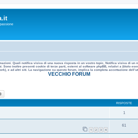
.it
a passione
mazioni. Quali notifica visiva di una nuova risposta in un vostro topic, Notifica visiva di u
. Sono inoltre presenti cookie di terze parti, esterni al software phpBB, relativi a (titolo
rk), e ad altri siti. La navigazione su questo forum, implica la completa accettazione dell’util
VECCHIO FORUM
ca
Ricerca avanzata
RISPOSTE
1
61
1
2
3
4