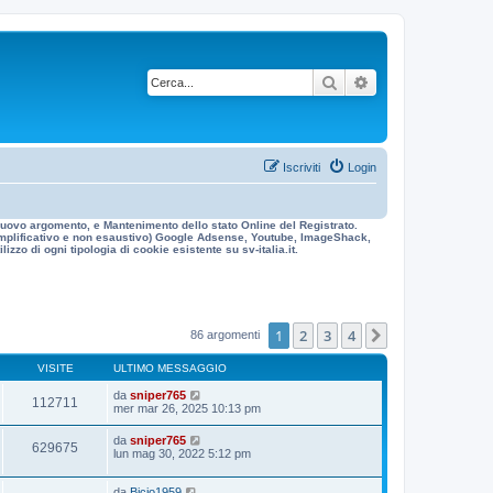
Cerca
Ricerca avanzata
Iscriviti
Login
n nuovo argomento, e Mantenimento dello stato Online del Registrato.
 esemplificativo e non esaustivo) Google Adsense, Youtube, ImageShack,
izzo di ogni tipologia di cookie esistente su sv-italia.it.
1
2
3
4
Prossimo
86 argomenti
VISITE
ULTIMO MESSAGGIO
da
sniper765
112711
mer mar 26, 2025 10:13 pm
da
sniper765
629675
lun mag 30, 2022 5:12 pm
da
Bicio1959