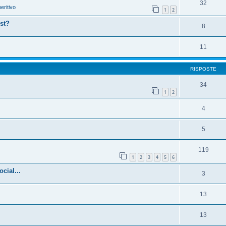
32
eritivo
1
2
st?
8
11
RISPOSTE
34
1
2
4
5
119
1
2
3
4
5
6
cial...
3
13
13