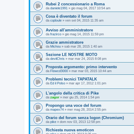
Rubei 2 concessionario a Roma
da
daniele1991
» gio mag 04, 2017 10:54 am
Cosa è diventato il forum
da
cqdoule
» ven set 04, 2015 11:35 am
Avviso all'amministratore
da
frazirco
» gio mag 14, 2015 11:59 pm
Grazie ammistratore
da
Michou
» sab mar 28, 2015 1:40 am
Sezione LE NOSTRE MOTO
da
devilChris
» mar mar 24, 2015 8:08 pm
Proposta argomento: primo intervento
da
Flowcd3000
» mar mar 03, 2015 10:44 am
Problemi tecnici TAPATALK
da
Ed il Polso
» mar apr 17, 2012 1:01 pm
L'angolo della critica di Pike
da
zagor
» mer giu 25, 2014 1:54 pm
Propongo una voce del forum
da
mapex74
» mer mag 28, 2014 2:55 pm
Orario del forum senza logon (Chromium)
da
pike
» dom nov 03, 2013 12:58 pm
Richiesta nuova emoticon
da
pike
» dom ott 13, 2013 9:25 pm