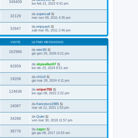
349409
lun feb 21, 2022 6:41 pm
da
supercaif
32129
mer nov 09, 2011 4:35 pm
da
enjoyash
32947
sab mar 05, 2011 2:46 pm
VISITE
ULTIMO MESSAGGIO
da
stez90
162986
gio gen 29, 2026 6:21 pm
da
skywalker67
92959
lun dic 23, 2024 8:51 am
da
ch1c0
19208
gio mar 28, 2024 4:11 pm
da
sniper765
124636
lun ago 08, 2022 2:22 pm
da
francesco1985
16087
mar ott 12, 2021 1:53 pm
da
Quiet
34288
ven mar 30, 2018 11:57 pm
da
zagor
38776
gio giu 08, 2017 10:53 am