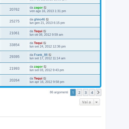
da
zagor
20762
ven ago 16, 2013 1:31 pm
da
ghino46
25275
lun gen 21, 2013 6:15 pm
da
Tequi
21061
lun ott 08, 2012 9:59 am
da
Tequi
33854
lun set 24, 2012 12:36 pm
da
Frank_88
29395
lun set 17, 2012 11:14 am
da
zagor
21993
lun set 03, 2012 9:43 pm
da
Tequi
20264
lun apr 16, 2012 9:58 pm
1
2
3
4
Prossimo
86 argomenti
Vai a