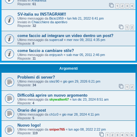
Inviato in
A Manetta
Risposte:
61
1
2
3
4
SV-italia su INSTAGRAM!!
Ultimo messaggio da
Bicio1959
«
lun feb 21, 2022 6:41 pm
Inviato in
Chiacchiere da aperitivo
Risposte:
32
1
2
come faccio ad integrare un video dentro un post?
Ultimo messaggio da
supercaif
«
mer nov 09, 2011 4:35 pm
Risposte:
8
come faccio a cambiare stile?
Ultimo messaggio da
enjoyash
«
sab mar 05, 2011 2:46 pm
Risposte:
11
Argomenti
Problemi di server?
Ultimo messaggio da
stez90
«
gio gen 29, 2026 6:21 pm
Risposte:
34
1
2
Difficoltà aprire un nuovo argomento
Ultimo messaggio da
skywalker67
«
lun dic 23, 2024 8:51 am
Risposte:
4
Orario dei post
Ultimo messaggio da
ch1c0
«
gio mar 28, 2024 4:11 pm
Risposte:
5
Nuovo logo!
Ultimo messaggio da
sniper765
«
lun ago 08, 2022 2:22 pm
Risposte:
119
1
2
3
4
5
6