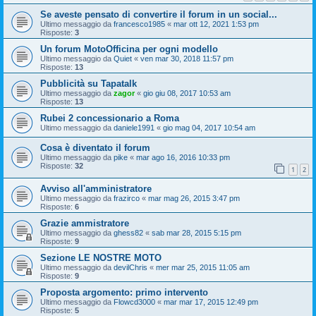
Se aveste pensato di convertire il forum in un social...
Ultimo messaggio da
francesco1985
«
mar ott 12, 2021 1:53 pm
Risposte:
3
Un forum MotoOfficina per ogni modello
Ultimo messaggio da
Quiet
«
ven mar 30, 2018 11:57 pm
Risposte:
13
Pubblicità su Tapatalk
Ultimo messaggio da
zagor
«
gio giu 08, 2017 10:53 am
Risposte:
13
Rubei 2 concessionario a Roma
Ultimo messaggio da
daniele1991
«
gio mag 04, 2017 10:54 am
Cosa è diventato il forum
Ultimo messaggio da
pike
«
mar ago 16, 2016 10:33 pm
Risposte:
32
1
2
Avviso all'amministratore
Ultimo messaggio da
frazirco
«
mar mag 26, 2015 3:47 pm
Risposte:
6
Grazie ammistratore
Ultimo messaggio da
ghess82
«
sab mar 28, 2015 5:15 pm
Risposte:
9
Sezione LE NOSTRE MOTO
Ultimo messaggio da
devilChris
«
mer mar 25, 2015 11:05 am
Risposte:
9
Proposta argomento: primo intervento
Ultimo messaggio da
Flowcd3000
«
mar mar 17, 2015 12:49 pm
Risposte:
5