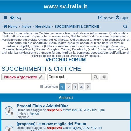
www.sv-italia.it
FAQ
Iscriviti
Login
C
Home
Indice
MotoHelp
SUGGERIMENTI & CRITICHE
Questo forum utilizza dei Cookie per tenere traccia di alcune informazioni. Quali notifica
e
visiva di una nuova risposta in un vostro topic, Notifica visiva di un nuovo argomento, e
Mantenimento dello stato Online del Registrato. Collegandosi al forum o Registrandosi, si
r
accettano queste condizioni. Sono inoltre presenti cookie di terze parti, esterni al
software phpBB, relativi a (titolo esemplificativo e non esaustivo) Google Adsense,
c
Youtube, ImageShack, Histats, Google+, Twitter, Facebook, (e altri Social Network), e ad
altri siti. La navigazione su questo forum, implica la completa accettazione dell’utilizzo di
a
ogni tipologia di cookie esistente su sv-italia.it.
VECCHIO FORUM
SUGGERIMENTI & CRITICHE
Cerca
Ricerca avan
Nuovo argomento
1
2
3
4
Prossimo
86 argomenti
Annunci
Prodotti Fluip e AdditiviBlue
Ultimo messaggio da
sniper765
«
mer mar 26, 2025 10:13 pm
Inviato in
Vendo
Risposte:
1
[proposta] Le nuove maglie del Forum
Ultimo messaggio da
sniper765
«
lun mag 30, 2022 5:12 pm