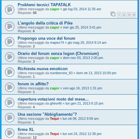
Problemi tecnici TAPATALK
Ultimo messaggio da
zagor
«
gio lug 03, 2014 11:35 am
Risposte:
66
1
2
3
4
L'angolo della critica di Pike
Ultimo messaggio da
zagor
«
mer giu 25, 2014 3:41 pm
Risposte:
6
Propongo una voce del forum
Ultimo messaggio da
mapex74
«
gio mag 29, 2014 9:14 am
Risposte:
2
Orario del forum senza logon (Chromium)
Ultimo messaggio da
zagor
«
dom nov 03, 2013 2:00 pm
Risposte:
3
Richiesta nuova emoticon
Ultimo messaggio da
numberone_83
«
dom ott 13, 2013 10:59 pm
Risposte:
1
forum in affitto?
Ultimo messaggio da
zagor
«
ven ago 16, 2013 1:31 pm
Risposte:
1
riapertura votazioni moto del mese...
Ultimo messaggio da
ghino46
«
lun gen 21, 2013 6:15 pm
Risposte:
4
Una sezione "Abbigliamento"?
Ultimo messaggio da
Tequi
«
lun ott 08, 2012 9:59 am
Risposte:
1
firme XL
Ultimo messaggio da
Tequi
«
lun set 24, 2012 12:36 pm
Risposte:
12