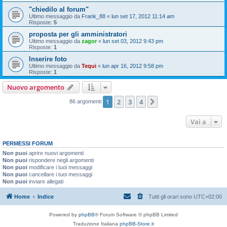
"chiedilo al forum"
Ultimo messaggio da
Frank_88
«
lun set 17, 2012 11:14 am
Risposte:
5
proposta per gli amministratori
Ultimo messaggio da
zagor
«
lun set 03, 2012 9:43 pm
Risposte:
1
Inserire foto
Ultimo messaggio da
Tequi
«
lun apr 16, 2012 9:58 pm
Risposte:
1
Nuovo argomento
1
2
3
4
Prossimo
86 argomenti
Vai a
PERMESSI FORUM
Non puoi
aprire nuovi argomenti
Non puoi
rispondere negli argomenti
Non puoi
modificare i tuoi messaggi
Non puoi
cancellare i tuoi messaggi
Non puoi
inviare allegati
Home
Indice
Tutti gli orari sono
UTC+02:00
Powered by
phpBB
® Forum Software © phpBB Limited
Traduzione Italiana
phpBB-Store.it