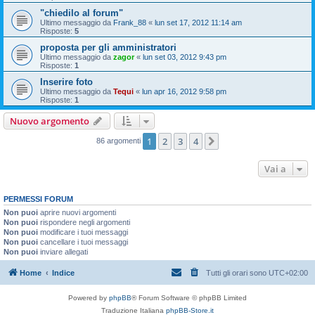
"chiedilo al forum"
Ultimo messaggio da
Frank_88
«
lun set 17, 2012 11:14 am
Risposte:
5
proposta per gli amministratori
Ultimo messaggio da
zagor
«
lun set 03, 2012 9:43 pm
Risposte:
1
Inserire foto
Ultimo messaggio da
Tequi
«
lun apr 16, 2012 9:58 pm
Risposte:
1
Nuovo argomento
1
2
3
4
Prossimo
86 argomenti
Vai a
PERMESSI FORUM
Non puoi
aprire nuovi argomenti
Non puoi
rispondere negli argomenti
Non puoi
modificare i tuoi messaggi
Non puoi
cancellare i tuoi messaggi
Non puoi
inviare allegati
Home
Indice
Tutti gli orari sono
UTC+02:00
Powered by
phpBB
® Forum Software © phpBB Limited
Traduzione Italiana
phpBB-Store.it