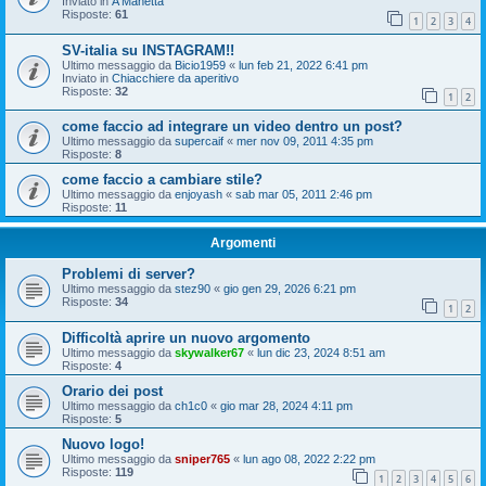
Inviato in
A Manetta
Risposte:
61
1
2
3
4
SV-italia su INSTAGRAM!!
Ultimo messaggio da
Bicio1959
«
lun feb 21, 2022 6:41 pm
Inviato in
Chiacchiere da aperitivo
Risposte:
32
1
2
come faccio ad integrare un video dentro un post?
Ultimo messaggio da
supercaif
«
mer nov 09, 2011 4:35 pm
Risposte:
8
come faccio a cambiare stile?
Ultimo messaggio da
enjoyash
«
sab mar 05, 2011 2:46 pm
Risposte:
11
Argomenti
Problemi di server?
Ultimo messaggio da
stez90
«
gio gen 29, 2026 6:21 pm
Risposte:
34
1
2
Difficoltà aprire un nuovo argomento
Ultimo messaggio da
skywalker67
«
lun dic 23, 2024 8:51 am
Risposte:
4
Orario dei post
Ultimo messaggio da
ch1c0
«
gio mar 28, 2024 4:11 pm
Risposte:
5
Nuovo logo!
Ultimo messaggio da
sniper765
«
lun ago 08, 2022 2:22 pm
Risposte:
119
1
2
3
4
5
6