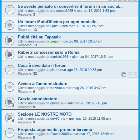
Se aveste pensato di convertire il forum in un social...
Ultimo messaggio da
francesco1985
«
mar ott 12, 2021 1:53 pm
Risposte:
3
Un forum MotoOfficina per ogni modello
Ultimo messaggio da
Quiet
«
ven mar 30, 2018 11:57 pm
Risposte:
13
Pubblicità su Tapatalk
Ultimo messaggio da
zagor
«
gio giu 08, 2017 10:53 am
Risposte:
13
Rubei 2 concessionario a Roma
Ultimo messaggio da
daniele1991
«
gio mag 04, 2017 10:54 am
Cosa è diventato il forum
Ultimo messaggio da
pike
«
mar ago 16, 2016 10:33 pm
Risposte:
32
1
2
Avviso all'amministratore
Ultimo messaggio da
frazirco
«
mar mag 26, 2015 3:47 pm
Risposte:
6
Grazie ammistratore
Ultimo messaggio da
ghess82
«
sab mar 28, 2015 5:15 pm
Risposte:
9
Sezione LE NOSTRE MOTO
Ultimo messaggio da
devilChris
«
mer mar 25, 2015 11:05 am
Risposte:
9
Proposta argomento: primo intervento
Ultimo messaggio da
Flowcd3000
«
mar mar 17, 2015 12:49 pm
Risposte:
5