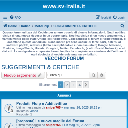
www.sv-italia.it
FAQ
Iscriviti
Login
C
Home
Indice
MotoHelp
SUGGERIMENTI & CRITICHE
Questo forum utilizza dei Cookie per tenere traccia di alcune informazioni. Quali notifica
e
visiva di una nuova risposta in un vostro topic, Notifica visiva di un nuovo argomento, e
Mantenimento dello stato Online del Registrato. Collegandosi al forum o Registrandosi, si
r
accettano queste condizioni. Sono inoltre presenti cookie di terze parti, esterni al
software phpBB, relativi a (titolo esemplificativo e non esaustivo) Google Adsense,
c
Youtube, ImageShack, Histats, Google+, Twitter, Facebook, (e altri Social Network), e ad
altri siti. La navigazione su questo forum, implica la completa accettazione dell’utilizzo di
a
ogni tipologia di cookie esistente su sv-italia.it.
VECCHIO FORUM
SUGGERIMENTI & CRITICHE
Cerca
Ricerca avan
Nuovo argomento
1
2
3
4
Prossimo
86 argomenti
Annunci
Prodotti Fluip e AdditiviBlue
Ultimo messaggio da
sniper765
«
mer mar 26, 2025 10:13 pm
Inviato in
Vendo
Risposte:
1
[proposta] Le nuove maglie del Forum
Ultimo messaggio da
sniper765
«
lun mag 30, 2022 5:12 pm