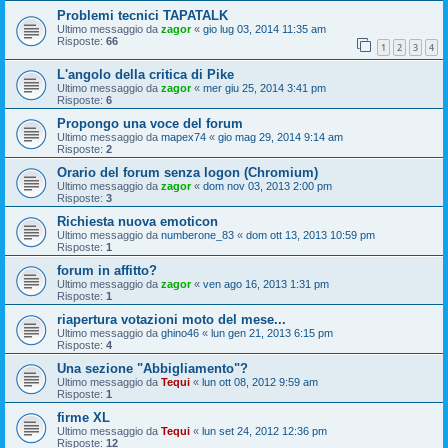
Problemi tecnici TAPATALK
Ultimo messaggio da
zagor
«
gio lug 03, 2014 11:35 am
Risposte:
66
1
2
3
4
L'angolo della critica di Pike
Ultimo messaggio da
zagor
«
mer giu 25, 2014 3:41 pm
Risposte:
6
Propongo una voce del forum
Ultimo messaggio da
mapex74
«
gio mag 29, 2014 9:14 am
Risposte:
2
Orario del forum senza logon (Chromium)
Ultimo messaggio da
zagor
«
dom nov 03, 2013 2:00 pm
Risposte:
3
Richiesta nuova emoticon
Ultimo messaggio da
numberone_83
«
dom ott 13, 2013 10:59 pm
Risposte:
1
forum in affitto?
Ultimo messaggio da
zagor
«
ven ago 16, 2013 1:31 pm
Risposte:
1
riapertura votazioni moto del mese...
Ultimo messaggio da
ghino46
«
lun gen 21, 2013 6:15 pm
Risposte:
4
Una sezione "Abbigliamento"?
Ultimo messaggio da
Tequi
«
lun ott 08, 2012 9:59 am
Risposte:
1
firme XL
Ultimo messaggio da
Tequi
«
lun set 24, 2012 12:36 pm
Risposte:
12