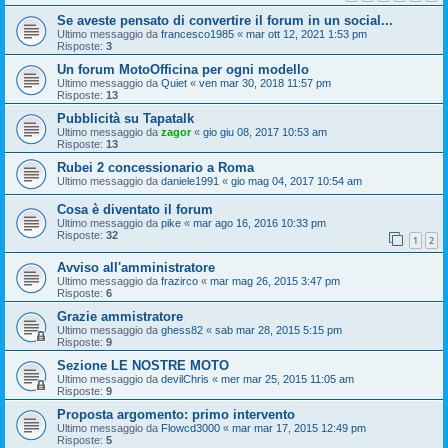
Se aveste pensato di convertire il forum in un social...
Ultimo messaggio da
francesco1985
«
mar ott 12, 2021 1:53 pm
Risposte:
3
Un forum MotoOfficina per ogni modello
Ultimo messaggio da
Quiet
«
ven mar 30, 2018 11:57 pm
Risposte:
13
Pubblicità su Tapatalk
Ultimo messaggio da
zagor
«
gio giu 08, 2017 10:53 am
Risposte:
13
Rubei 2 concessionario a Roma
Ultimo messaggio da
daniele1991
«
gio mag 04, 2017 10:54 am
Cosa è diventato il forum
Ultimo messaggio da
pike
«
mar ago 16, 2016 10:33 pm
Risposte:
32
1
2
Avviso all'amministratore
Ultimo messaggio da
frazirco
«
mar mag 26, 2015 3:47 pm
Risposte:
6
Grazie ammistratore
Ultimo messaggio da
ghess82
«
sab mar 28, 2015 5:15 pm
Risposte:
9
Sezione LE NOSTRE MOTO
Ultimo messaggio da
devilChris
«
mer mar 25, 2015 11:05 am
Risposte:
9
Proposta argomento: primo intervento
Ultimo messaggio da
Flowcd3000
«
mar mar 17, 2015 12:49 pm
Risposte:
5