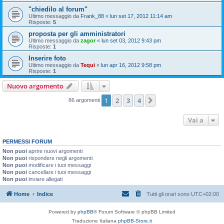
"chiedilo al forum"
Ultimo messaggio da
Frank_88
«
lun set 17, 2012 11:14 am
Risposte:
5
proposta per gli amministratori
Ultimo messaggio da
zagor
«
lun set 03, 2012 9:43 pm
Risposte:
1
Inserire foto
Ultimo messaggio da
Tequi
«
lun apr 16, 2012 9:58 pm
Risposte:
1
Nuovo argomento
1
2
3
4
Prossimo
86 argomenti
Vai a
PERMESSI FORUM
Non puoi
aprire nuovi argomenti
Non puoi
rispondere negli argomenti
Non puoi
modificare i tuoi messaggi
Non puoi
cancellare i tuoi messaggi
Non puoi
inviare allegati
Home
Indice
Tutti gli orari sono
UTC+02:00
Powered by
phpBB
® Forum Software © phpBB Limited
Traduzione Italiana
phpBB-Store.it