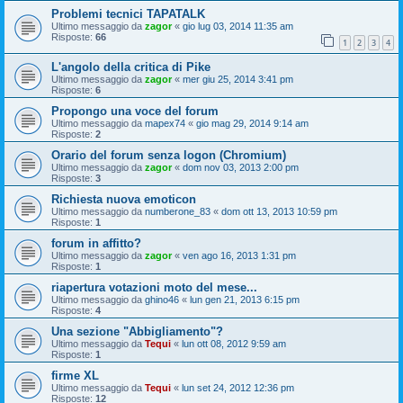
Problemi tecnici TAPATALK
Ultimo messaggio da
zagor
«
gio lug 03, 2014 11:35 am
Risposte:
66
1
2
3
4
L'angolo della critica di Pike
Ultimo messaggio da
zagor
«
mer giu 25, 2014 3:41 pm
Risposte:
6
Propongo una voce del forum
Ultimo messaggio da
mapex74
«
gio mag 29, 2014 9:14 am
Risposte:
2
Orario del forum senza logon (Chromium)
Ultimo messaggio da
zagor
«
dom nov 03, 2013 2:00 pm
Risposte:
3
Richiesta nuova emoticon
Ultimo messaggio da
numberone_83
«
dom ott 13, 2013 10:59 pm
Risposte:
1
forum in affitto?
Ultimo messaggio da
zagor
«
ven ago 16, 2013 1:31 pm
Risposte:
1
riapertura votazioni moto del mese...
Ultimo messaggio da
ghino46
«
lun gen 21, 2013 6:15 pm
Risposte:
4
Una sezione "Abbigliamento"?
Ultimo messaggio da
Tequi
«
lun ott 08, 2012 9:59 am
Risposte:
1
firme XL
Ultimo messaggio da
Tequi
«
lun set 24, 2012 12:36 pm
Risposte:
12