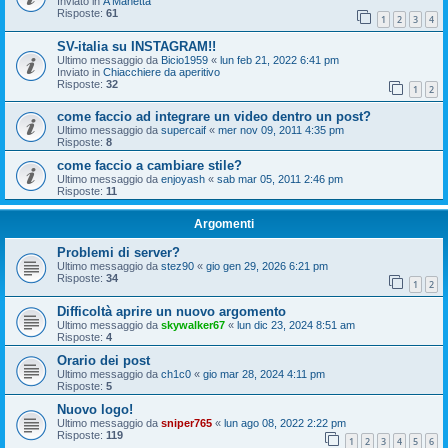
Inviato in
A Manetta
Risposte:
61
1
2
3
4
SV-italia su INSTAGRAM!!
Ultimo messaggio da
Bicio1959
«
lun feb 21, 2022 6:41 pm
Inviato in
Chiacchiere da aperitivo
Risposte:
32
1
2
come faccio ad integrare un video dentro un post?
Ultimo messaggio da
supercaif
«
mer nov 09, 2011 4:35 pm
Risposte:
8
come faccio a cambiare stile?
Ultimo messaggio da
enjoyash
«
sab mar 05, 2011 2:46 pm
Risposte:
11
Argomenti
Problemi di server?
Ultimo messaggio da
stez90
«
gio gen 29, 2026 6:21 pm
Risposte:
34
1
2
Difficoltà aprire un nuovo argomento
Ultimo messaggio da
skywalker67
«
lun dic 23, 2024 8:51 am
Risposte:
4
Orario dei post
Ultimo messaggio da
ch1c0
«
gio mar 28, 2024 4:11 pm
Risposte:
5
Nuovo logo!
Ultimo messaggio da
sniper765
«
lun ago 08, 2022 2:22 pm
Risposte:
119
1
2
3
4
5
6