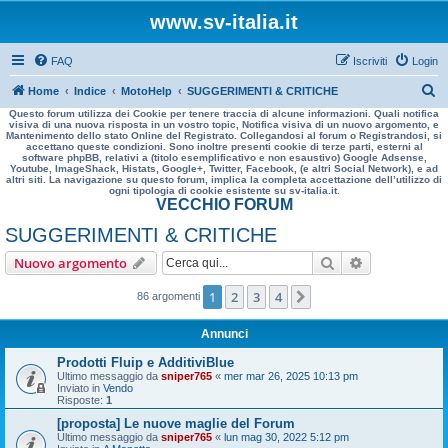
www.sv-italia.it
FAQ
Iscriviti
Login
C
Home
Indice
MotoHelp
SUGGERIMENTI & CRITICHE
Questo forum utilizza dei Cookie per tenere traccia di alcune informazioni. Quali notifica
e
visiva di una nuova risposta in un vostro topic, Notifica visiva di un nuovo argomento, e
Mantenimento dello stato Online del Registrato. Collegandosi al forum o Registrandosi, si
r
accettano queste condizioni. Sono inoltre presenti cookie di terze parti, esterni al
software phpBB, relativi a (titolo esemplificativo e non esaustivo) Google Adsense,
c
Youtube, ImageShack, Histats, Google+, Twitter, Facebook, (e altri Social Network), e ad
altri siti. La navigazione su questo forum, implica la completa accettazione dell’utilizzo di
a
ogni tipologia di cookie esistente su sv-italia.it.
VECCHIO FORUM
SUGGERIMENTI & CRITICHE
Cerca
Ricerca avan
Nuovo argomento
1
2
3
4
Prossimo
86 argomenti
Annunci
Prodotti Fluip e AdditiviBlue
Ultimo messaggio da
sniper765
«
mer mar 26, 2025 10:13 pm
Inviato in
Vendo
Risposte:
1
[proposta] Le nuove maglie del Forum
Ultimo messaggio da
sniper765
«
lun mag 30, 2022 5:12 pm